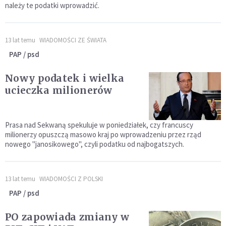
należy te podatki wprowadzić.
13 lat temu
WIADOMOŚCI ZE ŚWIATA
PAP / psd
Nowy podatek i wielka
ucieczka milionerów
Prasa nad Sekwaną spekuluje w poniedziałek, czy francuscy
milionerzy opuszczą masowo kraj po wprowadzeniu przez rząd
nowego "janosikowego", czyli podatku od najbogatszych.
13 lat temu
WIADOMOŚCI Z POLSKI
PAP / psd
PO zapowiada zmiany w