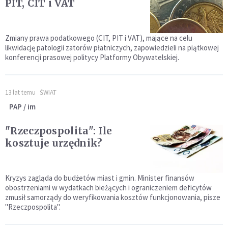
PIT, CIT i VAT
Zmiany prawa podatkowego (CIT, PIT i VAT), mające na celu
likwidację patologii zatorów płatniczych, zapowiedzieli na piątkowej
konferencji prasowej politycy Platformy Obywatelskiej.
13 lat temu
ŚWIAT
PAP / im
"Rzeczpospolita": Ile
kosztuje urzędnik?
Kryzys zagląda do budżetów miast i gmin. Minister finansów
obostrzeniami w wydatkach bieżących i ograniczeniem deficytów
zmusił samorządy do weryfikowania kosztów funkcjonowania, pisze
"Rzeczpospolita".