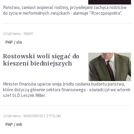
Państwo, zamiast wspierać rodziny, przywilejami zachęca rodziców
do życia w nieformalnych związkach - alarmuje "Rzeczpospolita".
13 lat temu
ŚWIAT
PAP / slo
Rostowski woli sięgać do
kieszeni biedniejszych
Minister finansów uparcie omija źródła zasilania budżetu państwa,
które dotyczą głównie sektora finansowego - oświadczył we wtorek
szef SLD Leszek Miller.
13 lat temu
WIADOMOŚCI Z POLSKI
PAP / mh