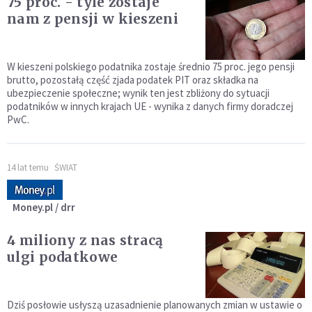
75 proc. - tyle zostaje
nam z pensji w kieszeni
W kieszeni polskiego podatnika zostaje średnio 75 proc. jego pensji
brutto, pozostałą część zjada podatek PIT oraz składka na
ubezpieczenie społeczne; wynik ten jest zbliżony do sytuacji
podatników w innych krajach UE - wynika z danych firmy doradczej
PwC.
14 lat temu
ŚWIAT
Money.pl / drr
4 miliony z nas stracą
ulgi podatkowe
Dziś posłowie usłyszą uzasadnienie planowanych zmian w ustawie o