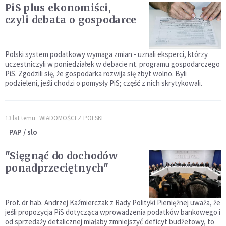
PiS plus ekonomiści,
czyli debata o gospodarce
Polski system podatkowy wymaga zmian - uznali eksperci, którzy
uczestniczyli w poniedziałek w debacie nt. programu gospodarczego
PiS. Zgodzili się, że gospodarka rozwija się zbyt wolno. Byli
podzieleni, jeśli chodzi o pomysły PiS; część z nich skrytykowali.
13 lat temu
WIADOMOŚCI Z POLSKI
PAP / slo
"Sięgnąć do dochodów
ponadprzeciętnych"
Prof. dr hab. Andrzej Kaźmierczak z Rady Polityki Pieniężnej uważa, że
jeśli propozycja PiS dotycząca wprowadzenia podatków bankowego i
od sprzedaży detalicznej miałaby zmniejszyć deficyt budżetowy, to