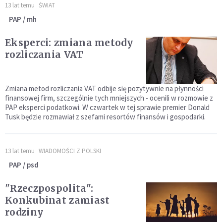
13 lat temu
ŚWIAT
PAP / mh
Eksperci: zmiana metody
rozliczania VAT
Zmiana metod rozliczania VAT odbije się pozytywnie na płynności
finansowej firm, szczególnie tych mniejszych - ocenili w rozmowie z
PAP eksperci podatkowi. W czwartek w tej sprawie premier Donald
Tusk będzie rozmawiał z szefami resortów finansów i gospodarki.
13 lat temu
WIADOMOŚCI Z POLSKI
PAP / psd
"Rzeczpospolita":
Konkubinat zamiast
rodziny