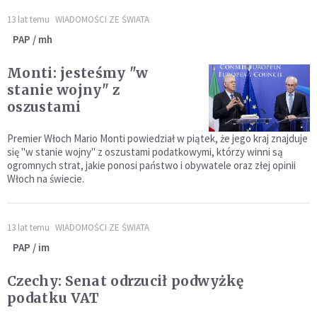
13 lat temu
WIADOMOŚCI ZE ŚWIATA
PAP / mh
Monti: jesteśmy "w
stanie wojny" z
oszustami
Premier Włoch Mario Monti powiedział w piątek, że jego kraj znajduje
się "w stanie wojny" z oszustami podatkowymi, którzy winni są
ogromnych strat, jakie ponosi państwo i obywatele oraz złej opinii
Włoch na świecie.
13 lat temu
WIADOMOŚCI ZE ŚWIATA
PAP / im
Czechy: Senat odrzucił podwyżkę
podatku VAT