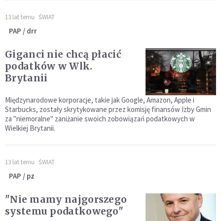
13 lat temu
ŚWIAT
PAP / drr
Giganci nie chcą płacić
podatków w Wlk.
Brytanii
Międzynarodowe korporacje, takie jak Google, Amazon, Apple i
Starbucks, zostały skrytykowane przez komisję finansów Izby Gmin
za "niemoralne" zaniżanie swoich zobowiązań podatkowych w
Wielkiej Brytanii.
13 lat temu
ŚWIAT
PAP / pz
"Nie mamy najgorszego
systemu podatkowego"