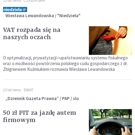
13 lat temu
CZASOPISMA
Wiesława Lewandowska / "Niedziela"
VAT rozpada się na
naszych oczach
O optymalizacji, prywatyzacji i upaństwawianiu systemu fiskalnego
oraz o możliwości powtórzenia polskiego cudu gospodarczego z dr.
Zbigniewem Kuźmiukiem rozmawia Wiesława Lewandowska
13 lat temu
ŚWIAT
„Dziennik Gazeta Prawna” / PAP / slo
50 zł PIT za jazdę autem
firmowym