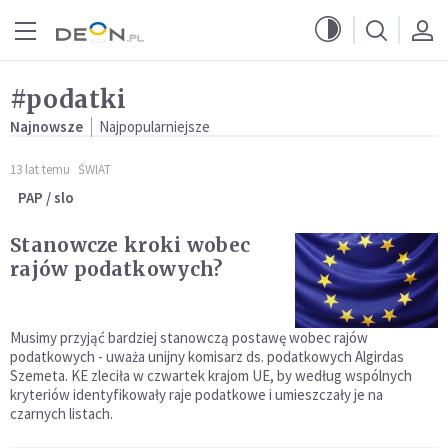
Przejdź do menu głównego
Przejdź do treści
#podatki
Najnowsze
Najpopularniejsze
13 lat temu
ŚWIAT
PAP / slo
Stanowcze kroki wobec
rajów podatkowych?
Musimy przyjąć bardziej stanowczą postawę wobec rajów
podatkowych - uważa unijny komisarz ds. podatkowych Algirdas
Szemeta. KE zleciła w czwartek krajom UE, by według wspólnych
kryteriów identyfikowały raje podatkowe i umieszczały je na
czarnych listach.