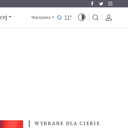
11
°
cej
Warszawa
WYBRANE DLA CIEBIE