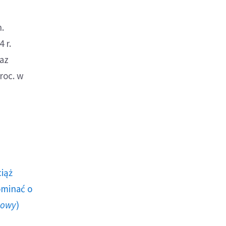
.
 r.
az
roc. w
ciąż
ominać o
howy
)