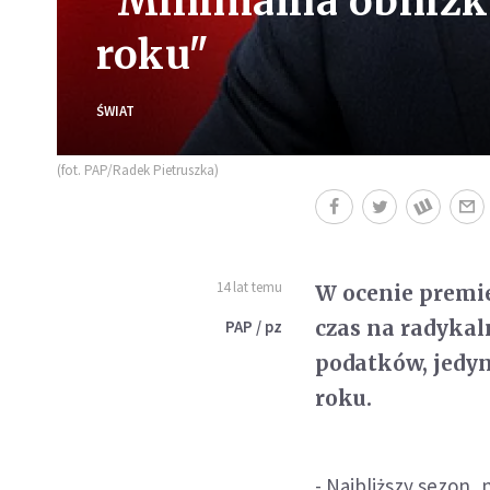
"Minimalna obniżk
roku"
ŚWIAT
(fot. PAP/Radek Pietruszka)
14 lat temu
W ocenie premie
czas na radyka
PAP / pz
podatków, jedy
roku.
- Najbliższy sezon, 