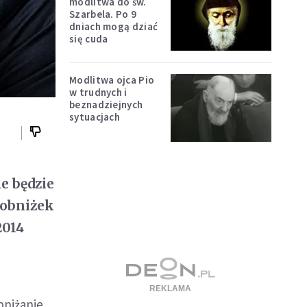
modlitwa do św.
Szarbela. Po 9
dniach mogą dziać
się cuda
Modlitwa ojca Pio
w trudnych i
beznadziejnych
sytuacjach
e będzie
 obniżek
2014
obniżanie