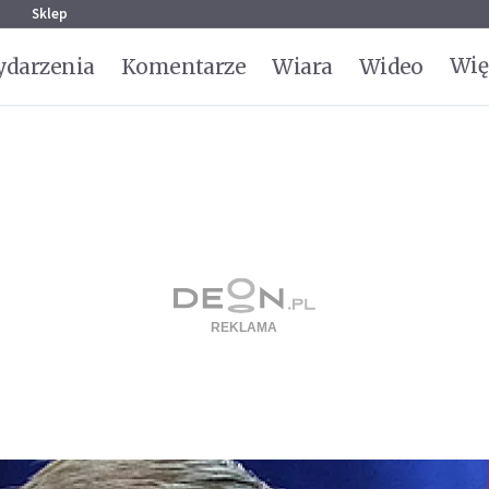
g
Sklep
Wię
darzenia
Komentarze
Wiara
Wideo