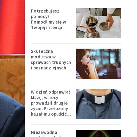
Potrzebujesz
pomocy?
Pomodlimy się w
Twojej intencji
Skuteczna
modlitwa w
sprawach trudnych
i beznadziejnych
W dzień odprawiał
Mszę, w nocy
prowadził drugie
życie. Przełożony
kazał mu opuścić
zakon
Niezawodna