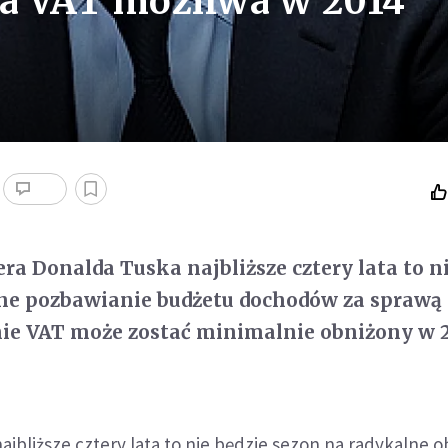
a VAT możliwa w 2014
ra Donalda Tuska najbliższe cztery lata to ni
lne pozbawianie budżetu dochodów za sprawą
nie VAT może zostać minimalnie obniżony w 
najbliższe cztery lata to nie będzie sezon na radykalne 