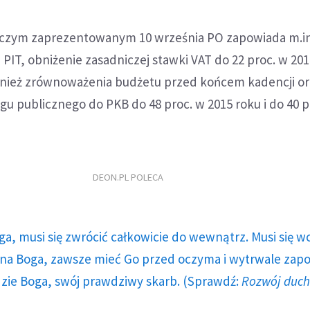
czym zaprezentowanym 10 września PO zapowiada m.in
i PIT, obniżenie zasadniczej stawki VAT do 22 proc. w 2014
nież zrównoważenia budżetu przed końcem kadencji or
ługu publicznego do PKB do 48 proc. w 2015 roku i do 40 p
DEON.PL POLECA
ga, musi się zwrócić całkowicie do wewnątrz. Musi się w
a Boga, zawsze mieć Go przed oczyma i wytrwale zap
dzie Boga, swój prawdziwy skarb. (Sprawdź:
Rozwój duc