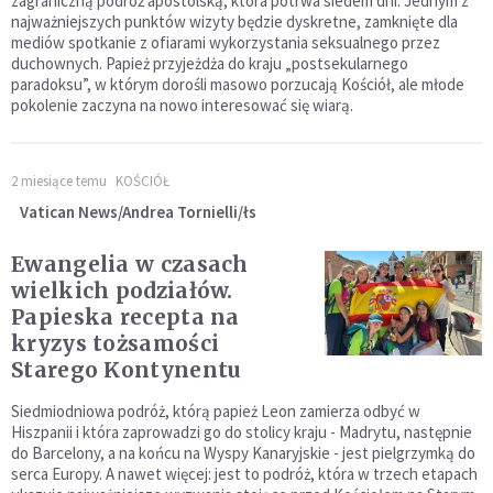
zagraniczną podróż apostolską, która potrwa siedem dni. Jednym z
najważniejszych punktów wizyty będzie dyskretne, zamknięte dla
mediów spotkanie z ofiarami wykorzystania seksualnego przez
duchownych. Papież przyjeżdża do kraju „postsekularnego
paradoksu”, w którym dorośli masowo porzucają Kościół, ale młode
pokolenie zaczyna na nowo interesować się wiarą.
2 miesiące temu
KOŚCIÓŁ
Vatican News/Andrea Tornielli/łs
Ewangelia w czasach
wielkich podziałów.
Papieska recepta na
kryzys tożsamości
Starego Kontynentu
Siedmiodniowa podróż, którą papież Leon zamierza odbyć w
Hiszpanii i która zaprowadzi go do stolicy kraju - Madrytu, następnie
do Barcelony, a na końcu na Wyspy Kanaryjskie - jest pielgrzymką do
serca Europy. A nawet więcej: jest to podróż, która w trzech etapach