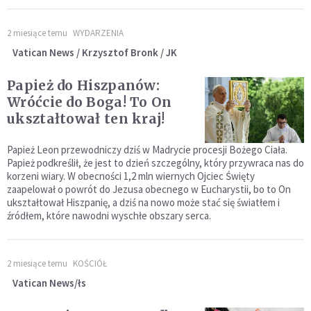
2 miesiące temu
WYDARZENIA
Vatican News / Krzysztof Bronk / JK
Papież do Hiszpanów:
Wróćcie do Boga! To On
ukształtował ten kraj!
Papież Leon przewodniczy dziś w Madrycie procesji Bożego Ciała.
Papież podkreślił, że jest to dzień szczególny, który przywraca nas do
korzeni wiary. W obecności 1,2 mln wiernych Ojciec Święty
zaapelował o powrót do Jezusa obecnego w Eucharystii, bo to On
ukształtował Hiszpanię, a dziś na nowo może stać się światłem i
źródłem, które nawodni wyschłe obszary serca.
2 miesiące temu
KOŚCIÓŁ
Vatican News/łs