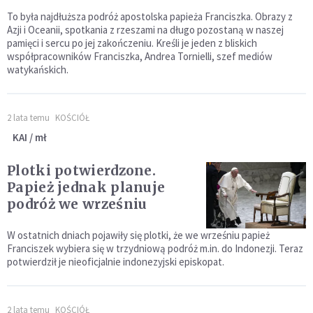
To była najdłuższa podróż apostolska papieża Franciszka. Obrazy z
Azji i Oceanii, spotkania z rzeszami na długo pozostaną w naszej
pamięci i sercu po jej zakończeniu. Kreśli je jeden z bliskich
współpracowników Franciszka, Andrea Tornielli, szef mediów
watykańskich.
2 lata temu
KOŚCIÓŁ
KAI / mł
Plotki potwierdzone.
Papież jednak planuje
podróż we wrześniu
W ostatnich dniach pojawiły się plotki, że we wrześniu papież
Franciszek wybiera się w trzydniową podróż m.in. do Indonezji. Teraz
potwierdził je nieoficjalnie indonezyjski episkopat.
2 lata temu
KOŚCIÓŁ