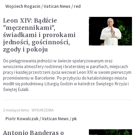
Wojciech Rogacin / Vatican News / red
Leon XIV: Bądźcie
"męczennikami",
świadkami i prorokami
jedności, gościnności,
zgody i pokoju
Do pielęgnowania jedności w świecie spolaryzowanym oraz
wnoszenia atmosfery rodzinnej i braterskiej w parafiach, miejscach
pracy i każdej przestrzeni życia wezwał Leon XIV w swoim pierwszym
przemówieniu w Barcelonie. Po przybyciu do katalońskiego miasta
modlił się południową Liturgią Godzin w katedrze Świętego Krzyża i
Świętej Eulalii.
2 miesiące temu
WYDARZENIA
Piotr Kowalczuk / Vatican News / pk
Antonio Banderas o