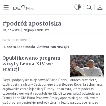
Przejdź do menu głównego
Przejdź do treści
#podróż apostolska
Najnowsze
Najpopularniejsze
Piątek, 13:13
KOŚCIÓŁ
Dorota Abdelmoula-Viet/Vatican News/łs
Opublikowano program
wizyty Leona XIV we
Francji
Paryż i podparyska miejscowość Saint-Denis, Lourdes oraz Metz,
czyli rodzinne strony Czcigodnego Sługi Bożego Roberta Schumana,
orędownika chrześcijańskiej Europy – to miasta, które podczas
czterodniowej wizyty apostolskiej (25-28 września br.) odwiedzi we
Francji Leon XIV. Biuro Prasowe Stolicy Apostolskiej opublikowało
dziś program papieskiej podróży. Znamy też towarzyszące jej logo i