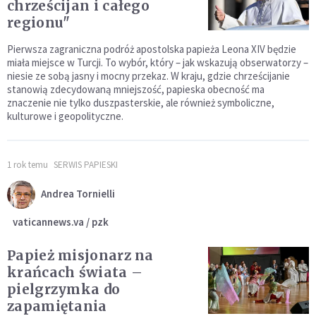
chrześcijan i całego
regionu"
Pierwsza zagraniczna podróż apostolska papieża Leona XIV będzie
miała miejsce w Turcji. To wybór, który – jak wskazują obserwatorzy –
niesie ze sobą jasny i mocny przekaz. W kraju, gdzie chrześcijanie
stanowią zdecydowaną mniejszość, papieska obecność ma
znaczenie nie tylko duszpasterskie, ale również symboliczne,
kulturowe i geopolityczne.
1 rok temu
SERWIS PAPIESKI
Andrea Tornielli
vaticannews.va / pzk
Papież misjonarz na
krańcach świata –
pielgrzymka do
zapamiętania