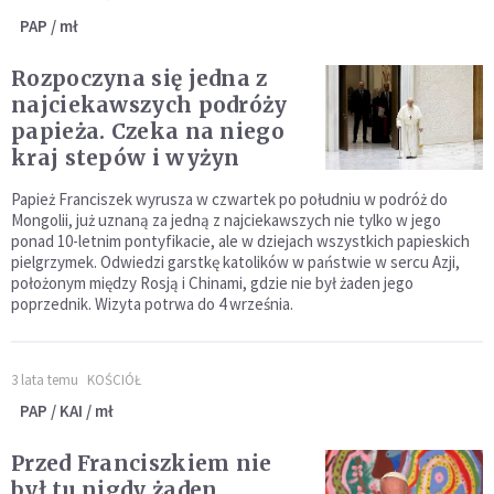
PAP / mł
Rozpoczyna się jedna z
najciekawszych podróży
papieża. Czeka na niego
kraj stepów i wyżyn
Papież Franciszek wyrusza w czwartek po południu w podróż do
Mongolii, już uznaną za jedną z najciekawszych nie tylko w jego
ponad 10-letnim pontyfikacie, ale w dziejach wszystkich papieskich
pielgrzymek. Odwiedzi garstkę katolików w państwie w sercu Azji,
położonym między Rosją i Chinami, gdzie nie był żaden jego
poprzednik. Wizyta potrwa do 4 września.
3 lata temu
KOŚCIÓŁ
PAP / KAI / mł
Przed Franciszkiem nie
był tu nigdy żaden