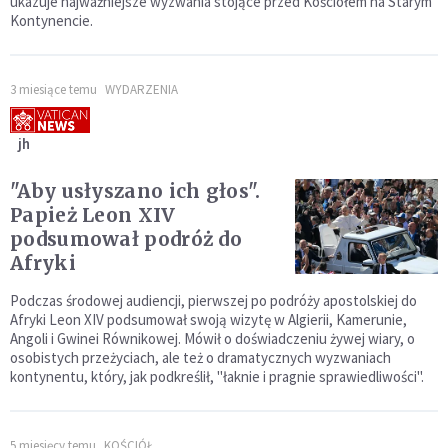
ukazuje najważniejsze wyzwania stojące przed Kościołem na Starym
Kontynencie.
3 miesiące temu
WYDARZENIA
jh
"Aby usłyszano ich głos".
Papież Leon XIV
podsumował podróż do
Afryki
Podczas środowej audiencji, pierwszej po podróży apostolskiej do
Afryki Leon XIV podsumował swoją wizytę w Algierii, Kamerunie,
Angoli i Gwinei Równikowej. Mówił o doświadczeniu żywej wiary, o
osobistych przeżyciach, ale też o dramatycznych wyzwaniach
kontynentu, który, jak podkreślił, "łaknie i pragnie sprawiedliwości".
5 miesięcy temu
KOŚCIÓŁ