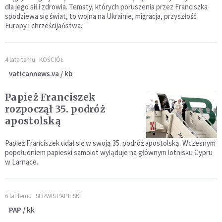
dla jego sił i zdrowia. Tematy, których poruszenia przez Franciszka
spodziewa się świat, to wojna na Ukrainie, migracja, przyszłość
Europy i chrześcijaństwa.
4 lata temu
KOŚCIÓŁ
vaticannews.va / kb
Papież Franciszek
rozpoczął 35. podróż
apostolską
Papież Franciszek udał się w swoją 35. podróż apostolską. Wczesnym
popołudniem papieski samolot wyląduje na głównym lotnisku Cypru
w Larnace.
6 lat temu
SERWIS PAPIESKI
PAP / kk