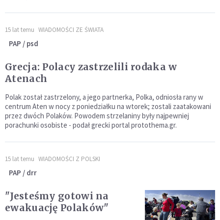
15 lat temu
WIADOMOŚCI ZE ŚWIATA
PAP / psd
Grecja: Polacy zastrzelili rodaka w
Atenach
Polak został zastrzelony, a jego partnerka, Polka, odniosła rany w
centrum Aten w nocy z poniedziałku na wtorek; zostali zaatakowani
przez dwóch Polaków. Powodem strzelaniny były najpewniej
porachunki osobiste - podał grecki portal protothema.gr.
15 lat temu
WIADOMOŚCI Z POLSKI
PAP / drr
"Jesteśmy gotowi na
ewakuację Polaków"