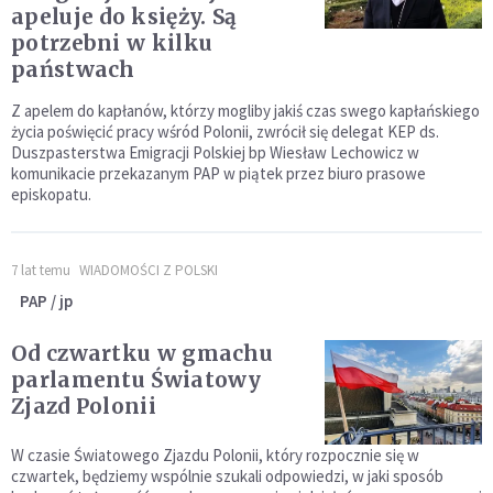
apeluje do księży. Są
potrzebni w kilku
państwach
Z apelem do kapłanów, którzy mogliby jakiś czas swego kapłańskiego
życia poświęcić pracy wśród Polonii, zwrócił się delegat KEP ds.
Duszpasterstwa Emigracji Polskiej bp Wiesław Lechowicz w
komunikacie przekazanym PAP w piątek przez biuro prasowe
episkopatu.
7 lat temu
WIADOMOŚCI Z POLSKI
PAP / jp
Od czwartku w gmachu
parlamentu Światowy
Zjazd Polonii
W czasie Światowego Zjazdu Polonii, który rozpocznie się w
czwartek, będziemy wspólnie szukali odpowiedzi, w jaki sposób