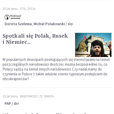
15 lat temu
STYL ŻYCIA
Dorota Szelewa, Michał Polakowski / slo
Spotkali się Polak, Rusek
i Niemiec...
W popularnych dowcipach posługujących się stereotypami na temat
poszczególnych narodowości dostrzec można bezpośrednio to, co
Polacy sądzą na temat innych narodowości. Czy nadal mamy do
czynienia w Polsce z takim właśnie stereo typowym podejściem do
obcokrajowców?
15 lat temu
WIADOMOŚCI ZE ŚWIATA
PAP / drr