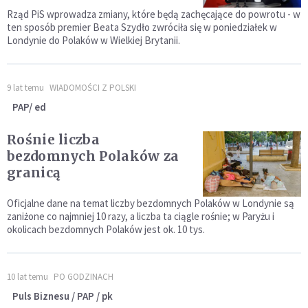
Rząd PiS wprowadza zmiany, które będą zachęcające do powrotu - w
ten sposób premier Beata Szydło zwróciła się w poniedziałek w
Londynie do Polaków w Wielkiej Brytanii.
9 lat temu
WIADOMOŚCI Z POLSKI
PAP/ ed
Rośnie liczba
bezdomnych Polaków za
granicą
Oficjalne dane na temat liczby bezdomnych Polaków w Londynie są
zaniżone co najmniej 10 razy, a liczba ta ciągle rośnie; w Paryżu i
okolicach bezdomnych Polaków jest ok. 10 tys.
10 lat temu
PO GODZINACH
Puls Biznesu / PAP / pk