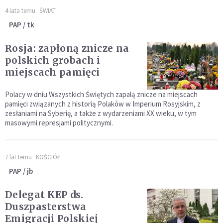
4 lata temu
ŚWIAT
PAP / tk
Rosja: zapłoną znicze na
polskich grobach i
miejscach pamięci
Polacy w dniu Wszystkich Świętych zapalą znicze na miejscach
pamięci związanych z historią Polaków w Imperium Rosyjskim, z
zesłaniami na Syberię, a także z wydarzeniami XX wieku, w tym
masowymi represjami politycznymi.
7 lat temu
KOŚCIÓŁ
PAP / jb
Delegat KEP ds.
Duszpasterstwa
Emigracji Polskiej