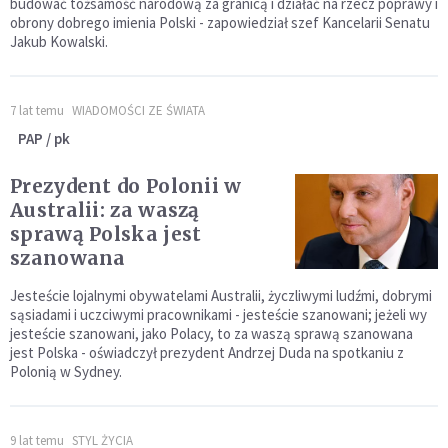
budować tożsamość narodową za granicą i działać na rzecz poprawy i
obrony dobrego imienia Polski - zapowiedział szef Kancelarii Senatu
Jakub Kowalski.
7 lat temu
WIADOMOŚCI ZE ŚWIATA
PAP / pk
Prezydent do Polonii w
Australii: za waszą
sprawą Polska jest
szanowana
Jesteście lojalnymi obywatelami Australii, życzliwymi ludźmi, dobrymi
sąsiadami i uczciwymi pracownikami - jesteście szanowani; jeżeli wy
jesteście szanowani, jako Polacy, to za waszą sprawą szanowana
jest Polska - oświadczył prezydent Andrzej Duda na spotkaniu z
Polonią w Sydney.
9 lat temu
STYL ŻYCIA