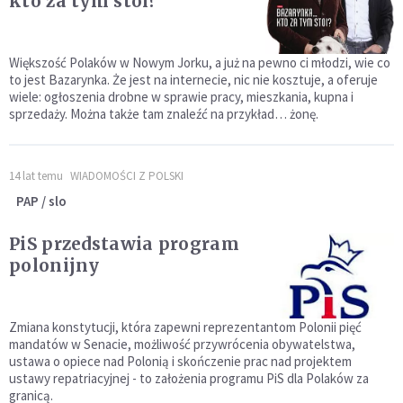
kto za tym stoi?
Większość Polaków w Nowym Jorku, a już na pewno ci młodzi, wie co
to jest Bazarynka. Że jest na internecie, nic nie kosztuje, a oferuje
wiele: ogłoszenia drobne w sprawie pracy, mieszkania, kupna i
sprzedaży. Można także tam znaleźć na przykład… żonę.
14 lat temu
WIADOMOŚCI Z POLSKI
PAP / slo
PiS przedstawia program
polonijny
Zmiana konstytucji, która zapewni reprezentantom Polonii pięć
mandatów w Senacie, możliwość przywrócenia obywatelstwa,
ustawa o opiece nad Polonią i skończenie prac nad projektem
ustawy repatriacyjnej - to założenia programu PiS dla Polaków za
granicą.