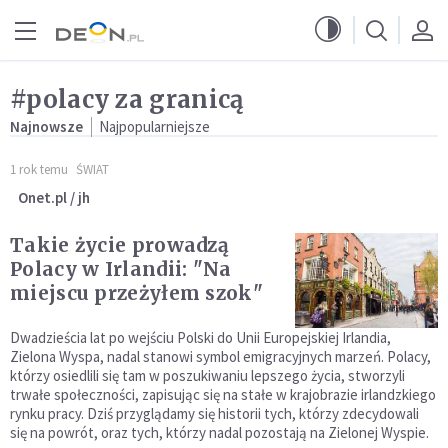
Przejdź do menu głównego
Przejdź do treści
#polacy za granicą
Najnowsze
Najpopularniejsze
1 rok temu
ŚWIAT
Onet.pl / jh
Takie życie prowadzą
Polacy w Irlandii: "Na
miejscu przeżyłem szok"
Dwadzieścia lat po wejściu Polski do Unii Europejskiej Irlandia,
Zielona Wyspa, nadal stanowi symbol emigracyjnych marzeń. Polacy,
którzy osiedlili się tam w poszukiwaniu lepszego życia, stworzyli
trwałe społeczności, zapisując się na stałe w krajobrazie irlandzkiego
rynku pracy. Dziś przyglądamy się historii tych, którzy zdecydowali
się na powrót, oraz tych, którzy nadal pozostają na Zielonej Wyspie.