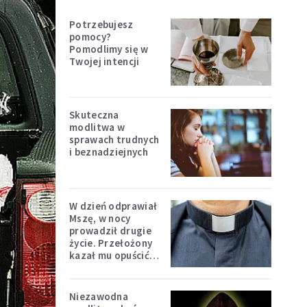
Potrzebujesz
pomocy?
Pomodlimy się w
Twojej intencji
Skuteczna
modlitwa w
sprawach trudnych
i beznadziejnych
W dzień odprawiał
Mszę, w nocy
prowadził drugie
życie. Przełożony
kazał mu opuścić
zakon
Niezawodna