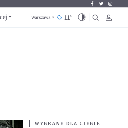
11
°
cej
Warszawa
WYBRANE DLA CIEBIE