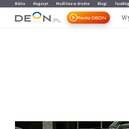
Przejdź do menu głównego
Przejdź do treści
Biblia
Magazyn
Modlitwa w drodze
Blogi
faceBó
Wy
Radio DEON