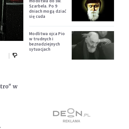
modlitwa do św.
Szarbela. Po 9
dniach mogą dziać
się cuda
Modlitwa ojca Pio
w trudnych i
beznadziejnych
sytuacjach
tro" w
z