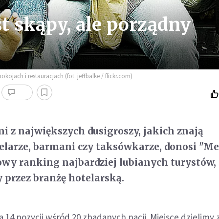
st skąpy, ale porządny
jach i restauracjach (fot. jeffbalke / flickr.com)
i z największych dusigroszy, jakich znają
elarze, barmani czy taksówkarze, donosi "Me
owy ranking najbardziej lubianych turystów,
przez branżę hotelarską.
na 14 pozycji wśród 20 zbadanych nacji. Miejsce dzielimy 