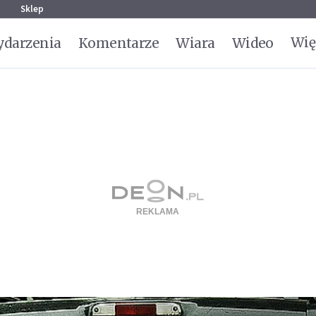
g
Sklep
Wię
darzenia
Komentarze
Wiara
Wideo