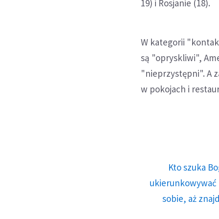
19) i Rosjanie (18).
W kategorii "kontak
są "opryskliwi", Am
"nieprzystępni". A 
w pokojach i restau
Kto szuka Bo
ukierunkowywać n
sobie, aż znaj