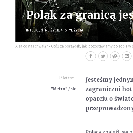
Polak za granicą je
INTELIGENTNE ŻYCIE
STYL ŻYCIA
A za co nas chwalą? - Otóż za porządek, jaki pozostawiamy po sobie w poko
15 lat temu
Jesteśmy jednym
zagraniczni hot
"Metro" / slo
oparciu o świat
przeprowadzony 
Polacy znaleźli się 