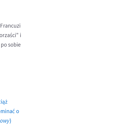
 Francuzi
rzaści" i
 po sobie
ciąż
ominać o
howy
)