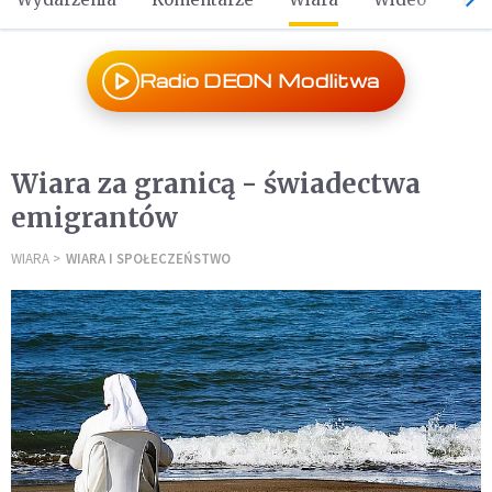
Radio DEON Modlitwa
Wiara za granicą - świadectwa
emigrantów
WIARA
WIARA I SPOŁECZEŃSTWO