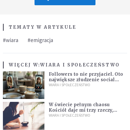
TEMATY W ARTYKULE
#wiara
#emigracja
WIĘCEJ W:
WIARA I SPOŁECZEŃSTWO
Followers to nie przyjaciel. Oto
największe złudzenie social
mediów
WIARA I SPOŁECZEŃSTWO
W świecie pełnym chaosu
Kościół daje mi trzy rzeczy,
których wszystkim dziś bardzo
WIARA I SPOŁECZEŃSTWO
brakuje