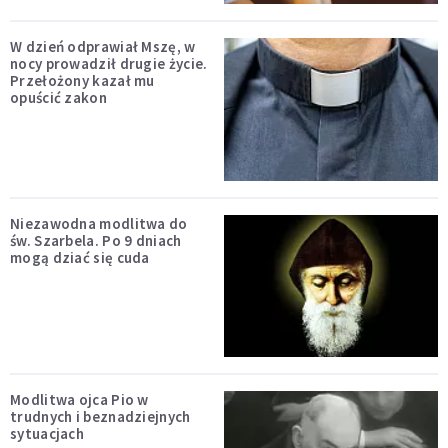
W dzień odprawiał Mszę, w
nocy prowadził drugie życie.
Przełożony kazał mu
opuścić zakon
Niezawodna modlitwa do
św. Szarbela. Po 9 dniach
mogą dziać się cuda
Modlitwa ojca Pio w
trudnych i beznadziejnych
sytuacjach