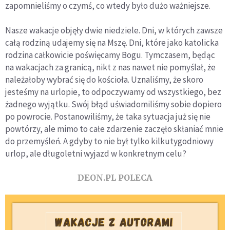
zapomnieliśmy o czymś, co wtedy było dużo ważniejsze.
Nasze wakacje objęły dwie niedziele. Dni, w których zawsze
całą rodziną udajemy się na Mszę. Dni, które jako katolicka
rodzina całkowicie poświęcamy Bogu. Tymczasem, będąc
na wakacjach za granicą, nikt z nas nawet nie pomyślał, że
należałoby wybrać się do kościoła. Uznaliśmy, że skoro
jesteśmy na urlopie, to odpoczywamy od wszystkiego, bez
żadnego wyjątku. Swój błąd uświadomiliśmy sobie dopiero
po powrocie. Postanowiliśmy, że taka sytuacja już się nie
powtórzy, ale mimo to całe zdarzenie zaczęło skłaniać mnie
do przemyśleń. A gdyby to nie był tylko kilkutygodniowy
urlop, ale długoletni wyjazd w konkretnym celu?
DEON.PL POLECA