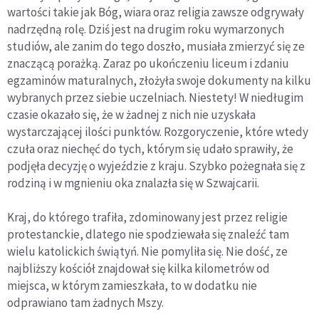
wartości takie jak Bóg, wiara oraz religia zawsze odgrywały
nadrzędną rolę. Dziś jest na drugim roku wymarzonych
studiów, ale zanim do tego doszło, musiała zmierzyć się ze
znaczącą porażką. Zaraz po ukończeniu liceum i zdaniu
egzaminów maturalnych, złożyła swoje dokumenty na kilku
wybranych przez siebie uczelniach. Niestety! W niedługim
czasie okazało się, że w żadnej z nich nie uzyskała
wystarczającej ilości punktów. Rozgoryczenie, które wtedy
czuła oraz niechęć do tych, którym się udało sprawiły, że
podjęła decyzję o wyjeździe z kraju. Szybko pożegnała się z
rodziną i w mgnieniu oka znalazła się w Szwajcarii.
Kraj, do którego trafiła, zdominowany jest przez religie
protestanckie, dlatego nie spodziewała się znaleźć tam
wielu katolickich świątyń. Nie pomyliła się. Nie dość, ze
najbliższy kościół znajdował się kilka kilometrów od
miejsca, w którym zamieszkała, to w dodatku nie
odprawiano tam żadnych Mszy.