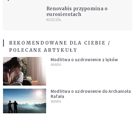
Renovabis przypomina o
eurosierotach
KOŚCIÓŁ
REKOMENDOWANE DLA CIEBIE /
POLECANE ARTYKUŁY
Modlitwa o uzdrowienie z lęków
WIARA
Modlitwa o uzdrowienie do Archanioła
Rafała
WIARA
Wieczorna modlitwa do Anioła Stróża
WIARA