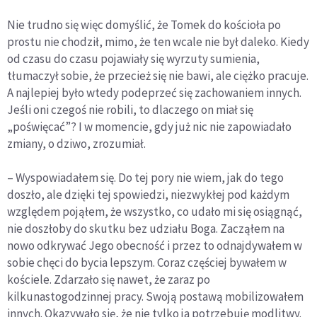
Nie trudno się więc domyślić, że Tomek do kościoła po
prostu nie chodził, mimo, że ten wcale nie był daleko. Kiedy
od czasu do czasu pojawiały się wyrzuty sumienia,
tłumaczył sobie, że przecież się nie bawi, ale ciężko pracuje.
A najlepiej było wtedy podeprzeć się zachowaniem innych.
Jeśli oni czegoś nie robili, to dlaczego on miał się
„poświęcać”? I w momencie, gdy już nic nie zapowiadało
zmiany, o dziwo, zrozumiał.
– Wyspowiadałem się. Do tej pory nie wiem, jak do tego
doszło, ale dzięki tej spowiedzi, niezwykłej pod każdym
względem pojąłem, że wszystko, co udało mi się osiągnąć,
nie doszłoby do skutku bez udziału Boga. Zacząłem na
nowo odkrywać Jego obecność i przez to odnajdywałem w
sobie chęci do bycia lepszym. Coraz częściej bywałem w
kościele. Zdarzało się nawet, że zaraz po
kilkunastogodzinnej pracy. Swoją postawą mobilizowałem
innych. Okazywało się, że nie tylko ja potrzebuję modlitwy.