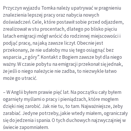
Przyczyn wyjazdu Tomka należy upatrywać w pragnieniu
znalezienia lepszej pracy oraz nabycia nowych
doświadczeń. Cele, które postawił sobie przed odjazdem,
zrealizował w stu procentach, dlatego po blisko pięciu
latach emigracji mógł wrócić do rodzinnej miejscowości i
podjąć pracę, na jaką zawsze liczył. Obecnie jest
przekonany, że nie udałoby mu się tego osiągnąć bez
wsparcia „z góry”. Kontakt z Bogiem zawsze był dla niego
ważny. W czasie pobytu na emigracji przekonał się jednak,
że jeśli o niego należycie nie zadba, to niezwykle łatwo
może go utracić.
– W Anglii byłem prawie pięć lat. Na początku cały byłem
ogarnięty myślami o pracy i pieniądzach, które mogłem
dzięki niej zarobić. Jak nie tu, to tam. Najważniejsze, żeby
zarabiać. Jedyne potrzeby, jakie wtedy miałem, ograniczały
się do jedzenia i spania. O tych duchowych najzwyczajniej w
świecie zapomniałem.