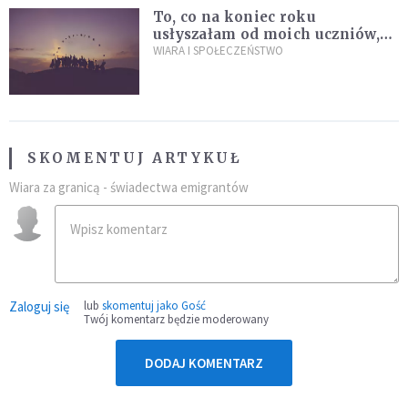
To, co na koniec roku
usłyszałam od moich uczniów,
idealnie tłumaczy nową
WIARA I SPOŁECZEŃSTWO
encyklikę Leona XIV
SKOMENTUJ ARTYKUŁ
Wiara za granicą - świadectwa emigrantów
Zaloguj się
lub
skomentuj jako Gość
Twój komentarz będzie moderowany
DODAJ KOMENTARZ