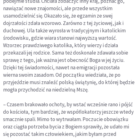
podejmie studia. Chciała zobaczyć inny kraj, poznać go,
nawiązać nowe znajomości, ale przede wszystkim
usamodzielnić się. Okazało się, że egzamin ze swej
dojrzałości zdała wzorowo. Zarówno z tej życiowej, jak i
duchowej. Ula także wyrosła w tradycyjnym i katolickim
środowisku, gdzie wiara stanowi najwyższą wartość.
Wzorzec prawdziwego katolika, który wierzy i działa
przekazali jej rodzice. Sama też doskonale zdawała sobie
sprawę z tego, jak ważna jest obecność Boga w jej życiu.
Dzięki tej świadomości, nawet na emigracji pozostała
wierna swoim zasadom. Od początku wiedziała, że po
przyjeździe musi znaleźć polską świątynię, do której będzie
mogła przychodzić na niedzielną Mszę.
– Czasem brakowało ochoty, by wstać wcześnie rano i pójść
do kościoła, tym bardziej, że współlokatorzy jeszcze wtedy
smacznie spali. Mimo to wytrwałam. Poczucie obowiązku
oraz ciągła potrzeba bycia z Bogiem sprawiły, że udało mi
się pozostać takim człowiekiem, jakim byłam przed