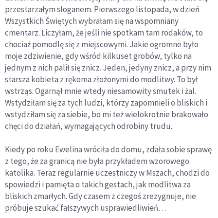
przestarzałym sloganem. Pierwszego listopada, w dzień
Wszystkich Świętych wybrałam się na wspomniany
cmentarz. Liczyłam, że jeśli nie spotkam tam rodaków, to
chociaż pomodlę się z miejscowymi. Jakie ogromne było
moje zdziwienie, gdy wśród kilkuset grobów, tylko na
jednym z nich palił się znicz. Jeden, jedyny znicz, a przy nim
starsza kobieta z rękoma złożonymi do modlitwy. To był
wstrząs. Ogarnął mnie wtedy niesamowity smutek i żal.
Wstydziłam się za tych ludzi, którzy zapomnieli o bliskich i
wstydziłam się za siebie, bo mi też wielokrotnie brakowało
chęci do działań, wymagających odrobiny trudu.
Kiedy po roku Ewelina wróciła do domu, zdała sobie sprawę
z tego, że za granicą nie była przykładem wzorowego
katolika. Teraz regularnie uczestniczy w Mszach, chodzi do
spowiedzi i pamięta o takich gestach, jak modlitwa za
bliskich zmarłych. Gdy czasem z czegoś zrezygnuje, nie
próbuje szukać fałszywych usprawiedliwień…