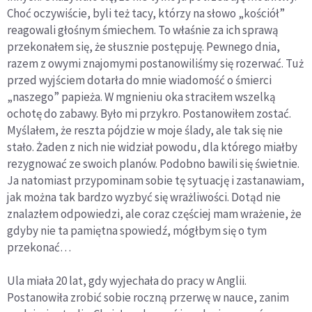
Choć oczywiście, byli też tacy, którzy na słowo „kościół”
reagowali głośnym śmiechem. To właśnie za ich sprawą
przekonałem się, że słusznie postępuję. Pewnego dnia,
razem z owymi znajomymi postanowiliśmy się rozerwać. Tuż
przed wyjściem dotarła do mnie wiadomość o śmierci
„naszego” papieża. W mgnieniu oka straciłem wszelką
ochotę do zabawy. Było mi przykro. Postanowiłem zostać.
Myślałem, że reszta pójdzie w moje ślady, ale tak się nie
stało. Żaden z nich nie widział powodu, dla którego miałby
rezygnować ze swoich planów. Podobno bawili się świetnie.
Ja natomiast przypominam sobie tę sytuację i zastanawiam,
jak można tak bardzo wyzbyć się wrażliwości. Dotąd nie
znalazłem odpowiedzi, ale coraz częściej mam wrażenie, że
gdyby nie ta pamiętna spowiedź, mógłbym się o tym
przekonać…
Ula miała 20 lat, gdy wyjechała do pracy w Anglii.
Postanowiła zrobić sobie roczną przerwę w nauce, zanim