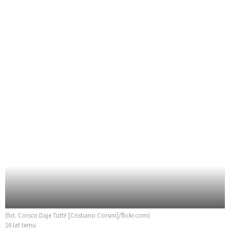
(fot. Corscri Daje Tutti! [Cristiano Corsini]/flickr.com)
16 lat temu