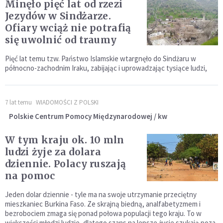
Minęło pięć lat od rzezi
Jezydów w Sindżarze.
Ofiary wciąż nie potrafią
się uwolnić od traumy
Pięć lat temu tzw. Państwo Islamskie wtargnęło do Sindżaru w
północno-zachodnim Iraku, zabijając i uprowadzając tysiące ludzi,
7 lat temu
WIADOMOŚCI Z POLSKI
Polskie Centrum Pomocy Międzynarodowej / kw
W tym kraju ok. 10 mln
ludzi żyje za dolara
dziennie. Polacy ruszają
na pomoc
Jeden dolar dziennie - tyle ma na swoje utrzymanie przeciętny
mieszkaniec Burkina Faso. Ze skrajną biedną, analfabetyzmem i
bezrobociem zmaga się ponad połowa populacji tego kraju. To w
większości młodzi ludzie, dlatego szans na lepsze życie szukają poza