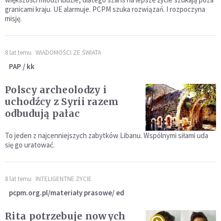
granicami kraju. UE alarmuje. PCPM szuka rozwiązań. I rozpoczyna
misję.
8 lat temu
WIADOMOŚCI ZE ŚWIATA
PAP / kk
Polscy archeolodzy i
uchodźcy z Syrii razem
odbudują pałac
To jeden z najcenniejszych zabytków Libanu. Wspólnymi siłami uda
się go uratować.
8 lat temu
INTELIGENTNE ŻYCIE
pcpm.org.pl/materiały prasowe/ ed
Rita potrzebuje nowych