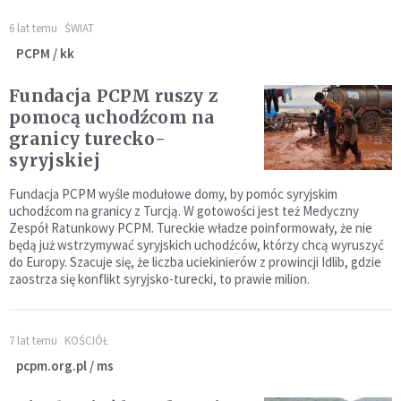
6 lat temu
ŚWIAT
PCPM / kk
Fundacja PCPM ruszy z
pomocą uchodźcom na
granicy turecko-
syryjskiej
Fundacja PCPM wyśle modułowe domy, by pomóc syryjskim
uchodźcom na granicy z Turcją. W gotowości jest też Medyczny
Zespół Ratunkowy PCPM. Tureckie władze poinformowały, że nie
będą już wstrzymywać syryjskich uchodźców, którzy chcą wyruszyć
do Europy. Szacuje się, że liczba uciekinierów z prowincji Idlib, gdzie
zaostrza się konflikt syryjsko-turecki, to prawie milion.
7 lat temu
KOŚCIÓŁ
pcpm.org.pl / ms