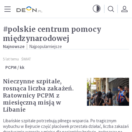
Przejdź do menu głównego
Przejdź do treści
#polskie centrum pomocy
międzynarodowej
Najnowsze
Najpopularniejsze
5 lat temu
ŚWIAT
PCPM / kk
Nieczynne szpitale,
rosnąca liczba zakażeń.
Ratownicy PCPM z
miesięczną misją w
Libanie
Libańskie szpitale potrzebują pilnego wsparcia. Po tragicznym
wybuchu w Bejrucie część placówek przestała działać, liczba zakażań
drastycznie wzrosła a miejsc dla pacjentów brakuje, zwłaszcza na