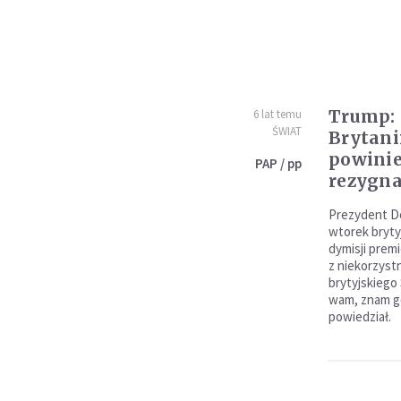
Trump: 
6 lat temu
ŚWIAT
Brytani
powinie
PAP / pp
rezygna
Prezydent D
wtorek bryty
dymisji prem
z niekorzyst
brytyjskiego
wam, znam go,
powiedział.