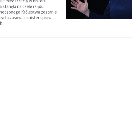
ie mieć trzecią w historii
a stanęła na czele rządu.
dnoczonego Królestwa zostanie
otychczasowa minister spraw
h.