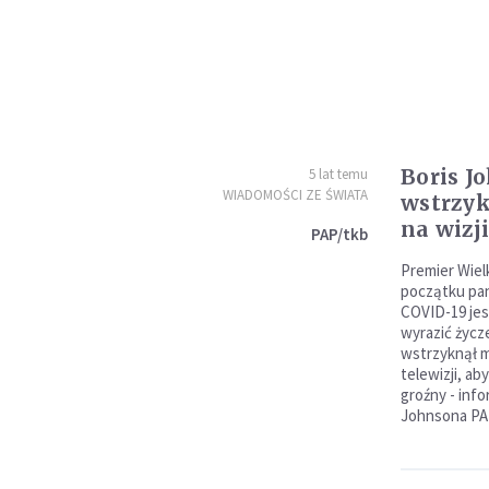
Boris J
5 lat temu
WIADOMOŚCI ZE ŚWIATA
wstrzy
na wizj
PAP/tkb
Premier Wielk
początku pan
COVID-19 jes
wyrazić życze
wstrzyknął 
telewizji, ab
groźny - inf
Johnsona PA