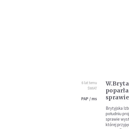
W.Bryta
6 lat temu
ŚWIAT
poparła
sprawie
PAP / ms
Brytyjska Iz
południu pro
sprawie wystą
której przyję