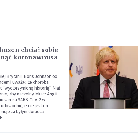
ohnson chciał sobie
knąć koronawirusa
i
iej Brytanii, Boris Johnson od
demii uważał, że choroba
t "wyolbrzymioną historią". Miał
nie, aby naczelny lekarz Anglii
mu wirusa SARS-CoV-2 w
y udowodnić, iż nie jest on
ormuje za byłym doradcą
P.