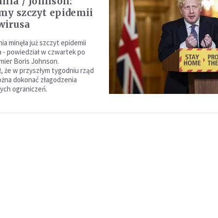
ania / Johnson:
my szczyt epidemii
wirusa
ia minęła już szczyt epidemii
 - powiedział w czwartek po
mier Boris Johnson.
, że w przyszłym tygodniu rząd
ożna dokonać złagodzenia
ch ograniczeń.