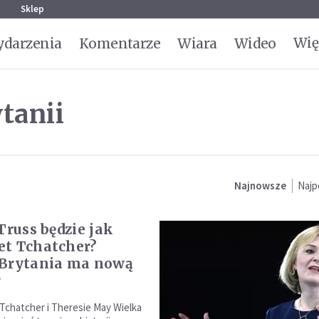
g
Sklep
Wię
darzenia
Komentarze
Wiara
Wideo
tanii
Najnowsze
Najp
Truss będzie jak
t Tchatcher?
 Brytania ma nową
r
Tchatcher i Theresie May Wielka