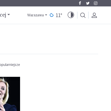
11
°
cej
Warszawa
opularniejsze