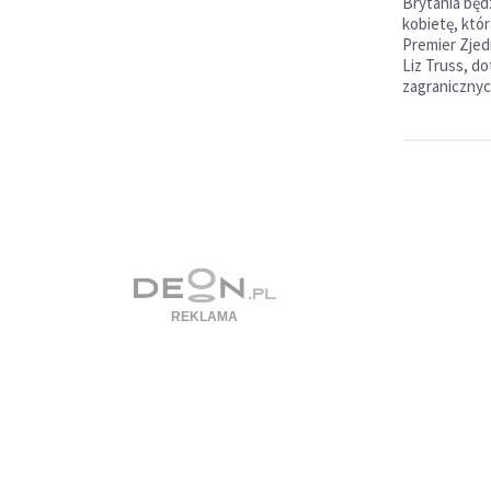
Brytania będz
kobietę, któr
Premier Zje
Liz Truss, d
zagranicznyc