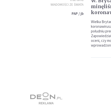
W. Bryt
WIADOMOŚCI ZE ŚWIATA
minęliś
korona
PAP / jb
Wielka Brytan
koronawirusa
południu pre
Zapowiedział
oceni, czy m
wprowadzony