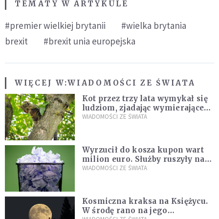
TEMATY W ARTYKULE
#premier wielkiej brytanii
#wielka brytania
brexit
#brexit unia europejska
WIĘCEJ W:
WIADOMOŚCI ZE ŚWIATA
Kot przez trzy lata wymykał się
ludziom, zjadając wymierające
kaczki. W końcu popełnił
WIADOMOŚCI ZE ŚWIATA
fatalny błąd
Wyrzucił do kosza kupon wart
milion euro. Służby ruszyły na
poszukiwania
WIADOMOŚCI ZE ŚWIATA
Kosmiczna kraksa na Księżycu.
W środę rano na jego