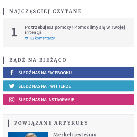
NAJCZĘŚCIEJ CZYTANE
1
Potrzebujesz pomocy? Pomodlimy się w Twojej
intencji
62 komentarzy
BĄDŹ NA BIEŻĄCO
ŚLEDŹ NAS NA FACEBOOKU
ŚLEDŹ NAS NA TWITTERZE
ŚLEDŹ NAS NA INSTAGRAMIE
POWIĄZANE ARTYKUŁY
Merkel: jesteśmy