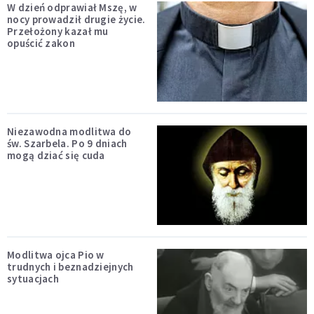
W dzień odprawiał Mszę, w
nocy prowadził drugie życie.
Przełożony kazał mu
opuścić zakon
Niezawodna modlitwa do
św. Szarbela. Po 9 dniach
mogą dziać się cuda
Modlitwa ojca Pio w
trudnych i beznadziejnych
sytuacjach