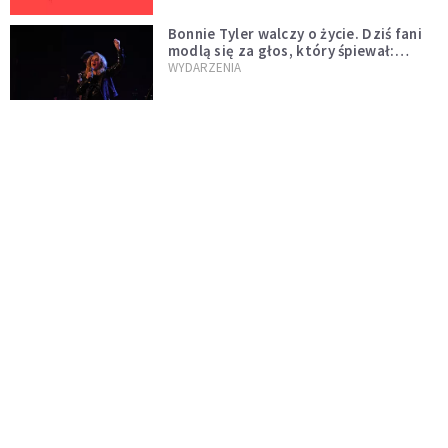
Bonnie Tyler walczy o życie. Dziś fani
modlą się za głos, który śpiewał:
"Lord, help me"
WYDARZENIA