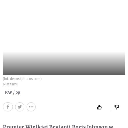
(fot. depositphotos.com)
6 lat temu
PAP / pp
Premier Wielkiej Brytanii Boris Johnson w