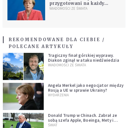
przygotowani na każdy
scenariusz brexitu
WIADOMOŚCI ZE ŚWIATA
REKOMENDOWANE DLA CIEBIE /
POLECANE ARTYKUŁY
Tragiczny finał górskiej wyprawy.
Diakon zginął w ataku niedźwiedzia
WIADOMOŚCI ZE ŚWIATA
Angela Merkel jako negocjator między
Rosją a UE w sprawie Ukrainy?
WYDARZENIA
Donald Trump w Chinach. Zabrał ze
sobą szefa Apple, Boeinga, Mety i
Muska
ŚWIAT