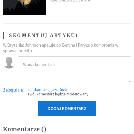
powierzchni dojdzie do
WIADOMOŚCI ZE ŚWIATA
niezwykłego zdarzenia
SKOMENTUJ ARTYKUŁ
W.Brytania: Johnson apeluje do Berlina i Paryża o kompromis w
sprawie brexitu
Zaloguj się
lub
skomentuj jako Gość
Twój komentarz będzie moderowany
DODAJ KOMENTARZ
Komentarze (
)