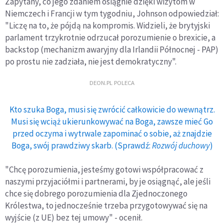
Zapytany, co jego zdaniem osiągnie dzięki wizytom w
Niemczech i Francji w tym tygodniu, Johnson odpowiedział:
"Liczę na to, że pójdą na kompromis. Widzieli, że brytyjski
parlament trzykrotnie odrzucał porozumienie o brexicie, a
backstop (mechanizm awaryjny dla Irlandii Północnej - PAP)
po prostu nie zadziała, nie jest demokratyczny".
DEON.PL POLECA
Kto szuka Boga, musi się zwrócić całkowicie do wewnątrz.
Musi się wciąż ukierunkowywać na Boga, zawsze mieć Go
przed oczyma i wytrwale zapominać o sobie, aż znajdzie
Boga, swój prawdziwy skarb. (Sprawdź:
Rozwój duchowy
)
"Chcę porozumienia, jesteśmy gotowi współpracować z
naszymi przyjaciółmi i partnerami, by je osiągnąć, ale jeśli
chce się dobrego porozumienia dla Zjednoczonego
Królestwa, to jednocześnie trzeba przygotowywać się na
wyjście (z UE) bez tej umowy" - ocenił.