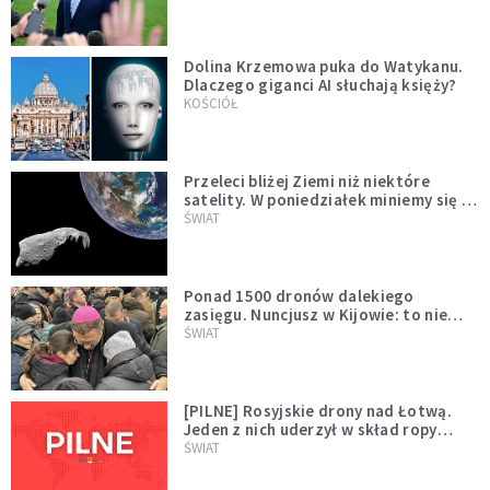
Dolina Krzemowa puka do Watykanu.
Dlaczego giganci AI słuchają księży?
KOŚCIÓŁ
Przeleci bliżej Ziemi niż niektóre
satelity. W poniedziałek miniemy się z
asteroidą, która poprzedzi znacznie
ŚWIAT
większego "gościa"
Ponad 1500 dronów dalekiego
zasięgu. Nuncjusz w Kijowie: to nie
wygląda na wolę zakończenia wojny
ŚWIAT
[PILNE] Rosyjskie drony nad Łotwą.
Jeden z nich uderzył w skład ropy
naftowej
ŚWIAT