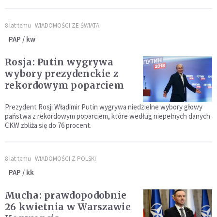
8 lat temu
WIADOMOŚCI ZE ŚWIATA
PAP / kw
Rosja: Putin wygrywa
wybory prezydenckie z
rekordowym poparciem
Prezydent Rosji Władimir Putin wygrywa niedzielne wybory głowy
państwa z rekordowym poparciem, które według niepełnych danych
CKW zbliża się do 76 procent.
8 lat temu
WIADOMOŚCI Z POLSKI
PAP / kk
Mucha: prawdopodobnie
26 kwietnia w Warszawie