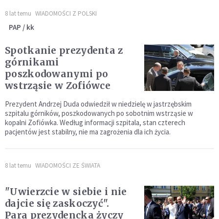
8 lat temu
WIADOMOŚCI Z POLSKI
PAP / kk
Spotkanie prezydenta z
górnikami
poszkodowanymi po
wstrząsie w Zofiówce
Prezydent Andrzej Duda odwiedził w niedzielę w jastrzębskim
szpitalu górników, poszkodowanych po sobotnim wstrząsie w
kopalni Zofiówka. Według informacji szpitala, stan czterech
pacjentów jest stabilny, nie ma zagrożenia dla ich życia.
8 lat temu
WIADOMOŚCI ZE ŚWIATA
"Uwierzcie w siebie i nie
dajcie się zaskoczyć".
Para prezydencka życzy