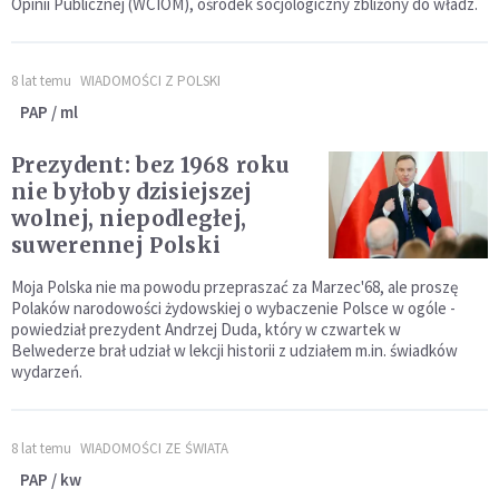
Opinii Publicznej (WCIOM), ośrodek socjologiczny zbliżony do władz.
8 lat temu
WIADOMOŚCI Z POLSKI
PAP / ml
Prezydent: bez 1968 roku
nie byłoby dzisiejszej
wolnej, niepodległej,
suwerennej Polski
Moja Polska nie ma powodu przepraszać za Marzec'68, ale proszę
Polaków narodowości żydowskiej o wybaczenie Polsce w ogóle -
powiedział prezydent Andrzej Duda, który w czwartek w
Belwederze brał udział w lekcji historii z udziałem m.in. świadków
wydarzeń.
8 lat temu
WIADOMOŚCI ZE ŚWIATA
PAP / kw