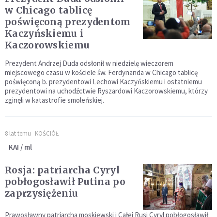
w Chicago tablicę
poświęconą prezydentom
Kaczyńskiemu i
Kaczorowskiemu
Prezydent Andrzej Duda odsłonił w niedzielę wieczorem
miejscowego czasu w kościele św. Ferdynanda w Chicago tablicę
poświęconą b. prezydentowi Lechowi Kaczyńskiemu i ostatniemu
prezydentowi na uchodźctwie Ryszardowi Kaczorowskiemu, którzy
zginęli w katastrofie smoleńskiej.
8 lat temu
KOŚCIÓŁ
KAI / ml
Rosja: patriarcha Cyryl
pobłogosławił Putina po
zaprzysiężeniu
Prawosławny patriarcha moskiewski i Całej Rusi Cyryl pobłogosławił