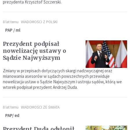
prezydenta Krzysztof Szczerski.
8 lat temu
WIADOMOŚCI Z POLSKI
PAP / ml
Prezydent podpisał
nowelizację ustawy o
Sądzie Najwyższym
Zmiany w przepisach dotyczących skargi nadzwyczajnej oraz
mianowania asesorów w sądach powszechnych przewiduje
nowelizacja ustaw o Sądzie Najwyższym i ustroju sądów, którą we
wtorek podpisał prezydent Andrzej Duda.
8 lat temu
WIADOMOŚCI ZE ŚWIATA
PAP/ ed
Prezydent Duda odsłonił