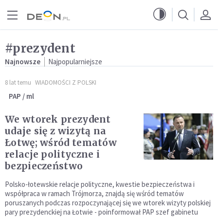
Przejdź do menu głównego
Przejdź do treści
#prezydent
Najnowsze
Najpopularniejsze
8 lat temu
WIADOMOŚCI Z POLSKI
PAP / ml
We wtorek prezydent
udaje się z wizytą na
Łotwę; wśród tematów
relacje polityczne i
bezpieczeństwo
Polsko-łotewskie relacje polityczne, kwestie bezpieczeństwa i
współpraca w ramach Trójmorza, znajdą się wśród tematów
poruszanych podczas rozpoczynającej się we wtorek wizyty polskiej
pary prezydenckiej na Łotwie - poinformował PAP szef gabinetu