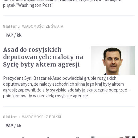
piątek "Washington Post".
8 lat temu
WIADOMOŚCI ZE ŚWIATA
PAP / kk
Asad do rosyjskich
deputowanych: naloty na
Syrię były aktem agresji
Prezydent Syrii Baszar el-Asad powiedział grupie rosyjskich
deputowanych, że naloty zachodnich sił na jego kraj były aktem
agresji; zapewnił, że siły syryjskie zdołały ją skutecznie odeprzeć -
poinformowały w niedzielę rosyjskie agencje.
8 lat temu
WIADOMOŚCI Z POLSKI
PAP / kk