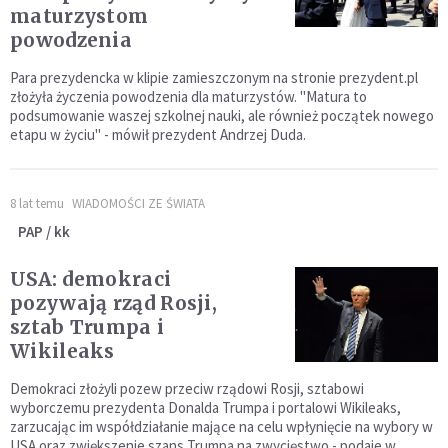
maturzystom
powodzenia
Para prezydencka w klipie zamieszczonym na stronie prezydent.pl
złożyła życzenia powodzenia dla maturzystów. "Matura to
podsumowanie waszej szkolnej nauki, ale również początek nowego
etapu w życiu" - mówił prezydent Andrzej Duda.
8 lat temu
WIADOMOŚCI ZE ŚWIATA
PAP / kk
USA: demokraci
pozywają rząd Rosji,
sztab Trumpa i
Wikileaks
Demokraci złożyli pozew przeciw rządowi Rosji, sztabowi
wyborczemu prezydenta Donalda Trumpa i portalowi Wikileaks,
zarzucając im współdziałanie mające na celu wpłynięcie na wybory w
USA oraz zwiększenie szans Trumpa na zwycięstwo - podaje w