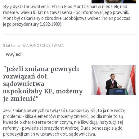
Były dyktator Gwatemali Efrain Rios Montt zmarł w niedzielę nad
ranem w wieku 91 lat na zawał serca - poinformował jego prawnik.
Mont był oskarżany o zbrodnie ludobójstwa wobec Indian podczas
jego prezydentury (1982-1983).
8 lat temu
WIADOMOŚCI ZE ŚWIATA
PAP/ ed
"Jeżeli zmiana pewnych
rozwiązań dot.
sądownictwa
uspokoiłaby KE, możemy
je zmienić"
Jeśli zmiana pewnych rozwiązań uspokoiłaby KE, to ja nie widzę
problemu - kilka elementów możemy zmienić, bo dla mnie to są
kwestie o charakterze technicznym, nie likwidują instytucji tej
reformy - powiedział prezydent Andrzej Duda odnosząc się do
propozycji zmian w ustawach dot. sądownictwa.