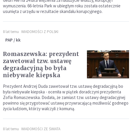
Geun Hie na 24 lata więzienia za nadużycie władzy, korupcję i
wymuszenia. 66-letnia Park w ubiegłym roku została ostatecznie
usunięta z urzędu w rezultacie skandalu korupcyjnego.
8 lat temu
WIADOMOŚCI Z POLSKI
PAP / kk
Romaszewska: prezydent
zawetował tzw. ustawę
degradacyjną bo była
niebywale kiepska
Prezydent Andrzej Duda zawetował tzw. ustawę degradacyjną bo
była niebywale kiepska - oceniła w piątek doradczyni prezydenta
Zofia Romaszewska. Dodała, że zamiast tzw. ustawy degradacyjnej
powinno się przygotować ustawę przywracającą możliwość godnego
życia ludziom, którzy walczyli z komuną.
8 lat temu
WIADOMOŚCI ZE ŚWIATA