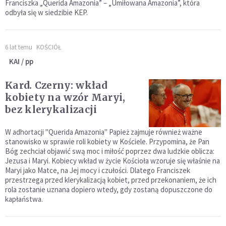
Franciszka „Querida Amazonia” – „Umiłowana Amazonia”, która
odbyła się w siedzibie KEP.
6 lat temu
KOŚCIÓŁ
KAI / pp
Kard. Czerny: wkład
kobiety na wzór Maryi,
bez klerykalizacji
W adhortacji "Querida Amazonia" Papież zajmuje również ważne
stanowisko w sprawie roli kobiety w Kościele. Przypomina, że Pan
Bóg zechciał objawić swą moc i miłość poprzez dwa ludzkie oblicza:
Jezusa i Maryi. Kobiecy wkład w życie Kościoła wzoruje się właśnie na
Maryi jako Matce, na Jej mocy i czułości. Dlatego Franciszek
przestrzega przed klerykalizacją kobiet, przed przekonaniem, że ich
rola zostanie uznana dopiero wtedy, gdy zostaną dopuszczone do
kapłaństwa.