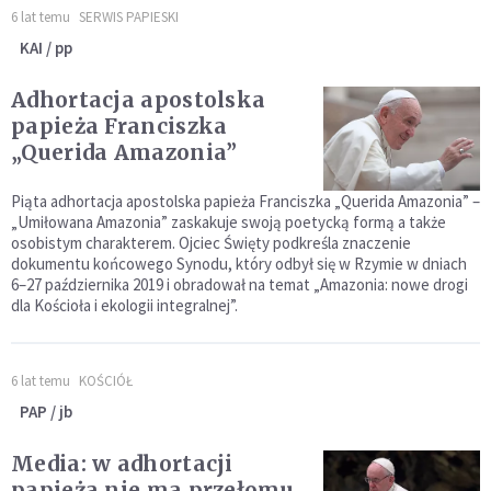
6 lat temu
SERWIS PAPIESKI
KAI / pp
Adhortacja apostolska
papieża Franciszka
„Querida Amazonia”
Piąta adhortacja apostolska papieża Franciszka „Querida Amazonia” –
„Umiłowana Amazonia” zaskakuje swoją poetycką formą a także
osobistym charakterem. Ojciec Święty podkreśla znaczenie
dokumentu końcowego Synodu, który odbył się w Rzymie w dniach
6–27 października 2019 i obradował na temat „Amazonia: nowe drogi
dla Kościoła i ekologii integralnej”.
6 lat temu
KOŚCIÓŁ
PAP / jb
Media: w adhortacji
papieża nie ma przełomu