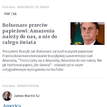
6 lat temu
WIADOMOŚCI ZE ŚWIATA
PAP / kk
Bolsonaro przeciw
papieżowi: Amazonia
należy do nas, a nie do
całego świata
Prezydent Brazylii Jair Bolsonaro zarzucił w piątek papieżowi
Franciszkowi kwestionowanie brazylijskiej suwerenności nad
Amazonią. "Troszczymy się o Amazonię, Amazonia do nas należy. Nie
jak twittował papież, (do świata)" - oświadczył w swym
cotygodniowym wystąpieniu na YouTube.
6 lat temu
SERWIS PAPIESKI
James Martin SJ