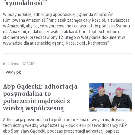
"synodalność"
W posynodalnej adhortacji apostolskiej „Querida Amazonía”
(Umiłowana Amazonia) Franciszek zachęca cały Kościół, a zwłaszcza
w Amazonii, aby to, co wypracowano i co wzrastało podczas Synodu
dla Amazonii, nadal dojrzewało. Tak kard. Christoph Schönborn
skomentował przedstawiony 12 lutego w Watykanie dokument w
wywiadzie dla austriackiej agencji katolickiej „Kathpress”.
6 lat temu
KOŚCIÓŁ
PAP / pk
Abp Gądecki: adhortacja
posynodalna to
połączenie mądrości z
wiedzą współczesną
Adhortacja posynodalna to próba połączenia dawnych mądrości z
techniczną wiedzą współczesną – podkreślił przewodniczący KEP
abp Stanisław Gądecki, podczas prezentacji adhortacji papieża