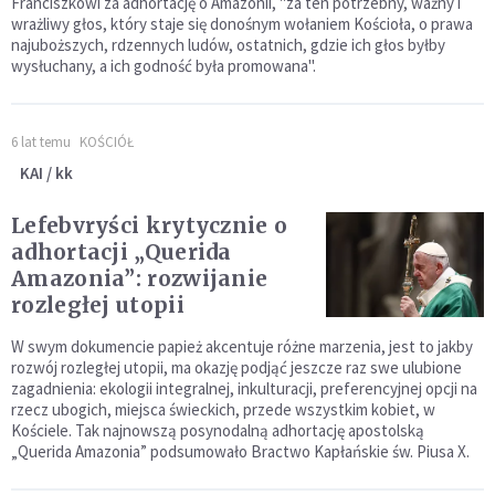
Franciszkowi za adhortację o Amazonii, "za ten potrzebny, ważny i
wrażliwy głos, który staje się donośnym wołaniem Kościoła, o prawa
najuboższych, rdzennych ludów, ostatnich, gdzie ich głos byłby
wysłuchany, a ich godność była promowana".
6 lat temu
KOŚCIÓŁ
KAI / kk
Lefebvryści krytycznie o
adhortacji „Querida
Amazonia”: rozwijanie
rozległej utopii
W swym dokumencie papież akcentuje różne marzenia, jest to jakby
rozwój rozległej utopii, ma okazję podjąć jeszcze raz swe ulubione
zagadnienia: ekologii integralnej, inkulturacji, preferencyjnej opcji na
rzecz ubogich, miejsca świeckich, przede wszystkim kobiet, w
Kościele. Tak najnowszą posynodalną adhortację apostolską
„Querida Amazonia” podsumowało Bractwo Kapłańskie św. Piusa X.