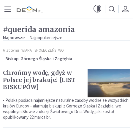
Przejdź do menu głównego
Przejdź do treści
#querida amazonia
Najnowsze
Najpopularniejsze
6 lat temu
WIARA I SPOŁECZEŃSTWO
Biskupi Górnego Śląska i Zagłębia
Chrońmy wodę, gdyż w
Polsce jej brakuje! [LIST
BISKUPÓW]
- Polska posiada najmniejsze naturalne zasoby wodne ze wszystkich
krajów Europy – alarmują biskupi z Górnego Śląska i Zagłębia, we
wspólnym Słowie z okazji Światowego Dnia Wody, jaki został
opublikowany 22 marca br.