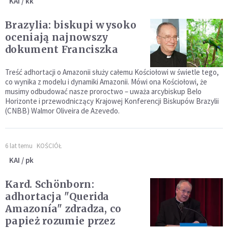
KAI / kk
Brazylia: biskupi wysoko
oceniają najnowszy
dokument Franciszka
Treść adhortacji o Amazonii służy całemu Kościołowi w świetle tego,
co wynika z modelu i dynamiki Amazonii. Mówi ona Kościołowi, że
musimy odbudować nasze proroctwo – uważa arcybiskup Belo
Horizonte i przewodniczący Krajowej Konferencji Biskupów Brazylii
(CNBB) Walmor Oliveira de Azevedo.
6 lat temu
KOŚCIÓŁ
KAI / pk
Kard. Schönborn:
adhortacja "Querida
Amazonía" zdradza, co
papież rozumie przez