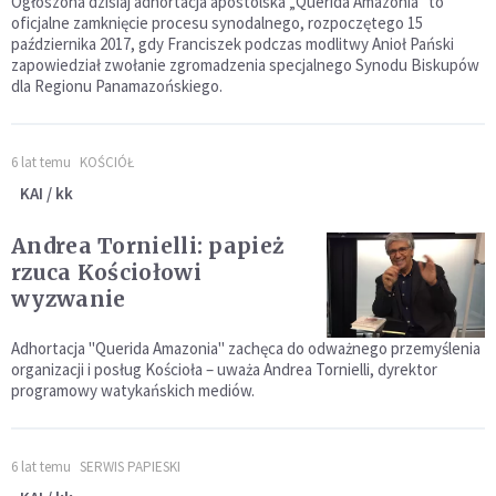
Ogłoszona dzisiaj adhortacja apostolska „Querida Amazonía" to
oficjalne zamknięcie procesu synodalnego, rozpoczętego 15
października 2017, gdy Franciszek podczas modlitwy Anioł Pański
zapowiedział zwołanie zgromadzenia specjalnego Synodu Biskupów
dla Regionu Panamazońskiego.
6 lat temu
KOŚCIÓŁ
KAI / kk
Andrea Tornielli: papież
rzuca Kościołowi
wyzwanie
Adhortacja "Querida Amazonia" zachęca do odważnego przemyślenia
organizacji i posług Kościoła – uważa Andrea Tornielli, dyrektor
programowy watykańskich mediów.
6 lat temu
SERWIS PAPIESKI