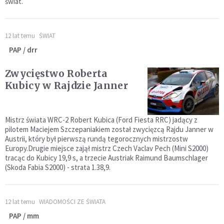
świat.
12 lat temu
ŚWIAT
PAP / drr
Zwycięstwo Roberta
Kubicy w Rajdzie Janner
Mistrz świata WRC-2 Robert Kubica (Ford Fiesta RRC) jadący z
pilotem Maciejem Szczepaniakiem został zwycięzcą Rajdu Janner w
Austrii, który był pierwszą rundą tegorocznych mistrzostw
Europy.Drugie miejsce zajął mistrz Czech Vaclav Pech (Mini S2000)
tracąc do Kubicy 19,9 s, a trzecie Austriak Raimund Baumschlager
(Skoda Fabia S2000) - strata 1.38,9.
12 lat temu
WIADOMOŚCI ZE ŚWIATA
PAP / mm