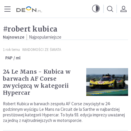
Przejdź do menu głównego
Przejdź do treści
#robert kubica
Najnowsze
Najpopularniejsze
1 rok temu
WIADOMOŚCI ZE ŚWIATA
PAP / ml
24 Le Mans - Kubica w
barwach AF Corse
zwycięzcą w kategorii
Hypercar
Robert Kubica w barwach zespołu AF Corse zwyciężył w 24-
godzinnym wyścigu Le Mans na Circuit de la Sarthe w najbardziej
prestiżowej kategorii Hypercar. To była 93. edycja imprezy uważanej
za jedną z najtrudniejszych w motorsporcie.