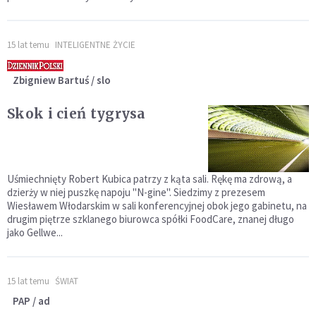
15 lat temu
INTELIGENTNE ŻYCIE
Zbigniew Bartuś / slo
Skok i cień tygrysa
Uśmiechnięty Robert Kubica patrzy z kąta sali. Rękę ma zdrową, a
dzierży w niej puszkę napoju "N-gine". Siedzimy z prezesem
Wiesławem Włodarskim w sali konferencyjnej obok jego gabinetu, na
drugim piętrze szklanego biurowca spółki FoodCare, znanej długo
jako Gellwe...
15 lat temu
ŚWIAT
PAP / ad