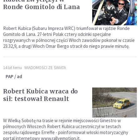
Ronde Gomitolo di Lana
Robert Kubica (Subaru Impreza WRC) triumfował w rajdzie Ronde
Gomitolo di Lana. 27-letni Polak cztery odcinki specjalne
rozgrywanych w północnej części Włoch zawodów pokonał w czasie
23.32,9, a drugi Włoch Omar Bergo stracił do niego prawie minutę.
14 lat temu
WIADOMOŚCI ZE ŚWIATA
PAP / ad
Robert Kubica wraca do
sił: testował Renault
W Wielką Sobotę na trasie w rejonie miejscowości Ginestro w
północnych Włoszech Robert Kubica uczestniczył w testach
zespołu rajdowego Erreffe - poinformował włoski motoryzacyjny
portal internetowy www.rallyemotion.it.