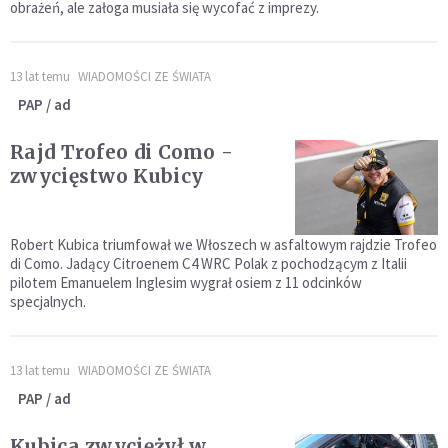
obrażeń, ale załoga musiała się wycofać z imprezy.
13 lat temu
WIADOMOŚCI ZE ŚWIATA
PAP / ad
Rajd Trofeo di Como -
zwycięstwo Kubicy
Robert Kubica triumfował we Włoszech w asfaltowym rajdzie Trofeo
di Como. Jadący Citroenem C4 WRC Polak z pochodzącym z Italii
pilotem Emanuelem Inglesim wygrał osiem z 11 odcinków
specjalnych.
13 lat temu
WIADOMOŚCI ZE ŚWIATA
PAP / ad
Kubica zwyciężył w