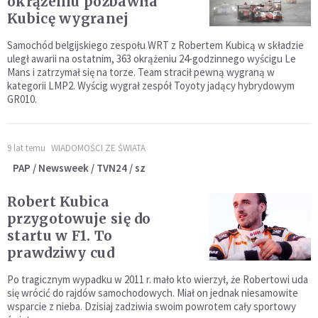
okrążeniu pozbawiła
Kubicę wygranej
Samochód belgijskiego zespołu WRT z Robertem Kubicą w składzie
uległ awarii na ostatnim, 363 okrążeniu 24-godzinnego wyścigu Le
Mans i zatrzymał się na torze. Team stracił pewną wygraną w
kategorii LMP2. Wyścig wygrał zespół Toyoty jadący hybrydowym
GR010.
9 lat temu
WIADOMOŚCI ZE ŚWIATA
PAP / Newsweek / TVN24 / sz
Robert Kubica
przygotowuje się do
startu w F1. To
prawdziwy cud
Po tragicznym wypadku w 2011 r. mało kto wierzył, że Robertowi uda
się wrócić do rajdów samochodowych. Miał on jednak niesamowite
wsparcie z nieba. Dzisiaj zadziwia swoim powrotem cały sportowy