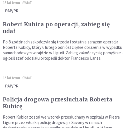
15 lat temu
ŚWIAT
PAP/PR
Robert Kubica po operacji, zabieg się
udał
Po 8 godzinach zakończyła się trzecia i ostatnia zarazem operacja
Roberta Kubicy, który 6 lutego odniósł ciężkie obrażenia w wypadku
samochodowym w rajdzie w Ligurii. Zabieg zakończył się pomyślnie -
ogłosił szef oddziału ortopedii doktor Francesco Lanza.
15 lat temu
ŚWIAT
PAP/PR
Policja drogowa przesłuchała Roberta
Kubicę
Robert Kubica został we wtorek przesłuchany w szpitalu w Pietra
Ligure przez włoską policję drogową z Savony w ramach
dochodzenia w sprawie wypadku w rajdzie w Ligurii, w którym