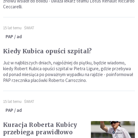
znowu wsiadł do bolidu - uważa lekarz teamu Lotus Renault Riccardo
Ceccarelli.
15 lat temu
ŚWIAT
PAP / ad
Kiedy Kubica opuści szpital?
Już w najbliższych dniach, najpóźniej do piątku, będzie wiadomo,
kiedy Robert Kubica opuści szpital w Pietra Ligure, gdzie przebywa
od ponad miesiąca po poważnym wypadku na rajdzie - poinformował
PAP rzecznika placówki Roberto Carrozzino.
15 lat temu
ŚWIAT
PAP / ad
Kuracja Roberta Kubicy
przebiega prawidłowo