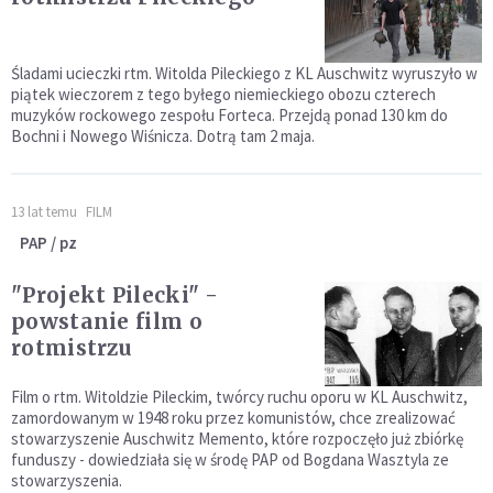
Śladami ucieczki rtm. Witolda Pileckiego z KL Auschwitz wyruszyło w
piątek wieczorem z tego byłego niemieckiego obozu czterech
muzyków rockowego zespołu Forteca. Przejdą ponad 130 km do
Bochni i Nowego Wiśnicza. Dotrą tam 2 maja.
13 lat temu
FILM
PAP / pz
"Projekt Pilecki" -
powstanie film o
rotmistrzu
Film o rtm. Witoldzie Pileckim, twórcy ruchu oporu w KL Auschwitz,
zamordowanym w 1948 roku przez komunistów, chce zrealizować
stowarzyszenie Auschwitz Memento, które rozpoczęło już zbiórkę
funduszy - dowiedziała się w środę PAP od Bogdana Wasztyla ze
stowarzyszenia.