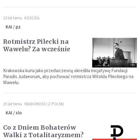
13 lat temu
KOŚCIÓŁ
KAI / pz
Rotmistrz Pilecki na
Wawelu? Za wcześnie
Krakowska kuria jako przedwczesną określiła inicjatywę Fundacji
Paradis Judaeorum, aby pochować rotmistrza Witolda Pileckiego na
Wawelu.
15 lat temu
WIADOMOŚCI Z POLSKI
KAI / slo
Co z Dniem Bohaterów
Walki z Totalitaryzmem?