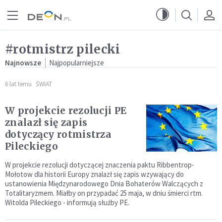
Przejdź do menu głównego
Przejdź do treści
#rotmistrz pilecki
Najnowsze
Najpopularniejsze
6 lat temu
ŚWIAT
W projekcie rezolucji PE
znalazł się zapis
dotyczący rotmistrza
Pileckiego
W projekcie rezolucji dotyczącej znaczenia paktu Ribbentrop-
Mołotow dla historii Europy znalazł się zapis wzywający do
ustanowienia Międzynarodowego Dnia Bohaterów Walczących z
Totalitaryzmem. Miałby on przypadać 25 maja, w dniu śmierci rtm.
Witolda Pileckiego - informują służby PE.