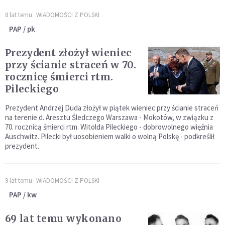
8 lat temu
WIADOMOŚCI Z POLSKI
PAP / pk
Prezydent złożył wieniec
przy ścianie straceń w 70.
rocznicę śmierci rtm.
Pileckiego
Prezydent Andrzej Duda złożył w piątek wieniec przy ścianie straceń
na terenie d. Aresztu Śledczego Warszawa - Mokotów, w związku z
70. rocznicą śmierci rtm. Witolda Pileckiego - dobrowolnego więźnia
Auschwitz. Pilecki był uosobieniem walki o wolną Polskę - podkreślił
prezydent.
9 lat temu
WIADOMOŚCI Z POLSKI
PAP / kw
69 lat temu wykonano