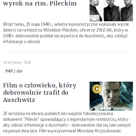
wyrok na rtm. Pileckim
69 lat temu, 25 maja 1948 r., władze komunistyczne wykonały wyrok
śmierci na rotmistrzu Witoldzie Pileckim, oficerze ZWZ-AK, który w
1940 r. dobrowolnie poddał się wywózce do Auschwitz, aby zdobyć
informacje o obozie.
10 lat temu
FILM
PAP / slo
Film o człowieku, który
dobrowolnie trafił do
Auschwitz
25 września na ekrany polskich kin wejdzie fabularyzowany
dokument "Pilecki" opowiadający o legendarnym rotmistrzu, który -
aby zebrać informacje o Auschwitz - dobrowolnie dał się tam uwięzić
na ponad dwa lata. Film wyreżyserował Mirosław Krzyszkowski.