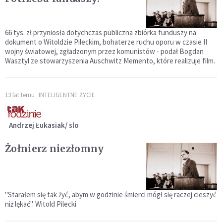
66 tys. zł przyniosła dotychczas publiczna zbiórka funduszy na
dokument o Witoldzie Pileckim, bohaterze ruchu oporu w czasie II
wojny światowej, zgładzonym przez komunistów - podał Bogdan
Wasztyl ze stowarzyszenia Auschwitz Memento, które realizuje film.
13 lat temu
INTELIGENTNE ŻYCIE
Andrzej Łukasiak/ slo
Żołnierz niezłomny
"Starałem się tak żyć, abym w godzinie śmierci mógł się raczej cieszyć
niż lękać". Witold Pilecki