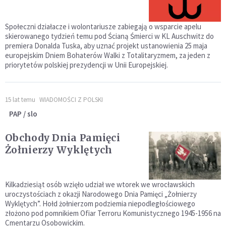
Społeczni działacze i wolontariusze zabiegają o wsparcie apelu
skierowanego tydzień temu pod Ścianą Śmierci w KL Auschwitz do
premiera Donalda Tuska, aby uznać projekt ustanowienia 25 maja
europejskim Dniem Bohaterów Walki z Totalitaryzmem, za jeden z
priorytetów polskiej prezydencji w Unii Europejskiej.
15 lat temu
WIADOMOŚCI Z POLSKI
PAP / slo
Obchody Dnia Pamięci
Żołnierzy Wyklętych
Kilkadziesiąt osób wzięło udział we wtorek we wrocławskich
uroczystościach z okazji Narodowego Dnia Pamięci „Żołnierzy
Wyklętych”. Hołd żołnierzom podziemia niepodległościowego
złożono pod pomnikiem Ofiar Terroru Komunistycznego 1945-1956 na
Cmentarzu Osobowickim.