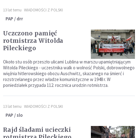
13 lat temu
WIADOMOŚCI Z POLSKI
PAP / drr
Uczczono pamięć
rotmistrza Witolda
Pileckiego
Około stu osób przeszło ulicami Lublina w marszu upamiętniającym
Witolda Pileckiego - uczestnika walk o wolność Polski, dobrowolnego
więźnia hitlerowskiego obozu Auschwitz, skazanego na śmierć i
rozstrzelanego przez władze komunistyczne w 1948 r. W
poniedziałek przypada 112. rocznica urodzin rotmistrza.
13 lat temu
WIADOMOŚCI Z POLSKI
PAP / slo
Rajd śladami ucieczki
rotmistrza Pileckiego