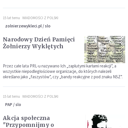
15 lat temu
WIADOMOŚCI Z POLSKI
zolnierzewykleci.pl / slo
Narodowy Dzień Pamięci
Żołnierzy Wyklętych
Przez całe lata PRL-u nazywano Ich „zaplutymi karłami reakcji”, a
wszystkie niepodległościowe organizacje, do których należeli
określano jako „faszystów”, czy „bandy reakcyjne z pod znaku NSZ”.
15 lat temu
WIADOMOŚCI Z POLSKI
PAP / slo
Akcja społeczna
"Przypomnijmy o