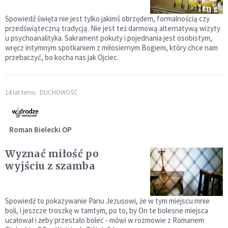
Spowiedź święta nie jest tylko jakimś obrzędem, formalnością czy
przedświąteczną tradycją. Nie jest też darmową alternatywą wizyty
u psychoanalityka. Sakrament pokuty i pojednania jest osobistym,
wręcz intymnym spotkaniem z miłosiernym Bogiem, który chce nam
przebaczyć, bo kocha nas jak Ojciec.
14 lat temu
DUCHOWOŚĆ
Roman Bielecki OP
Wyznać miłość po
wyjściu z szamba
Spowiedź to pokazywanie Panu Jezusowi, że w tym miejscu mnie
boli, i jeszcze troszkę w tamtym, po to, by On te bolesne miejsca
ucałował i żeby przestało boleć - mówi w rozmowie z Romanem