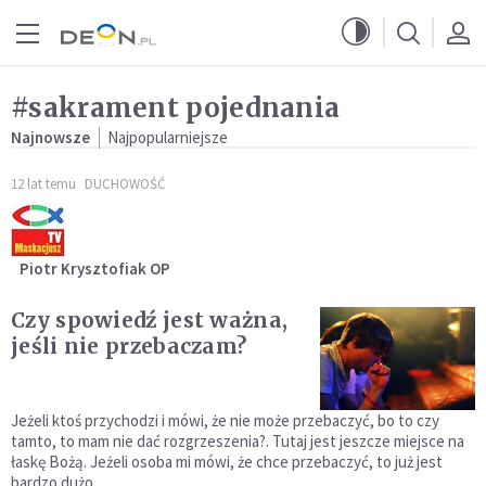
Przejdź do menu głównego
Przejdź do treści
#sakrament pojednania
Najnowsze
Najpopularniejsze
12 lat temu
DUCHOWOŚĆ
Piotr Krysztofiak OP
Czy spowiedź jest ważna,
jeśli nie przebaczam?
Jeżeli ktoś przychodzi i mówi, że nie może przebaczyć, bo to czy
tamto, to mam nie dać rozgrzeszenia?. Tutaj jest jeszcze miejsce na
łaskę Bożą. Jeżeli osoba mi mówi, że chce przebaczyć, to już jest
bardzo dużo.