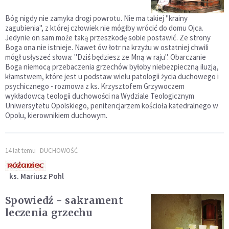
Bóg nigdy nie zamyka drogi powrotu. Nie ma takiej "krainy
zagubienia", z której człowiek nie mógłby wrócić do domu Ojca.
Jedynie on sam może taką przeszkodę sobie postawić. Ze strony
Boga ona nie istnieje. Nawet ów łotr na krzyżu w ostatniej chwili
mógł usłyszeć słowa: "Dziś będziesz ze Mną w raju". Obarczanie
Boga niemocą przebaczenia grzechów byłoby niebezpieczną iluzją,
kłamstwem, które jest u podstaw wielu patologii życia duchowego i
psychicznego - rozmowa z ks. Krzysztofem Grzywoczem
wykładowcą teologii duchowości na Wydziale Teologicznym
Uniwersytetu Opolskiego, penitencjarzem kościoła katedralnego w
Opolu, kierownikiem duchowym.
14 lat temu
DUCHOWOŚĆ
ks. Mariusz Pohl
Spowiedź - sakrament
leczenia grzechu