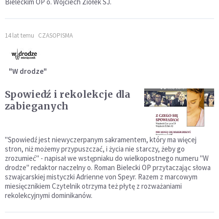
Bieleckim OP o. Wojciech Ziółek SJ.
14 lat temu
CZASOPISMA
"W drodze"
Spowiedź i rekolekcje dla
zabieganych
"Spowiedź jest niewyczerpanym sakramentem, który ma więcej
stron, niż możemy przypuszczać, i życia nie starczy, żeby go
zrozumieć" - napisał we wstępniaku do wielkopostnego numeru "W
drodze" redaktor naczelny o. Roman Bielecki OP przytaczając słowa
szwajcarskiej mistyczki Adrienne von Speyr. Razem z marcowym
miesięcznikiem Czytelnik otrzyma też płytę z rozważaniami
rekolekcyjnymi dominikanów.