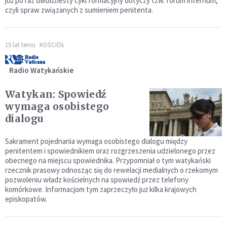
już po raz dwudziesty cykl formacyjny dotyczy tzw. forum internum,
czyli spraw związanych z sumieniem penitenta.
15 lat temu
KOŚCIÓŁ
Radio Watykańskie
Watykan: Spowiedź
wymaga osobistego
dialogu
Sakrament pojednania wymaga osobistego dialogu między
penitentem i spowiednikiem oraz rozgrzeszenia udzielonego przez
obecnego na miejscu spowiednika. Przypomniał o tym watykański
rzecznik prasowy odnosząc się do rewelacji medialnych o rzekomym
pozwoleniu władz kościelnych na spowiedź przez telefony
komórkowe. Informacjom tym zaprzeczyło już kilka krajowych
episkopatów.