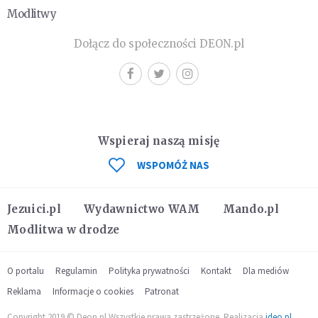
Modlitwy
Dołącz do społeczności DEON.pl
Wspieraj naszą misję
WSPOMÓŻ NAS
Jezuici.pl
Wydawnictwo WAM
Mando.pl
Modlitwa w drodze
O portalu
Regulamin
Polityka prywatności
Kontakt
Dla mediów
Reklama
Informacje o cookies
Patronat
Copyright 2019 © Deon.pl Wszystkie prawa zastrzeżone. Realizacja
ideo.pl