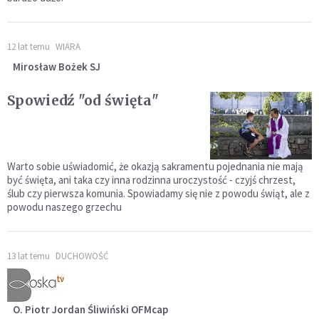
12 lat temu
WIARA
Mirosław Bożek SJ
Spowiedź "od święta"
Warto sobie uświadomić, że okazją sakramentu pojednania nie mają
być święta, ani taka czy inna rodzinna uroczystość - czyjś chrzest,
ślub czy pierwsza komunia. Spowiadamy się nie z powodu świąt, ale z
powodu naszego grzechu
13 lat temu
DUCHOWOŚĆ
O. Piotr Jordan Śliwiński OFMcap