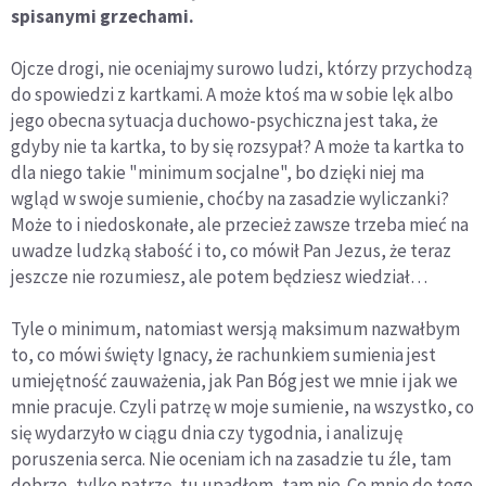
spisanymi grzechami.
Ojcze drogi, nie oceniajmy surowo ludzi, którzy przychodzą
do spowiedzi z kartkami. A może ktoś ma w sobie lęk albo
jego obecna sytuacja duchowo-psychiczna jest taka, że
gdyby nie ta kartka, to by się rozsypał? A może ta kartka to
dla niego takie "minimum socjalne", bo dzięki niej ma
wgląd w swoje sumienie, choćby na zasadzie wyliczanki?
Może to i niedoskonałe, ale przecież zawsze trzeba mieć na
uwadze ludzką słabość i to, co mówił Pan Jezus, że teraz
jeszcze nie rozumiesz, ale potem będziesz wiedział…
Tyle o minimum, natomiast wersją maksimum nazwałbym
to, co mówi święty Ignacy, że rachunkiem sumienia jest
umiejętność zauważenia, jak Pan Bóg jest we mnie i jak we
mnie pracuje. Czyli patrzę w moje sumienie, na wszystko, co
się wydarzyło w ciągu dnia czy tygodnia, i analizuję
poruszenia serca. Nie oceniam ich na zasadzie tu źle, tam
dobrze, tylko patrzę, tu upadłem, tam nie. Co mnie do tego