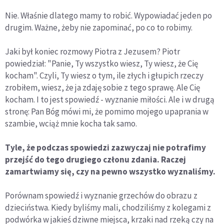
Nie. Właśnie dlatego mamy to robić. Wypowiadać jeden po
drugim. Ważne, żeby nie zapominać, po co to robimy.
Jaki był koniec rozmowy Piotra z Jezusem? Piotr
powiedział: "Panie, Ty wszystko wiesz, Ty wiesz, że Cię
kocham". Czyli, Ty wiesz o tym, ile złych i głupich rzeczy
zrobiłem, wiesz, że ja zdaję sobie z tego sprawę. Ale Cię
kocham. I to jest spowiedź - wyznanie miłości. Ale i w drugą
stronę: Pan Bóg mówi mi, że pomimo mojego upaprania w
szambie, wciąż mnie kocha tak samo.
Tyle, że podczas spowiedzi zazwyczaj nie potrafimy
przejść do tego drugiego członu zdania. Raczej
zamartwiamy się, czy na pewno wszystko wyznaliśmy.
Porównam spowiedź i wyznanie grzechów do obrazu z
dzieciństwa. Kiedy byliśmy mali, chodziliśmy z kolegami z
podwórka w jakieś dziwne miejsca, krzaki nad rzeką czy na