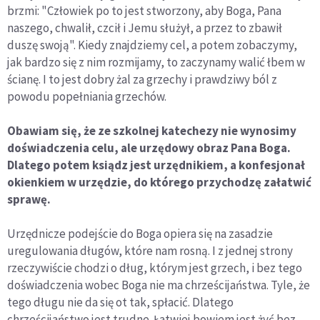
brzmi: "Człowiek po to jest stworzony, aby Boga, Pana
naszego, chwalił, czcił i Jemu służył, a przez to zbawił
duszę swoją". Kiedy znajdziemy cel, a potem zobaczymy,
jak bardzo się z nim rozmijamy, to zaczynamy walić łbem w
ścianę. I to jest dobry żal za grzechy i prawdziwy ból z
powodu popełniania grzechów.
Obawiam się, że ze szkolnej katechezy nie wynosimy
doświadczenia celu, ale urzędowy obraz Pana Boga.
Dlatego potem ksiądz jest urzędnikiem, a konfesjonał
okienkiem w urzędzie, do którego przychodzę załatwić
sprawę.
Urzędnicze podejście do Boga opiera się na zasadzie
uregulowania długów, które nam rosną. I z jednej strony
rzeczywiście chodzi o dług, którym jest grzech, i bez tego
doświadczenia wobec Boga nie ma chrześcijaństwa. Tyle, że
tego długu nie da się ot tak, spłacić. Dlatego
chrześcijaństwo jest trudne. Łatwiej bowiem jest żyć bez