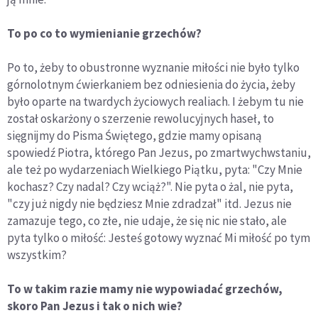
To po co to wymienianie grzechów?
Po to, żeby to obustronne wyznanie miłości nie było tylko
górnolotnym ćwierkaniem bez odniesienia do życia, żeby
było oparte na twardych życiowych realiach. I żebym tu nie
został oskarżony o szerzenie rewolucyjnych haseł, to
sięgnijmy do Pisma Świętego, gdzie mamy opisaną
spowiedź Piotra, którego Pan Jezus, po zmartwychwstaniu,
ale też po wydarzeniach Wielkiego Piątku, pyta: "Czy Mnie
kochasz? Czy nadal? Czy wciąż?". Nie pyta o żal, nie pyta,
"czy już nigdy nie będziesz Mnie zdradzał" itd. Jezus nie
zamazuje tego, co złe, nie udaje, że się nic nie stało, ale
pyta tylko o miłość: Jesteś gotowy wyznać Mi miłość po tym
wszystkim?
To w takim razie mamy nie wypowiadać grzechów,
skoro Pan Jezus i tak o nich wie?