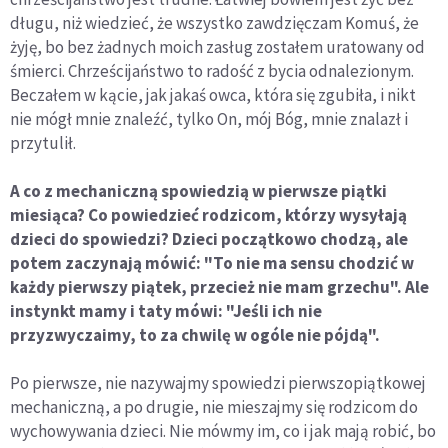
długu, niż wiedzieć, że wszystko zawdzięczam Komuś, że
żyję, bo bez żadnych moich zasług zostałem uratowany od
śmierci. Chrześcijaństwo to radość z bycia odnalezionym.
Beczałem w kącie, jak jakaś owca, która się zgubiła, i nikt
nie mógł mnie znaleźć, tylko On, mój Bóg, mnie znalazł i
przytulił.
A co z mechaniczną spowiedzią w pierwsze piątki
miesiąca? Co powiedzieć rodzicom, którzy wysyłają
dzieci do spowiedzi? Dzieci początkowo chodzą, ale
potem zaczynają mówić: "To nie ma sensu chodzić w
każdy pierwszy piątek, przecież nie mam grzechu". Ale
instynkt mamy i taty mówi: "Jeśli ich nie
przyzwyczaimy, to za chwilę w ogóle nie pójdą".
Po pierwsze, nie nazywajmy spowiedzi pierwszopiątkowej
mechaniczną, a po drugie, nie mieszajmy się rodzicom do
wychowywania dzieci. Nie mówmy im, co i jak mają robić, bo