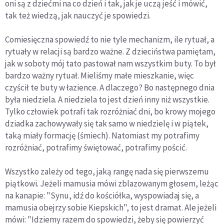
oni są z dziećmi na co dzień i tak, jak je uczą jeść i mówić,
tak też wiedzą, jak nauczyć je spowiedzi.
Comiesięczna spowiedź to nie tyle mechanizm, ile rytuał, a
rytuały w relacji są bardzo ważne. Z dzieciństwa pamiętam,
jak w soboty mój tato pastował nam wszystkim buty. To był
bardzo ważny rytuał. Mieliśmy małe mieszkanie, więc
czyścił te buty w łazience. A dlaczego? Bo następnego dnia
była niedziela. A niedziela to jest dzień inny niż wszystkie.
Tylko człowiek potrafi tak rozróżniać dni, bo krowy mojego
dziadka zachowywały się tak samo w niedzielę i w piątek,
taką miały formację (śmiech). Natomiast my potrafimy
rozróżniać, potrafimy świętować, potrafimy pościć.
Wszystko zależy od tego, jaką rangę nada się pierwszemu
piątkowi. Jeżeli mamusia mówi zblazowanym głosem, leżąc
na kanapie: "Synu, idź do kościółka, wyspowiadaj się, a
mamusia obejrzy sobie Kiepskich", to jest dramat. Ale jeżeli
mówi: "Idziemy razem do spowiedzi, żeby się powierzyć