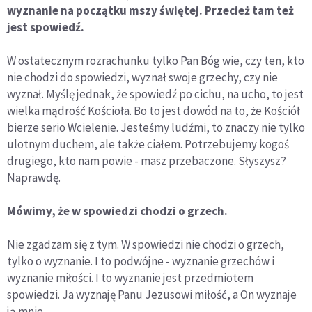
wyznanie na początku mszy świętej. Przecież tam też
jest spowiedź.
W ostatecznym rozrachunku tylko Pan Bóg wie, czy ten, kto
nie chodzi do spowiedzi, wyznał swoje grzechy, czy nie
wyznał. Myślę jednak, że spowiedź po cichu, na ucho, to jest
wielka mądrość Kościoła. Bo to jest dowód na to, że Kościół
bierze serio Wcielenie. Jesteśmy ludźmi, to znaczy nie tylko
ulotnym duchem, ale także ciałem. Potrzebujemy kogoś
drugiego, kto nam powie - masz przebaczone. Słyszysz?
Naprawdę.
Mówimy, że w spowiedzi chodzi o grzech.
Nie zgadzam się z tym. W spowiedzi nie chodzi o grzech,
tylko o wyznanie. I to podwójne - wyznanie grzechów i
wyznanie miłości. I to wyznanie jest przedmiotem
spowiedzi. Ja wyznaję Panu Jezusowi miłość, a On wyznaje
ją mnie.