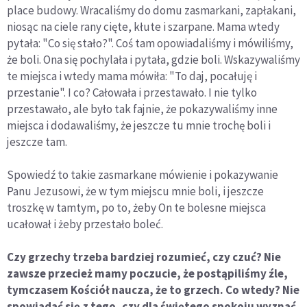
place budowy. Wracaliśmy do domu zasmarkani, zapłakani,
niosąc na ciele rany cięte, kłute i szarpane. Mama wtedy
pytała: "Co się stało?". Coś tam opowiadaliśmy i mówiliśmy,
że boli. Ona się pochylała i pytała, gdzie boli. Wskazywaliśmy
te miejsca i wtedy mama mówiła: "To daj, pocałuję i
przestanie". I co? Całowała i przestawało. I nie tylko
przestawało, ale było tak fajnie, że pokazywaliśmy inne
miejsca i dodawaliśmy, że jeszcze tu mnie trochę boli i
jeszcze tam.
Spowiedź to takie zasmarkane mówienie i pokazywanie
Panu Jezusowi, że w tym miejscu mnie boli, i jeszcze
troszkę w tamtym, po to, żeby On te bolesne miejsca
ucałował i żeby przestało boleć.
Czy grzechy trzeba bardziej rozumieć, czy czuć? Nie
zawsze przecież mamy poczucie, że postąpiliśmy źle,
tymczasem Kościół naucza, że to grzech. Co wtedy? Nie
spowiadać się z tego, czy dla świętego spokoju wyznać