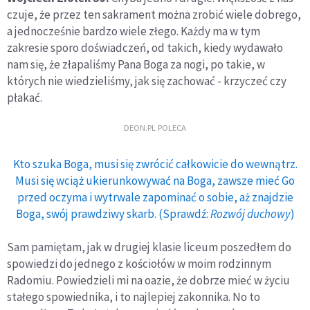
czuje, że przez ten sakrament można zrobić wiele dobrego,
a jednocześnie bardzo wiele złego. Każdy ma w tym
zakresie sporo doświadczeń, od takich, kiedy wydawało
nam się, że złapaliśmy Pana Boga za nogi, po takie, w
których nie wiedzieliśmy, jak się zachować - krzyczeć czy
płakać.
DEON.PL POLECA
Kto szuka Boga, musi się zwrócić całkowicie do wewnątrz.
Musi się wciąż ukierunkowywać na Boga, zawsze mieć Go
przed oczyma i wytrwale zapominać o sobie, aż znajdzie
Boga, swój prawdziwy skarb. (Sprawdź:
Rozwój duchowy
)
Sam pamiętam, jak w drugiej klasie liceum poszedłem do
spowiedzi do jednego z kościołów w moim rodzinnym
Radomiu. Powiedzieli mi na oazie, że dobrze mieć w życiu
stałego spowiednika, i to najlepiej zakonnika. No to