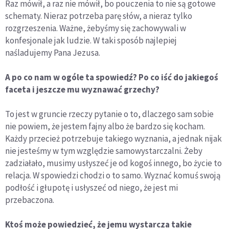
Raz mówił, a raz nie mówił, bo pouczenia to nie są gotowe
schematy. Nieraz potrzeba parę słów, a nieraz tylko
rozgrzeszenia. Ważne, żebyśmy się zachowywali w
konfesjonale jak ludzie. W taki sposób najlepiej
naśladujemy Pana Jezusa.
A po co nam w ogóle ta spowiedź? Po co iść do jakiegoś
faceta i jeszcze mu wyznawać grzechy?
To jest w gruncie rzeczy pytanie o to, dlaczego sam sobie
nie powiem, że jestem fajny albo że bardzo się kocham.
Każdy przecież potrzebuje takiego wyznania, a jednak nijak
nie jesteśmy w tym względzie samowystarczalni. Żeby
zadziałało, musimy usłyszeć je od kogoś innego, bo życie to
relacja. W spowiedzi chodzi o to samo. Wyznać komuś swoją
podłość i głupotę i usłyszeć od niego, że jest mi
przebaczona.
Ktoś może powiedzieć, że jemu wystarcza takie