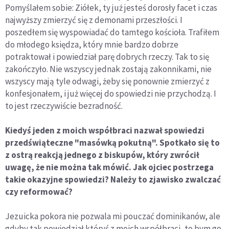
Pomyślałem sobie: Ziółek, ty już jesteś dorosły facet i czas
najwyższy zmierzyć się z demonami przeszłości. I
poszedłem się wyspowiadać do tamtego kościoła. Trafiłem
do młodego księdza, który mnie bardzo dobrze
potraktował i powiedział parę dobrych rzeczy. Tak to się
zakończyło. Nie wszyscy jednak zostają zakonnikami, nie
wszyscy mają tyle odwagi, żeby się ponownie zmierzyć z
konfesjonałem, i już więcej do spowiedzi nie przychodzą. I
to jest rzeczywiście bezradność.
Kiedyś jeden z moich współbraci nazwał spowiedzi
przedświąteczne "masówką pokutną". Spotkało się to
z ostrą reakcją jednego z biskupów, który zwrócił
uwagę, że nie można tak mówić. Jak ojciec postrzega
takie okazyjne spowiedzi? Należy to zjawisko zwalczać
czy reformować?
Jezuicka pokora nie pozwala mi pouczać dominikanów, ale
gdyby tak powiedział któryś z moich współbraci, to bym go