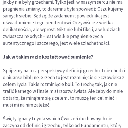
jakby nie były grzechami. Tylko jeśli w naszym sercu nie ma
pragnienia zmiany, to daremna była spowiedź. Oszukujemy
samych siebie. Sądzę, że zadaniem spowiednika jest
uświadomienie tego penitentowi. Oczywiście z wielką
delikatnością, ale wprost. Nikt nie lubi fikcji, a w ludziach -
zwłaszcza młodych - jest wielkie pragnienie życia
autentycznego i szczerego, jest wiele szlachetności.
Jak w takim razie kształtować sumienie?
Spójrzmy na to z perspektywy definicji grzechu. I nie chodzi
o niuanse biblijne. Grzech to jest rozminięcie się człowieka z
celem życia. Takie rozminięcie boli. To trochę tak, jak nie
trafić karnego w finale mistrzostw świata. Ale żeby do mnie
dotarło, że minąłem się z celem, to muszę ten cel mieć i
musi mi na nim zależeć.
Święty Ignacy Loyola swoich Ćwiczeń duchownych nie
zaczyna od definicji grzechu, tylko od Fundamentu, który