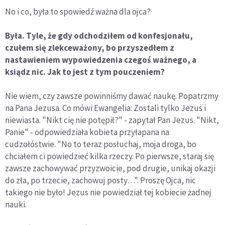
No i co, była to spowiedź ważna dla ojca?
Była. Tyle, że gdy odchodziłem od konfesjonału,
czułem się zlekceważony, bo przyszedłem z
nastawieniem wypowiedzenia czegoś ważnego, a
ksiądz nic. Jak to jest z tym pouczeniem?
Nie wiem, czy zawsze powinniśmy dawać naukę. Popatrzmy
na Pana Jezusa. Co mówi Ewangelia: Zostali tylko Jezus i
niewiasta. "Nikt cię nie potępił?" - zapytał Pan Jezus. "Nikt,
Panie" - odpowiedziała kobieta przyłapana na
cudzołóstwie. "No to teraz posłuchaj, moja droga, bo
chciałem ci powiedzieć kilka rzeczy. Po pierwsze, staraj się
zawsze zachowywać przyzwoicie, pod drugie, unikaj okazji
do zła, po trzecie, zachowuj posty…". Proszę Ojca, nic
takiego nie było! Jezus nie powiedział tej kobiecie żadnej
nauki.