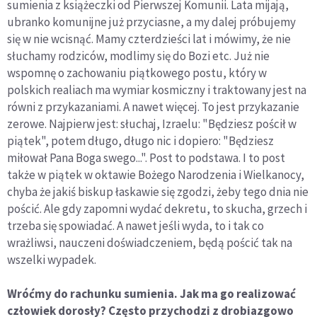
sumienia z książeczki od Pierwszej Komunii. Lata mijają,
ubranko komunijne już przyciasne, a my dalej próbujemy
się w nie wcisnąć. Mamy czterdzieści lat i mówimy, że nie
słuchamy rodziców, modlimy się do Bozi etc. Już nie
wspomnę o zachowaniu piątkowego postu, który w
polskich realiach ma wymiar kosmiczny i traktowany jest na
równi z przykazaniami. A nawet więcej. To jest przykazanie
zerowe. Najpierw jest: słuchaj, Izraelu: "Będziesz pościł w
piątek", potem długo, długo nic i dopiero: "Będziesz
miłował Pana Boga swego...". Post to podstawa. I to post
także w piątek w oktawie Bożego Narodzenia i Wielkanocy,
chyba że jakiś biskup łaskawie się zgodzi, żeby tego dnia nie
pościć. Ale gdy zapomni wydać dekretu, to skucha, grzech i
trzeba się spowiadać. A nawet jeśli wyda, to i tak co
wrażliwsi, nauczeni doświadczeniem, będą pościć tak na
wszelki wypadek.
Wróćmy do rachunku sumienia. Jak ma go realizować
człowiek dorosły? Często przychodzi z drobiazgowo