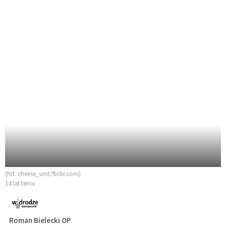
(fot. cheese_unit/flickr.com)
14 lat temu
Roman Bielecki OP