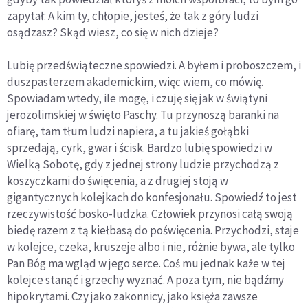
zapytał: A kim ty, chłopie, jesteś, że tak z góry ludzi
osądzasz? Skąd wiesz, co się w nich dzieje?
Lubię przedświąteczne spowiedzi. A byłem i proboszczem, i
duszpasterzem akademickim, więc wiem, co mówię.
Spowiadam wtedy, ile mogę, i czuję się jak w świątyni
jerozolimskiej w święto Paschy. Tu przynoszą baranki na
ofiarę, tam tłum ludzi napiera, a tu jakieś gołąbki
sprzedają, cyrk, gwar i ścisk. Bardzo lubię spowiedzi w
Wielką Sobotę, gdy z jednej strony ludzie przychodzą z
koszyczkami do święcenia, a z drugiej stoją w
gigantycznych kolejkach do konfesjonału. Spowiedź to jest
rzeczywistość bosko-ludzka. Człowiek przynosi całą swoją
biedę razem z tą kiełbasą do poświęcenia. Przychodzi, staje
w kolejce, czeka, kruszeje albo i nie, różnie bywa, ale tylko
Pan Bóg ma wgląd w jego serce. Coś mu jednak każe w tej
kolejce stanąć i grzechy wyznać. A poza tym, nie bądźmy
hipokrytami. Czy jako zakonnicy, jako księża zawsze