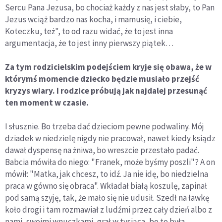
Sercu Pana Jezusa, bo chociaż każdy z nas jest słaby, to Pan
Jezus wciąż bardzo nas kocha, i mamusię, i ciebie,
Koteczku, też", to od razu widać, że to jest inna
argumentacja, że to jest inny pierwszy piątek…
Za tym rodzicielskim podejściem kryje się obawa, że w
którymś momencie dziecko będzie musiało przejść
kryzys wiary. I rodzice próbują jak najdalej przesunąć
ten moment w czasie.
I słusznie. Bo trzeba dać dzieciom pewne podwaliny. Mój
dziadek w niedzielę nigdy nie pracował, nawet kiedy ksiądz
dawał dyspensę na żniwa, bo wreszcie przestało padać.
Babcia mówiła do niego: "Franek, może byśmy poszli"? A on
mówił: "Matka, jak chcesz, to idź. Ja nie idę, bo niedzielna
praca w gówno się obraca". Wkładał białą koszulę, zapinał
pod samą szyję, tak, że mało się nie udusił. Szedł na ławkę
koło drogi i tam rozmawiał z ludźmi przez cały dzień albo z
nami, swoimi wnuczkami, grał w tysiąca, bo to była