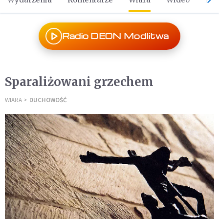
Radio DEON Modlitwa
Sparaliżowani grzechem
WIARA
DUCHOWOŚĆ