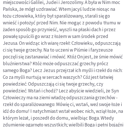
miejscowości Galilei, Judei i Jerozolimy. A była w Nim moc
Pańska, że mógł uzdrawiać. Wtem jacyś ludzie niosąc na
łożu człowieka, który był sparaliżowany, starali się go
wnieść i położyć przed Nim. Nie mogąc z powodu tłumu w
żaden sposób go przynieść, wyszli na płaski dach i przez
powałę spuścili go wraz z łożem w sam środek przed
Jezusa. On widząc ich wiarę rzekł: Człowieku, odpuszczają
ci się twoje grzechy. Na to uczeni w Piśmie i faryzeusze
poczęli się zastanawiać i mówić. Któż On jest, że śmie mówić
bluźnierstwa? Któż może odpuszczać grzechy prócz
samego Boga? Lecz Jezus przejrzał ich myśli i rzekł do nich:
Co za myśli nurtują w sercach waszych? Cóż jest łatwiej
powiedzieć: Odpuszczają ci się twoje grzechy, czy
powiedzieć: Wstań i chodź? Lecz abyście wiedzieli, że Syn
Człowieczy ma na ziemi władzę odpuszczania grzechów -
rzekł do sparaliżowanego: Mówię ci, wstań, weź swoje łoże i
idź do domu! I natychmiast wstał wobec nich, wziął łoże, na
którym leżał, i poszedł do domu, wielbiąc Boga. Wtedy
zdumienie ogarnęło wszystkich; wielbili Boga i pełni bojaźni