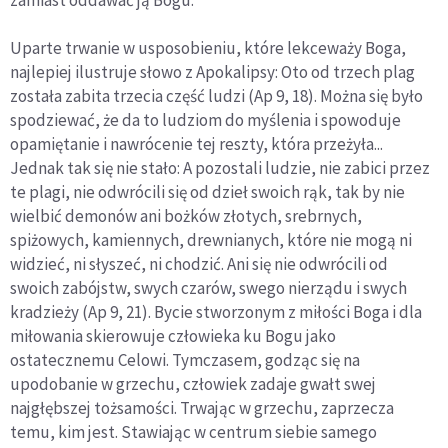
zamiast oddawać ją Bogu.
Uparte trwanie w usposobieniu, które lekceważy Boga,
najlepiej ilustruje słowo z Apokalipsy: Oto od trzech plag
została zabita trzecia część ludzi (Ap 9, 18). Można się było
spodziewać, że da to ludziom do myślenia i spowoduje
opamiętanie i nawrócenie tej reszty, która przeżyła...
Jednak tak się nie stało: A pozostali ludzie, nie zabici przez
te plagi, nie odwrócili się od dzieł swoich rąk, tak by nie
wielbić demonów ani bożków złotych, srebrnych,
spiżowych, kamiennych, drewnianych, które nie mogą ni
widzieć, ni słyszeć, ni chodzić. Ani się nie odwrócili od
swoich zabójstw, swych czarów, swego nierządu i swych
kradzieży (Ap 9, 21). Bycie stworzonym z miłości Boga i dla
miłowania skierowuje człowieka ku Bogu jako
ostatecznemu Celowi. Tymczasem, godząc się na
upodobanie w grzechu, człowiek zadaje gwałt swej
najgłębszej tożsamości. Trwając w grzechu, zaprzecza
temu, kim jest. Stawiając w centrum siebie samego