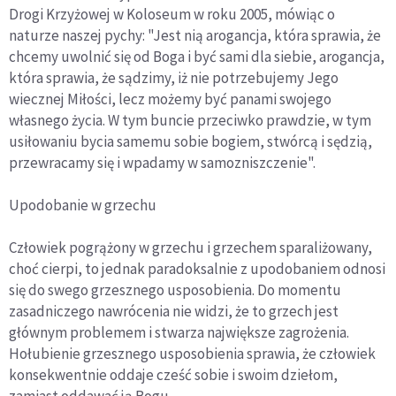
Drogi Krzyżowej w Koloseum w roku 2005, mówiąc o
naturze naszej pychy: "Jest nią arogancja, która sprawia, że
chcemy uwolnić się od Boga i być sami dla siebie, arogancja,
która sprawia, że sądzimy, iż nie potrzebujemy Jego
wiecznej Miłości, lecz możemy być panami swojego
własnego życia. W tym buncie przeciwko prawdzie, w tym
usiłowaniu bycia samemu sobie bogiem, stwórcą i sędzią,
przewracamy się i wpadamy w samozniszczenie".
Upodobanie w grzechu
Człowiek pogrążony w grzechu i grzechem sparaliżowany,
choć cierpi, to jednak paradoksalnie z upodobaniem odnosi
się do swego grzesznego usposobienia. Do momentu
zasadniczego nawrócenia nie widzi, że to grzech jest
głównym problemem i stwarza największe zagrożenia.
Hołubienie grzesznego usposobienia sprawia, że człowiek
konsekwentnie oddaje cześć sobie i swoim dziełom,