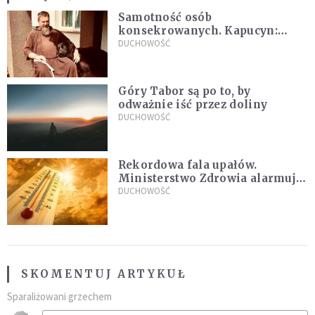
Samotność osób
konsekrowanych. Kapucyn:
Życie w pojedynkę rzadko jest
DUCHOWOŚĆ
sielanką
Góry Tabor są po to, by
odważnie iść przez doliny
DUCHOWOŚĆ
Rekordowa fala upałów.
Ministerstwo Zdrowia alarmuje
po doświadczeniach z czerwca
DUCHOWOŚĆ
SKOMENTUJ ARTYKUŁ
Sparaliżowani grzechem