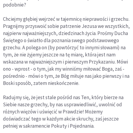
podobnie?
Chciejmy głębiej wejrzeć w tajemnicę nieprawości i grzechu.
Pragnijmy przyswoić sobie patrzenie Jezusa we wszystkich,
najpierw najważniejszych, dziedzinach życia. Prośmy Ducha
Świętego o światło dla poznania swego podstawowego
grzechu. A polega on (by powtórzyć to innymi słowami) na
tym, że nie żyjemy jeszcze na tę miarę, która jest nam
wskazana w najważniejszym i pierwszym Przykazaniu. Mówi
ono - wprost - o tym, jak my winniśmy miłować Boga, zaś -
pośrednio - mówi o tym, że Bóg miłuje nas jako pierwszy i na
Boski sposób, zatem nieskończenie.
Radujmy się, że jest stale pośród nas Ten, który bierze na
Siebie nasze grzechy, by nas usprawiedliwić, uwolnić od
różnych więzów i uświęcić w Prawdzie! Możemy
doświadczać tego w każdym akcie skruchy, zaś jeszcze
pełniej w sakramencie Pokuty i Pojednania.