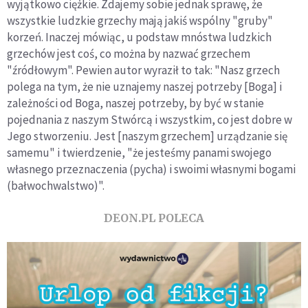
wyjątkowo ciężkie. Zdajemy sobie jednak sprawę, że
wszystkie ludzkie grzechy mają jakiś wspólny "gruby"
korzeń. Inaczej mówiąc, u podstaw mnóstwa ludzkich
grzechów jest coś, co można by nazwać grzechem
"źródłowym". Pewien autor wyraził to tak: "Nasz grzech
polega na tym, że nie uznajemy naszej potrzeby [Boga] i
zależności od Boga, naszej potrzeby, by być w stanie
pojednania z naszym Stwórcą i wszystkim, co jest dobre w
Jego stworzeniu. Jest [naszym grzechem] urządzanie się
samemu" i twierdzenie, "że jesteśmy panami swojego
własnego przeznaczenia (pycha) i swoimi własnymi bogami
(bałwochwalstwo)".
DEON.PL POLECA