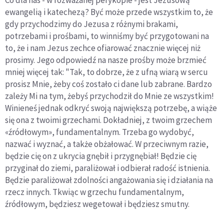
Co dla nas - w rozważanej perykopie - jest Jezusową
ewangelią i katechezą? Być może przede wszystkim to, że
gdy przychodzimy do Jezusa z różnymi brakami,
potrzebami i prośbami, to winniśmy być przygotowani na
to, że i nam Jezus zechce ofiarować znacznie więcej niż
prosimy. Jego odpowiedź na nasze prośby może brzmieć
mniej więcej tak: "Tak, to dobrze, że z ufną wiarą w sercu
prosisz Mnie, żeby coś zostało ci dane lub zabrane. Bardzo
zależy Mi na tym, żebyś przychodził do Mnie ze wszystkim!
Winieneś jednak odkryć swoją największą potrzebę, a wiąże
się ona z twoimi grzechami. Dokładniej, z twoim grzechem
«źródłowym», fundamentalnym. Trzeba go wydobyć,
nazwać i wyznać, a także obżałować. W przeciwnym razie,
będzie cię on z ukrycia gnębił i przygnębiał! Będzie cię
przyginał do ziemi, paraliżował i odbierał radość istnienia.
Będzie paraliżował zdolności angażowania się i działania na
rzecz innych. Tkwiąc w grzechu fundamentalnym,
źródłowym, będziesz wegetował i będziesz smutny.