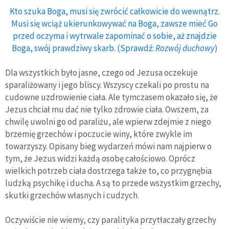
Kto szuka Boga, musi się zwrócić całkowicie do wewnątrz.
Musi się wciąż ukierunkowywać na Boga, zawsze mieć Go
przed oczyma i wytrwale zapominać o sobie, aż znajdzie
Boga, swój prawdziwy skarb. (Sprawdź:
Rozwój duchowy
)
Dla wszystkich było jasne, czego od Jezusa oczekuje
sparaliżowany i jego bliscy. Wszyscy czekali po prostu na
cudowne uzdrowienie ciała. Ale tymczasem okazało się, że
Jezus chciał mu dać nie tylko zdrowie ciała. Owszem, za
chwilę uwolni go od paraliżu, ale wpierw zdejmie z niego
brzemię grzechów i poczucie winy, które zwykle im
towarzyszy. Opisany bieg wydarzeń mówi nam najpierw o
tym, że Jezus widzi każdą osobę całościowo. Oprócz
wielkich potrzeb ciała dostrzega także to, co przygnębia
ludzką psychikę i ducha. A są to przede wszystkim grzechy,
skutki grzechów własnych i cudzych.
Oczywiście nie wiemy, czy paralityka przytłaczały grzechy