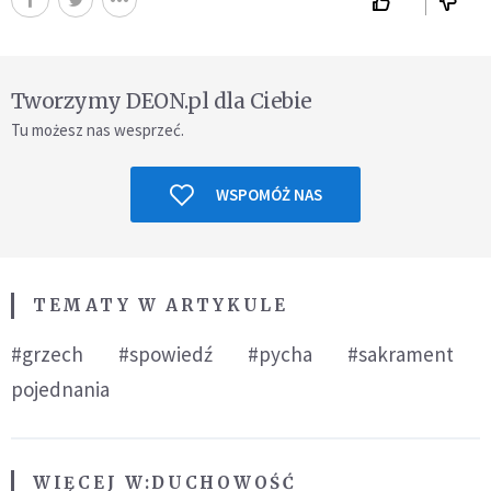
Tworzymy DEON.pl dla Ciebie
Tu możesz nas wesprzeć.
WSPOMÓŻ NAS
TEMATY W ARTYKULE
#grzech
#spowiedź
#pycha
#sakrament
pojednania
WIĘCEJ W:
DUCHOWOŚĆ