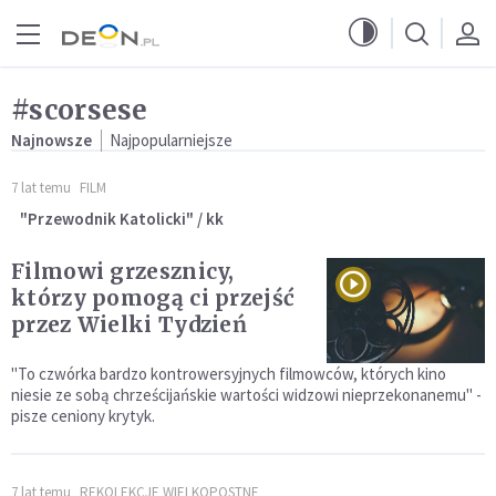
Przejdź do menu głównego
Przejdź do treści
#scorsese
Najnowsze
Najpopularniejsze
7 lat temu
FILM
"Przewodnik Katolicki" / kk
Filmowi grzesznicy,
którzy pomogą ci przejść
przez Wielki Tydzień
"To czwórka bardzo kontrowersyjnych filmowców, których kino
niesie ze sobą chrześcijańskie wartości widzowi nieprzekonanemu" -
pisze ceniony krytyk.
7 lat temu
REKOLEKCJE WIELKOPOSTNE