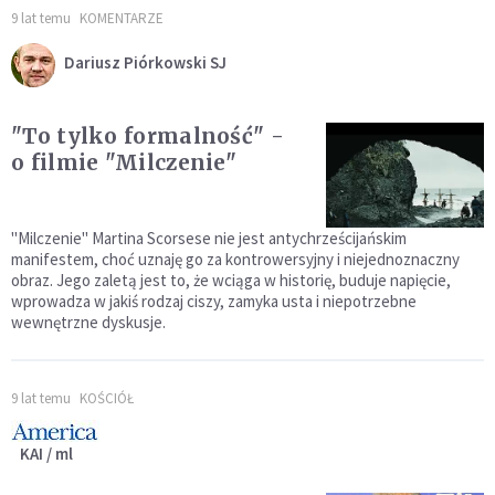
9 lat temu
KOMENTARZE
Dariusz Piórkowski SJ
"To tylko formalność" -
o filmie "Milczenie"
"Milczenie" Martina Scorsese nie jest antychrześcijańskim
manifestem, choć uznaję go za kontrowersyjny i niejednoznaczny
obraz. Jego zaletą jest to, że wciąga w historię, buduje napięcie,
wprowadza w jakiś rodzaj ciszy, zamyka usta i niepotrzebne
wewnętrzne dyskusje.
9 lat temu
KOŚCIÓŁ
KAI / ml