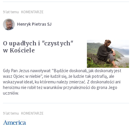
9 lat temu
KOMENTARZE
Henryk Pietras SJ
O upadłych i "czystych"
w Kościele
Gdy Pan Jezus nawoływał: "Bądźcie doskonali, jak doskonały jest
wasz Ojciec w niebie", nie łudził się, że ludzie tak potrafią, ale
wskazywał ideał, ku któremu należy zmierzać. Z doskonałości ani
heroizmu nie robił też warunków przynależności do grona Jego
uczniów.
9 lat temu
KOMENTARZE