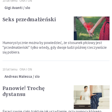
10 lat temu
ONA I ON
Gigi Avanti / slo
Seks przedmałżeński
Humorystycznie można by powiedzieć, że stosunek płciowy jest
"przedmałżeński" tylko wtedy, gdy dwoje ludzi później rzeczywiście
się pobiera.
10 lat temu
ONA I ON
Andreas Malessa / slo
Panowie! Trochę
dystansu
Faceci swoje ciało traktuje jak urządzenie, przy pomocy którego