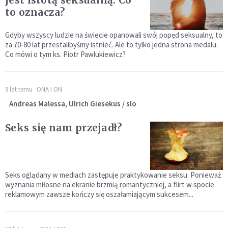
jest istotą seksualną. Co
to oznacza?
Gdyby wszyscy ludzie na świecie opanowali swój popęd seksualny, to
za 70-80 lat przestalibyśmy istnieć. Ale to tylko jedna strona medalu.
Co mówi o tym ks. Piotr Pawlukiewicz?
9 lat temu
ONA I ON
Andreas Malessa, Ulrich Giesekus / slo
Seks się nam przejadł?
Seks oglądany w mediach zastępuje praktykowanie seksu. Ponieważ
wyznania miłosne na ekranie brzmią romantyczniej, a flirt w spocie
reklamowym zawsze kończy się oszałamiającym sukcesem...