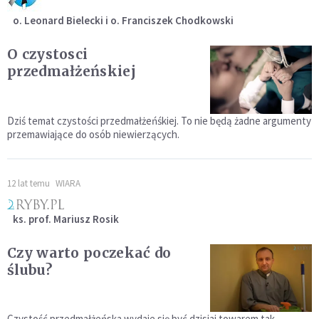
o. Leonard Bielecki i o. Franciszek Chodkowski
O czystosci
przedmałżeńskiej
Dziś temat czystości przedmałżeńśkiej. To nie będą żadne argumenty
przemawiające do osób niewierzących.
12 lat temu
WIARA
ks. prof. Mariusz Rosik
Czy warto poczekać do
ślubu?
Czystość przedmałżeńska wydaje się być dzisiaj towarem tak