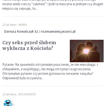
można wiele rzeczy "załatwić". I jeśli ta maszyna w jednym czy drugim
miejscu się zepsuje, to...
12 lat temu
WIARA
Dariusz Kowalczyk SJ / rozmawiamy.jezuici.pl
Czy seks przed ślubem
wyklucza z Kościoła?
Pytanie: Na spowiedzi otrzymałam pouczenie, że nie mieszkając z
chłopakiem, a współżyjąc, nie mogę otrzymać rozgrzeszenia.
Otrzymałam pytanie czy jestem gotowa na zerwanie związku?
Odpowiedź była oczywista...
12 lat temu
DUCHOWOŚĆ