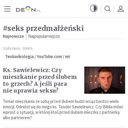
Przejdź do menu głównego
Przejdź do treści
#seks przedmałżeński
Najnowsze
Najpopularniejsze
3 lata temu
WIARA
Teobańkologia / YouTube.com / mł
Ks. Sawielewicz: Czy
mieszkanie przed ślubem
to grzech? A jeśli para
nie uprawia seksu?
Temat mieszkania ze sobą przed ślubem budzi wciąż bardzo wiele
emocji. Odniósł się do niego ks. Teodor Sawielewicz. Czy Biblia mówi
wprost o sytuacji, w której ktoś przed ślubem mieszka z partnerką
albo partnerem?