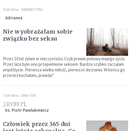
5 lat temu
ŚWIADECTWA
Adrianna
Nie wyobrażałam sobie
związku bez seksu
Przez 10 lat żyłam w nieczystości. Czyli prawie połowę mojego życia.
Przez lata było ono przepełnione seksem. Bardzo szybko zaczęłam
współżycie. Pierwsza wielka miłość, pierwsze doznania. W końcu go
przecież kochałam, prawda?
7 lat temu
ONA I ON
ks. Piotr Pawlukiewicz
Człowiek przez 365 dni