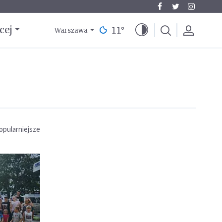
11
°
cej
Warszawa
opularniejsze