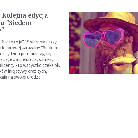
e kolejna edycja
lu "Siedem
w"
Dlaczego ja" 19 sierpnia ruszy
a kolorowej karawany "Siedem
zez tydzień przemierzającej
acja, ewangelizacja, sztuka,
akcenty - to wszystko czeka ok.
ków inicjatywy oraz tych,
kają na swojej drodze.