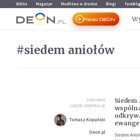
Przejdź do menu głównego
Przejdź do treści
Biblia
Magazyn
Modlitwa w drodze
Blogi
faceBó
Wy
Radio DEON
#siedem aniołów
Siedem 
3 lata temu
LUDZIE I INSPIRACJE
wspóln
odkrywa
Tomasz Kopański
ewangel
Deon.pl
Siedem Anioł