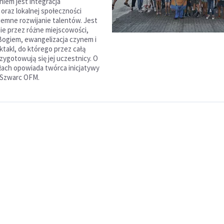
niem jest integracja
oraz lokalnej społeczności
emne rozwijanie talentów. Jest
e przez różne miejscowości,
Bogiem, ewangelizacja czynem i
ktakl, do którego przez całą
ygotowują się jej uczestnicy. O
łach opowiada twórca inicjatywy
 Szwarc OFM.