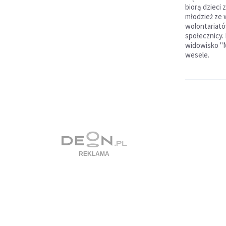
biorą dzieci 
młodzież ze w
wolontariató
społecznicy.
widowisko "M
wesele.