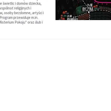
ze świetlic i domów dziecka,
spólnot religijnych i
w, osoby bezdomne, artyści i
 Program przewiduje m.in.
isterium Pokoju" oraz ślub i