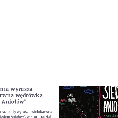
pnia wyrusza
arwna wędrówka
 Aniołów"
po raz piąty wyrusza wielobarwna
edem Aniołów", w której udział