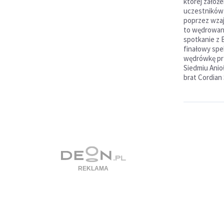
której założe
uczestników 
poprzez wzaj
to wędrowani
spotkanie z 
finałowy spe
wędrówkę prz
Siedmiu Anio
brat Cordian