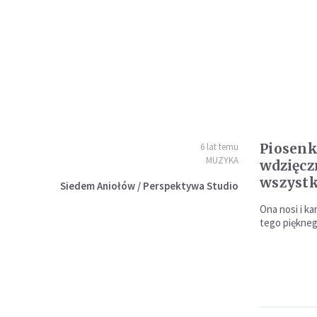
Piosenk
6 lat temu
MUZYKA
wdzięcz
wszystk
Siedem Aniołów / Perspektywa Studio
Ona nosi i ka
tego piękne