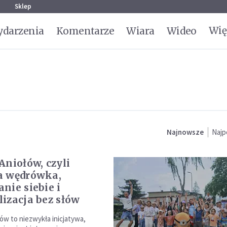
g
Sklep
Wię
darzenia
Komentarze
Wiara
Wideo
Najnowsze
Najp
Aniołów, czyli
a wędrówka,
nie siebie i
izacja bez słów
ów to niezwykła inicjatywa,