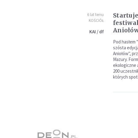
Startuj
6 lat temu
KOŚCIÓŁ
festiwa
Aniołó
KAI / df
Pod hasłem "
szósta edycj
Aniołów", pr
Mazury. Form
ekologiczne 
200 uczestni
których spot