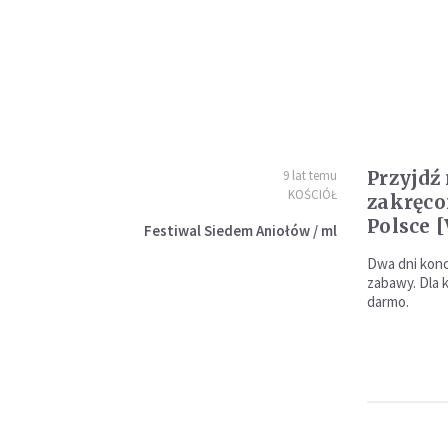
Przyjdź
9 lat temu
KOŚCIÓŁ
zakręco
Polsce 
Festiwal Siedem Aniołów / ml
Dwa dni konc
zabawy. Dla k
darmo.