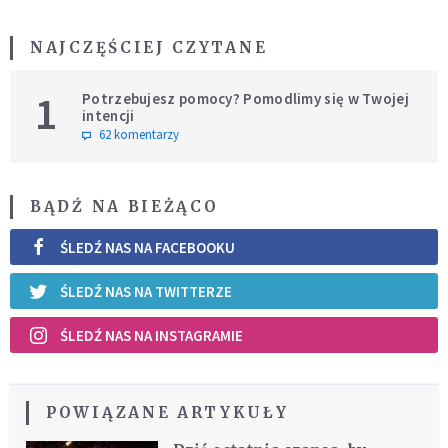
NAJCZĘŚCIEJ CZYTANE
1
Potrzebujesz pomocy? Pomodlimy się w Twojej
intencji
62 komentarzy
BĄDŹ NA BIEŻĄCO
ŚLEDŹ NAS NA FACEBOOKU
ŚLEDŹ NAS NA TWITTERZE
ŚLEDŹ NAS NA INSTAGRAMIE
POWIĄZANE ARTYKUŁY