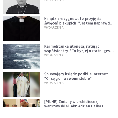
Ksiądz zrezygnował z przyjęcia
święceń biskupich. "Jestem naprawdę
niegodny"
WYDARZENIA
Karmelitanka utonęła, ratując
współsiostry. "To był jej ostatni gest
miłości"
WYDARZENIA
Śpiewający ksiądz podbija internet.
"Chcę go na swoim ślubie"
WYDARZENIA
[PILNE] Zmiany w archidiecezji
warszawskiej. Abp Adrian Galbas
wręczył dekrety nowym proboszczom
KOŚCIÓŁ