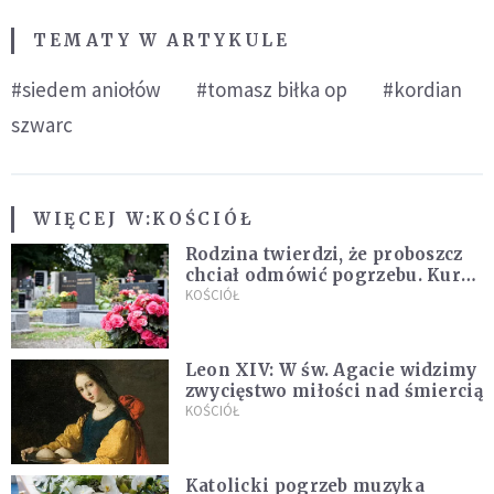
TEMATY W ARTYKULE
#siedem aniołów
#tomasz biłka op
#kordian
szwarc
WIĘCEJ W:
KOŚCIÓŁ
Rodzina twierdzi, że proboszcz
chciał odmówić pogrzebu. Kuria
zapowiada wyjaśnienia
KOŚCIÓŁ
Leon XIV: W św. Agacie widzimy
zwycięstwo miłości nad śmiercią
KOŚCIÓŁ
Katolicki pogrzeb muzyka