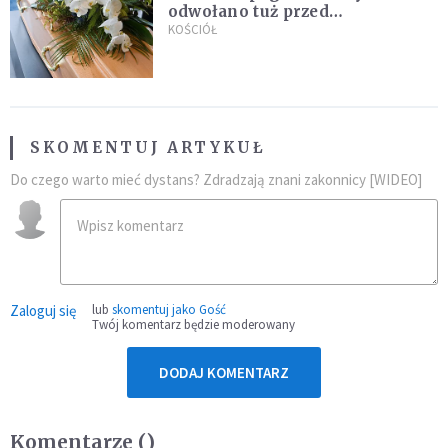
odwołano tuż przed
uroczystością. Powodem była
KOŚCIÓŁ
przynależność do masonerii
SKOMENTUJ ARTYKUŁ
Do czego warto mieć dystans? Zdradzają znani zakonnicy [WIDEO]
Zaloguj się
lub
skomentuj jako Gość
Twój komentarz będzie moderowany
DODAJ KOMENTARZ
Komentarze (
)