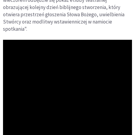
obrazującej kolejny dzień biblijnego stworzenia, który
otwiera przestrzeń głoszenia Słowa Bożego, uwielbienia
Stwórcy oraz modlitwy wstawienniczej w namiocie
spotkania".