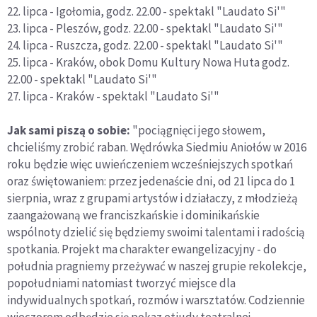
22. lipca - Igołomia, godz. 22.00 - spektakl "Laudato Si'"
23. lipca - Pleszów, godz. 22.00 - spektakl "Laudato Si'"
24. lipca - Ruszcza, godz. 22.00 - spektakl "Laudato Si'"
25. lipca - Kraków, obok Domu Kultury Nowa Huta godz.
22.00 - spektakl "Laudato Si'"
27. lipca - Kraków - spektakl "Laudato Si'"
Jak sami piszą o sobie:
"pociągnięci jego słowem,
chcieliśmy zrobić raban. Wędrówka Siedmiu Aniołów w 2016
roku będzie więc uwieńczeniem wcześniejszych spotkań
oraz świętowaniem: przez jedenaście dni, od 21 lipca do 1
sierpnia, wraz z grupami artystów i działaczy, z młodzieżą
zaangażowaną we franciszkańskie i dominikańskie
wspólnoty dzielić się będziemy swoimi talentami i radością
spotkania. Projekt ma charakter ewangelizacyjny - do
południa pragniemy przeżywać w naszej grupie rekolekcje,
popołudniami natomiast tworzyć miejsce dla
indywidualnych spotkań, rozmów i warsztatów. Codziennie
wieczorem odbędzie się pokaz etiudy teatralnej