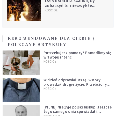
Dziś ostatnia szansa, by
zobaczyć to niezwykłe
wydarzenie
KOŚCIÓŁ
REKOMENDOWANE DLA CIEBIE /
POLECANE ARTYKUŁY
Potrzebujesz pomocy? Pomodlimy się
w Twojej intencji
KOŚCIÓŁ
W dzień odprawiał Mszę, w nocy
prowadził drugie życie. Przełożony
kazał mu opuścić zakon
KOŚCIÓŁ
[PILNE] Nie żyje polski biskup. Jeszcze
tego samego dnia spowiadał i
sprawował Mszę świętą
WYDARZENIA