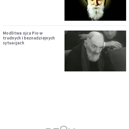
Modlitwa ojca Pio w
trudnych i beznadziejnych
sytuacjach