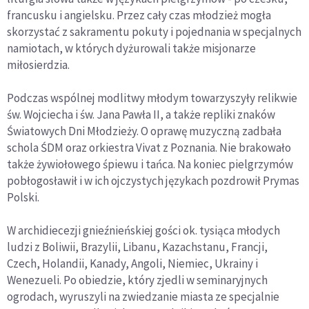
francusku i angielsku. Przez cały czas młodzież mogła
skorzystać z sakramentu pokuty i pojednania w specjalnych
namiotach, w których dyżurowali także misjonarze
miłosierdzia.
Podczas wspólnej modlitwy młodym towarzyszyły relikwie
św. Wojciecha i św. Jana Pawła II, a także repliki znaków
Światowych Dni Młodzieży. O oprawę muzyczną zadbała
schola ŚDM oraz orkiestra Vivat z Poznania. Nie brakowało
także żywiołowego śpiewu i tańca. Na koniec pielgrzymów
pobłogosławił i w ich ojczystych językach pozdrowił Prymas
Polski.
W archidiecezji gnieźnieńskiej gości ok. tysiąca młodych
ludzi z Boliwii, Brazylii, Libanu, Kazachstanu, Francji,
Czech, Holandii, Kanady, Angoli, Niemiec, Ukrainy i
Wenezueli. Po obiedzie, który zjedli w seminaryjnych
ogrodach, wyruszyli na zwiedzanie miasta ze specjalnie