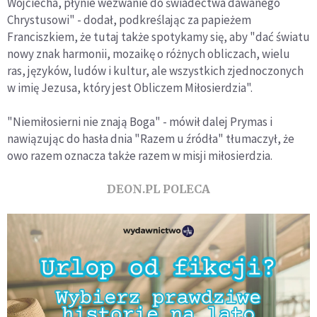
Wojciecha, płynie wezwanie do świadectwa dawanego
Chrystusowi" - dodał, podkreślając za papieżem
Franciszkiem, że tutaj także spotykamy się, aby "dać światu
nowy znak harmonii, mozaikę o różnych obliczach, wielu
ras, języków, ludów i kultur, ale wszystkich zjednoczonych
w imię Jezusa, który jest Obliczem Miłosierdzia".
"Niemiłosierni nie znają Boga" - mówił dalej Prymas i
nawiązując do hasła dnia "Razem u źródła" tłumaczył, że
owo razem oznacza także razem w misji miłosierdzia.
DEON.PL POLECA