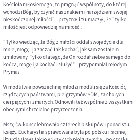
Kościoła miłosiernego, to pragnąć wspólnoty, do której
wchodzi Bóg, by czynić nas znakiem i narzędziem swojej
nieskończonej miłości" - przyznał i tłumaczył, że "tylko
miłość jest odpowiedzią na miłość".
"Tylko wiedząc, że Bóg z miłości oddał swoje życie dla
mnie, mogę i ja zacząć tak kochać, jak sam zostałem
umiłowany. Tylko dlatego, że On rozdał siebie samego do
końca, mogę i ja kochać i służyć" - przypomniał młodym
Prymas.
W modlitwie powszechnej młodzi modlili się za Kościół,
rządzących państwami, pielgrzymów ŚDM, za chorych,
cierpiących i zmarłych. Odnowili też wspólnie z wszystkimi
obecnymi chrzcielne przyrzeczenia.
Mszę św. koncelebrowało czterech biskupów i ponad stu
księży. Eucharystia sprawowana była po polsku i łacinie,
liturgia słowa także w językach pielgrzymów - po czesku,