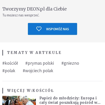
Tworzymy DEON.pl dla Ciebie
Tu możesz nas wesprzeć.
WSPOMÓŻ NAS
TEMATY W ARTYKULE
#kościół
#prymas polski
#gniezno
#polak
#wojciech polak
WIĘCEJ W:
KOŚCIÓŁ
Papież do młodzieży: Europa i
cały świat poszukują pośród was