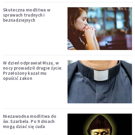
Skuteczna modlitwa w
sprawach trudnych i
beznadziejnych
W dzień odprawiał Mszę, w
nocy prowadził drugie życie.
Przełożony kazał mu
opuścić zakon
Niezawodna modlitwa do
św. Szarbela. Po 9 dniach
mogą dziać się cuda