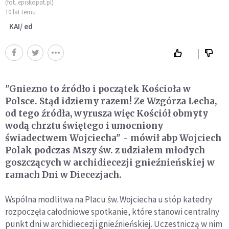
(fot. episkopat.pl)
10 lat temu
KAI/ ed
"Gniezno to źródło i początek Kościoła w
Polsce. Stąd idziemy razem! Ze Wzgórza Lecha,
od tego źródła, wyrusza więc Kościół obmyty
wodą chrztu świętego i umocniony
świadectwem Wojciecha" - mówił abp Wojciech
Polak podczas Mszy św. z udziałem młodych
goszczących w archidiecezji gnieźnieńskiej w
ramach Dni w Diecezjach.
Wspólna modlitwa na Placu św. Wojciecha u stóp katedry
rozpoczęła całodniowe spotkanie, które stanowi centralny
punkt dni w archidiecezji gnieźnieńskiej. Uczestniczą w nim