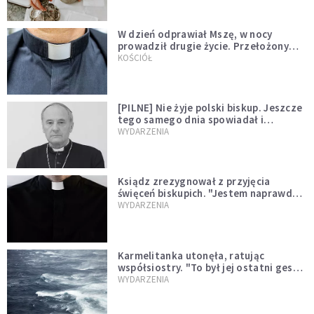
W dzień odprawiał Mszę, w nocy
prowadził drugie życie. Przełożony
kazał mu opuścić zakon
KOŚCIÓŁ
[PILNE] Nie żyje polski biskup. Jeszcze
tego samego dnia spowiadał i
sprawował Mszę świętą
WYDARZENIA
Ksiądz zrezygnował z przyjęcia
święceń biskupich. "Jestem naprawdę
niegodny"
WYDARZENIA
Karmelitanka utonęła, ratując
współsiostry. "To był jej ostatni gest
miłości"
WYDARZENIA