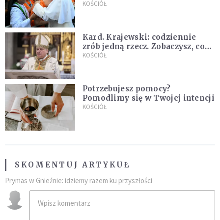
nowych świętych
KOŚCIÓŁ
Kard. Krajewski: codziennie
zrób jedną rzecz. Zobaczysz, co
stanie się z twoim życiem
KOŚCIÓŁ
Potrzebujesz pomocy?
Pomodlimy się w Twojej intencji
KOŚCIÓŁ
SKOMENTUJ ARTYKUŁ
Prymas w Gnieźnie: idziemy razem ku przyszłości