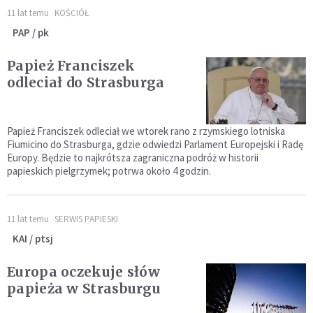
11 lat temu
KOŚCIÓŁ
PAP / pk
Papież Franciszek
odleciał do Strasburga
Papież Franciszek odleciał we wtorek rano z rzymskiego lotniska
Fiumicino do Strasburga, gdzie odwiedzi Parlament Europejski i Radę
Europy. Będzie to najkrótsza zagraniczna podróż w historii
papieskich pielgrzymek; potrwa około 4 godzin.
11 lat temu
SERWIS PAPIESKI
KAI / ptsj
Europa oczekuje słów
papieża w Strasburgu