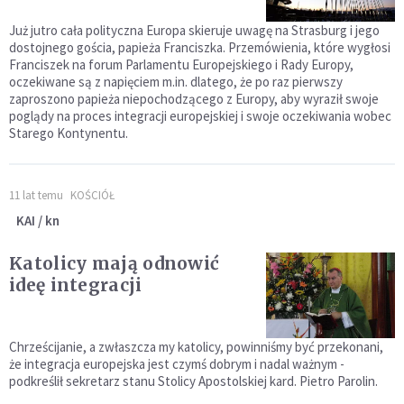
Już jutro cała polityczna Europa skieruje uwagę na Strasburg i jego
dostojnego gościa, papieża Franciszka. Przemówienia, które wygłosi
Franciszek na forum Parlamentu Europejskiego i Rady Europy,
oczekiwane są z napięciem m.in. dlatego, że po raz pierwszy
zaproszono papieża niepochodzącego z Europy, aby wyraził swoje
poglądy na proces integracji europejskiej i swoje oczekiwania wobec
Starego Kontynentu.
11 lat temu
KOŚCIÓŁ
KAI / kn
Katolicy mają odnowić
ideę integracji
Chrześcijanie, a zwłaszcza my katolicy, powinniśmy być przekonani,
że integracja europejska jest czymś dobrym i nadal ważnym -
podkreślił sekretarz stanu Stolicy Apostolskiej kard. Pietro Parolin.