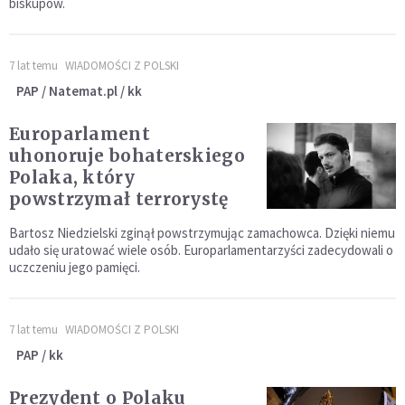
biskupów.
7 lat temu
WIADOMOŚCI Z POLSKI
PAP / Natemat.pl / kk
Europarlament
uhonoruje bohaterskiego
Polaka, który
powstrzymał terrorystę
Bartosz Niedzielski zginął powstrzymując zamachowca. Dzięki niemu
udało się uratować wiele osób. Europarlamentarzyści zadecydowali o
uczczeniu jego pamięci.
7 lat temu
WIADOMOŚCI Z POLSKI
PAP / kk
Prezydent o Polaku