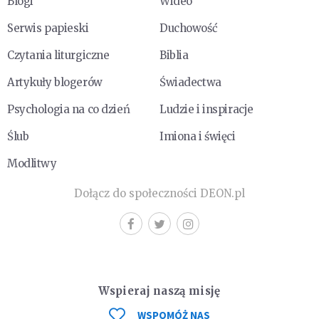
Blogi
Wideo
Serwis papieski
Duchowość
Czytania liturgiczne
Biblia
Artykuły blogerów
Świadectwa
Psychologia na co dzień
Ludzie i inspiracje
Ślub
Imiona i święci
Modlitwy
Dołącz do społeczności DEON.pl
Wspieraj naszą misję
WSPOMÓŻ NAS