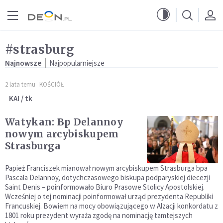
Przejdź do menu głównego
Przejdź do treści
#strasburg
Najnowsze
Najpopularniejsze
2 lata temu
KOŚCIÓŁ
KAI / tk
Watykan: Bp Delannoy
nowym arcybiskupem
Strasburga
Papież Franciszek mianował nowym arcybiskupem Strasburga bpa
Pascala Delannoy, dotychczasowego biskupa podparyskiej diecezji
Saint Denis – poinformowało Biuro Prasowe Stolicy Apostolskiej.
Wcześniej o tej nominacji poinformował urząd prezydenta Republiki
Francuskiej. Bowiem na mocy obowiązującego w Alzacji konkordatu z
1801 roku prezydent wyraża zgodę na nominację tamtejszych