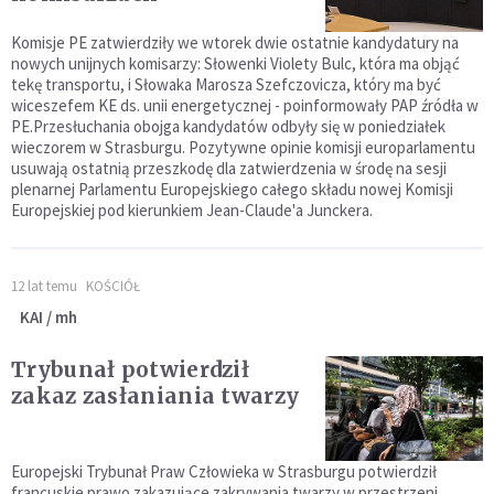
Komisje PE zatwierdziły we wtorek dwie ostatnie kandydatury na
nowych unijnych komisarzy: Słowenki Violety Bulc, która ma objąć
tekę transportu, i Słowaka Marosza Szefczovicza, który ma być
wiceszefem KE ds. unii energetycznej - poinformowały PAP źródła w
PE.Przesłuchania obojga kandydatów odbyły się w poniedziałek
wieczorem w Strasburgu. Pozytywne opinie komisji europarlamentu
usuwają ostatnią przeszkodę dla zatwierdzenia w środę na sesji
plenarnej Parlamentu Europejskiego całego składu nowej Komisji
Europejskiej pod kierunkiem Jean-Claude'a Junckera.
12 lat temu
KOŚCIÓŁ
KAI / mh
Trybunał potwierdził
zakaz zasłaniania twarzy
Europejski Trybunał Praw Człowieka w Strasburgu potwierdził
francuskie prawo zakazujące zakrywania twarzy w przestrzeni