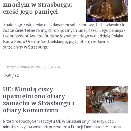
zmarłym w Strasburgu:
cześć Jego pamięci
Znałem go z widzenia; nie zdawałem sobie sprawy, że to właśnie On
został śmiertelnie ranny, chroniąc innych ludzi; cześć Jego pamięci -
tak prezydent Andrzej Duda pożegnał zmarłego w niedzielę Polaka
Barta Pedro Orenta-Niedzielskiego, piątą ofiarę niedawnej
strzelaniny w Strasburgu.
7 lat temu
WIADOMOŚCI ZE ŚWIATA
KAI / sz
UE: Minutą ciszy
upamiętniono ofiary
zamachu w Strasburgu i
ofiary komunizmu
Przed rozpoczęciem szczytu UE w Brukseli unijni liderzy uczcili
minutą ciszy: na wniosek prezydenta Francji Emmanuela Macrona -