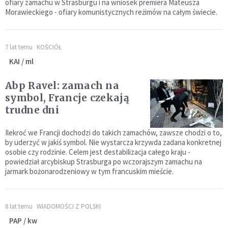
ofiary zamachu w Strasburgu i na wniosek premiera Mateusza
Morawieckiego - ofiary komunistycznych reżimów na całym świecie.
7 lat temu
KOŚCIÓŁ
KAI / ml
Abp Ravel: zamach na
symbol, Francje czekają
trudne dni
Ilekroć we Francji dochodzi do takich zamachów, zawsze chodzi o to,
by uderzyć w jakiś symbol. Nie wystarcza krzywda zadana konkretnej
osobie czy rodzinie. Celem jest destabilizacja całego kraju -
powiedział arcybiskup Strasburga po wczorajszym zamachu na
jarmark bożonarodzeniowy w tym francuskim mieście.
8 lat temu
WIADOMOŚCI Z POLSKI
PAP / kw