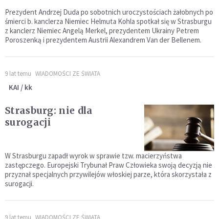
Prezydent Andrzej Duda po sobotnich uroczystościach żałobnych po
śmierci b. kanclerza Niemiec Helmuta Kohla spotkał się w Strasburgu
z kanclerz Niemiec Angelą Merkel, prezydentem Ukrainy Petrem
Poroszenką i prezydentem Austrii Alexandrem Van der Bellenem.
9 lat temu
WIADOMOŚCI ZE ŚWIATA
KAI / kk
Strasburg: nie dla
surogacji
W Strasburgu zapadł wyrok w sprawie tzw. macierzyństwa
zastępczego. Europejski Trybunał Praw Człowieka swoją decyzją nie
przyznał specjalnych przywilejów włoskiej parze, która skorzystała z
surogacji.
9 lat temu
WIADOMOŚCI ZE ŚWIATA