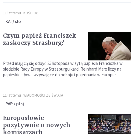
11 lat temu
KOŚCIÓŁ
KAI / slo
Czym papież Franciszek
zaskoczy Strasburg?
Przed mającą się odbyć 25 listopada wizytą papieża Franciszka w
siedzibie Rady Europy w Strasburgu kard. Reinhard Marx liczy na
papieskie słowa wzywające do pokoju i pojednania w Europie.
11 lat temu
WIADOMOŚCI ZE ŚWIATA
PAP / ptsj
Europosłowie
pozytywnie o nowych
komisarzach