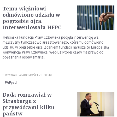
Temu więźniowi
odmówiono udziału w
pogrzebie ojca.
Interweniowała HFPC
Helsińska Fundacja Praw Człowieka podjęła interwencję ws.
mężczyzny tymczasowo aresztowanego, któremu odmówiono
udziału w pogrzebie ojca. Zdaniem fundacji narusza to Europejską
Konwencją Praw Człowieka, według której każdy ma prawo do
pożegnania osoby zmarłej.
9 lat temu
WIADOMOŚCI Z POLSKI
PAP/ed
Duda rozmawiał w
Strasburgu z
przywódcami kilku
państw