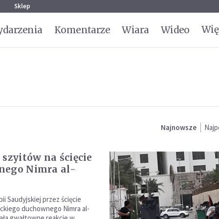
g
Sklep
Wię
darzenia
Komentarze
Wiara
Wideo
Najnowsze
Najp
 szyitów na ścięcie
nego Nimra al-
ii Saudyjskiej przez ścięcie
ickiego duchownego Nimra al-
ała gwałtowne reakcje w