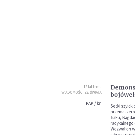
Demonst
12 lat temu
WIADOMOŚCI ZE ŚWIATA
bojówek
PAP / kn
Setki szyick
przemaszerow
Iraku, Bagda
radykalnego
Wezwał on w
siły na tereni