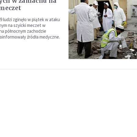
tych w zamachu na
 meczet
9 ludzi zginęło w piątek w ataku
nym na szyicki meczet w
na północnym zachodzie
poinformowały źródła medyczne.