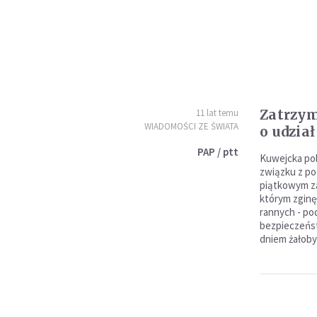
Zatrzy
11 lat temu
WIADOMOŚCI ZE ŚWIATA
o udzia
PAP / ptt
Kuwejcka pol
związku z po
piątkowym z
którym zginę
rannych - po
bezpieczeńst
dniem żałoby