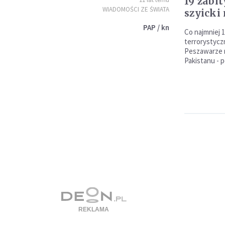
19 zabi
WIADOMOŚCI ZE ŚWIATA
szyicki
PAP / kn
Co najmniej 1
terrorystycz
Peszawarze 
Pakistanu - 