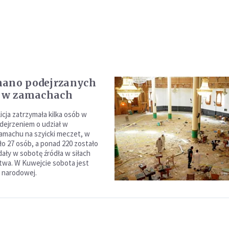
mano podejrzanych
ł w zamachach
icja zatrzymała kilka osób w
dejrzeniem o udział w
amachu na szyicki meczet, w
ło 27 osób, a ponad 220 zostało
dały w sobotę źródła w siłach
wa. W Kuwejcie sobota jest
 narodowej.