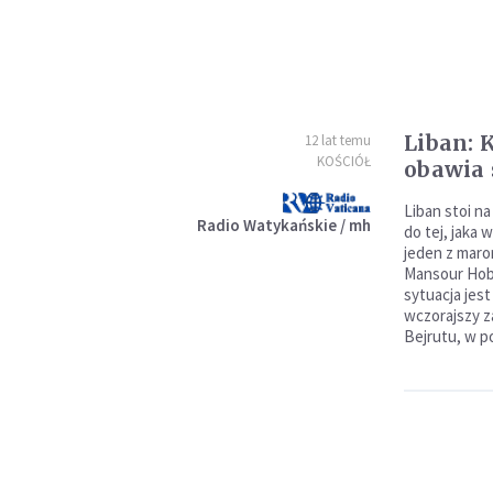
Liban: 
12 lat temu
KOŚCIÓŁ
obawia 
Liban stoi na
Radio Watykańskie / mh
do tej, jaka 
jeden z maro
Mansour Hobe
sytuacja jes
wczorajszy z
Bejrutu, w po