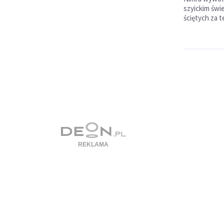
szyickim świ
ściętych za t