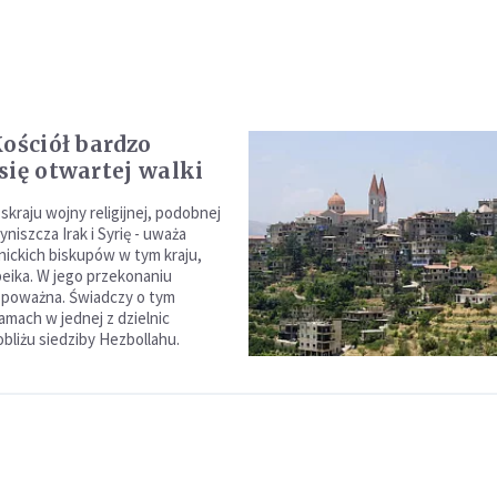
Kościół bardzo
się otwartej walki
 skraju wojny religijnej, podobnej
wyniszcza Irak i Syrię - uważa
nickich biskupów w tym kraju,
ika. W jego przekonaniu
t poważna. Świadczy o tym
amach w jednej z dzielnic
bliżu siedziby Hezbollahu.