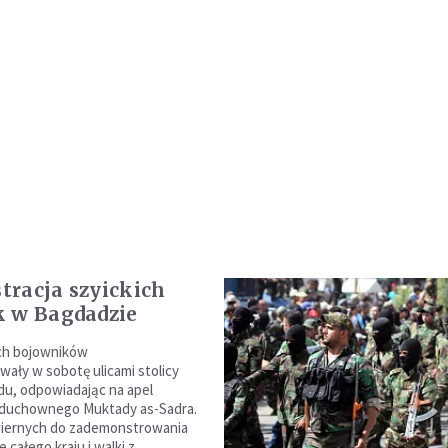
racja szyickich
 w Bagdadzie
ich bojowników
ały w sobotę ulicami stolicy
du, odpowiadając na apel
 duchownego Muktady as-Sadra.
iernych do zademonstrowania
e całego kraju i walki z