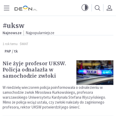
Przejdź do menu głównego
Przejdź do treści
#uksw
Najnowsze
Najpopularniejsze
1 rok temu
ŚWIAT
PAP / tk
Nie żyje profesor UKSW.
Policja odnalazła w
samochodzie zwłoki
W niedzielę wieczorem policja poinformowała o odnalezieniu w
samochodzie zwłok Mirosława Kurkowskiego, profesora
warszawskiego Uniwersytetu Kardynała Stefana Wyszyńskiego.
Mimo że policja wciąż ustala, czy zwłoki należały do zaginionego
profesora, rektor UKSW potwierdził jego śmierć.