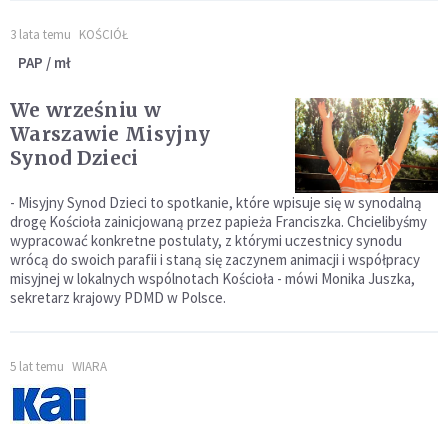
3 lata temu
KOŚCIÓŁ
PAP / mł
We wrześniu w
Warszawie Misyjny
Synod Dzieci
- Misyjny Synod Dzieci to spotkanie, które wpisuje się w synodalną
drogę Kościoła zainicjowaną przez papieża Franciszka. Chcielibyśmy
wypracować konkretne postulaty, z którymi uczestnicy synodu
wrócą do swoich parafii i staną się zaczynem animacji i współpracy
misyjnej w lokalnych wspólnotach Kościoła - mówi Monika Juszka,
sekretarz krajowy PDMD w Polsce.
5 lat temu
WIARA