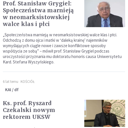
Prof. Stanisław Grygiel:
Społeczeństwa marnieją
w neomarksistowskiej
walce klas i płci
„Społeczeństwa marnieją w neomarksistowskiej walce klas i płci.
Odchodzą z domu ojca i matki w ‘daleką krainę’ najemników
wymyślających ciągle nowe i zawsze konfliktowe sposoby
współżycia ze sobą” – mówił prof. Stanisław Grygiel podczas
uroczystości przyznania mu doktoratu honoris causa Uniwersytetu
Kard. Stefana Wyszyńskiego.
6 lat temu
KOŚCIÓŁ
KAI / df
Ks. prof. Ryszard
Czekalski nowym
rektorem UKSW