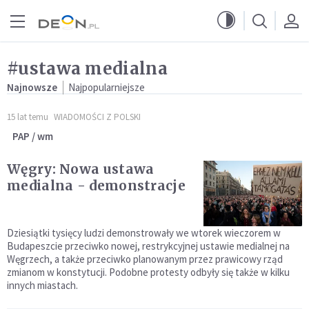
Przejdź do menu głównego
Przejdź do treści
#ustawa medialna
Najnowsze
Najpopularniejsze
15 lat temu
WIADOMOŚCI Z POLSKI
PAP / wm
Węgry: Nowa ustawa
medialna - demonstracje
Dziesiątki tysięcy ludzi demonstrowały we wtorek wieczorem w
Budapeszcie przeciwko nowej, restrykcyjnej ustawie medialnej na
Węgrzech, a także przeciwko planowanym przez prawicowy rząd
zmianom w konstytucji. Podobne protesty odbyły się także w kilku
innych miastach.