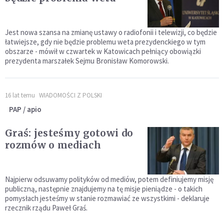
Jest nowa szansa na zmianę ustawy o radiofonii i telewizji, co będzie
łatwiejsze, gdy nie będzie problemu weta prezydenckiego w tym
obszarze - mówił w czwartek w Katowicach pełniący obowiązki
prezydenta marszałek Sejmu Bronisław Komorowski.
16 lat temu
WIADOMOŚCI Z POLSKI
PAP / apio
Graś: jesteśmy gotowi do
rozmów o mediach
Najpierw odsuwamy polityków od mediów, potem definiujemy misję
publiczną, następnie znajdujemy na tę misje pieniądze - o takich
pomysłach jesteśmy w stanie rozmawiać ze wszystkimi - deklaruje
rzecznik rządu Paweł Graś.