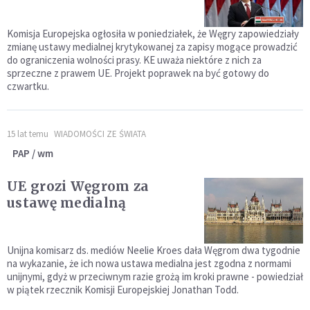
Komisja Europejska ogłosiła w poniedziałek, że Węgry zapowiedziały
zmianę ustawy medialnej krytykowanej za zapisy mogące prowadzić
do ograniczenia wolności prasy. KE uważa niektóre z nich za
sprzeczne z prawem UE. Projekt poprawek na być gotowy do
czwartku.
15 lat temu
WIADOMOŚCI ZE ŚWIATA
PAP / wm
UE grozi Węgrom za
ustawę medialną
Unijna komisarz ds. mediów Neelie Kroes dała Węgrom dwa tygodnie
na wykazanie, że ich nowa ustawa medialna jest zgodna z normami
unijnymi, gdyż w przeciwnym razie grożą im kroki prawne - powiedział
w piątek rzecznik Komisji Europejskiej Jonathan Todd.