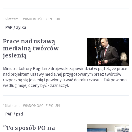
16 lat temu
WIADOMOŚCI Z POLSKI
PAP / zylka
Prace nad ustawą
medialną twórców
jesienią
Minister kultury Bogdan Zdrojewski zapowiedział w piątek, że prace
nad projektem ustawy medialnej przygotowanym przez twórców
rozpoczną się jesienią i powinny trwać do roku czasu. - Tak powinno
według mojej oceny być - zaznaczył.
16 lat temu
WIADOMOŚCI Z POLSKI
PAP / psd
"To sposób PO na