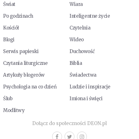
Świat
Wiara
Po godzinach
Inteligentne życie
Kościół
Czytelnia
Blogi
Wideo
Serwis papieski
Duchowość
Czytania liturgiczne
Biblia
Artykuły blogerów
Świadectwa
Psychologia na co dzień
Ludzie i inspiracje
Ślub
Imiona i święci
Modlitwy
Dołącz do społeczności DEON.pl