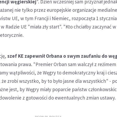
ncji węgierskiej
". Dzień wcześniej sam przyznał jednak
żanej nie tylko przez europejskie organizacje medialne,
ństw UE, w tym Francji i Niemiec, rozpoczęta 1 stycznia
w Radzie UE "miała zły start". "Kto chciałby zaczynać w 
retorycznie.
cję,
szef KE zapewnił Orbana o swym zaufaniu do węg
ktowania prawa. "Premier Orban sam walczył z reżimem
mamy wątpliwości, że Węgry to demokratyczny kraj i ciesz
 że zrobi wszystko, by to było jasne dla wszystkich" - p
żne jest, by Węgry miały poparcie państw członkowskic
adowolenie z gotowości do ewentualnych zmian ustawy.