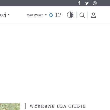
11
°
cej
Warszawa
WYBRANE DLA CIEBIE