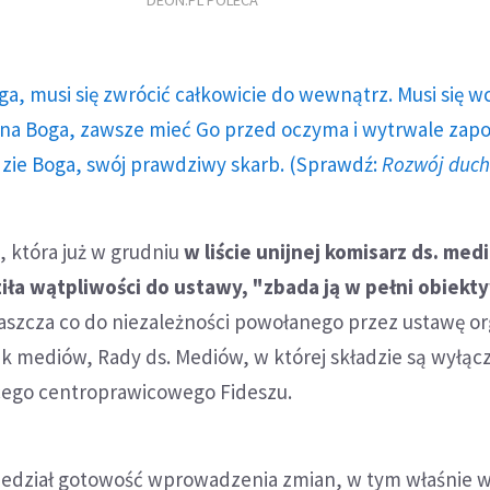
DEON.PL POLECA
ga, musi się zwrócić całkowicie do wewnątrz. Musi się w
a Boga, zawsze mieć Go przed oczyma i wytrwale zap
dzie Boga, swój prawdziwy skarb. (Sprawdź:
Rozwój duc
, która już w grudniu
w liście unijnej komisarz ds. med
iła wątpliwości do ustawy, "zbada ją w pełni obiekt
aszcza co do niezależności powołanego przez ustawę o
k mediów, Rady ds. Mediów, w której składzie są wyłąc
cego centroprawicowego Fideszu.
edział gotowość wprowadzenia zmian, w tym właśnie w