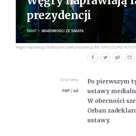
Węgry naprawiają f
prezydencji
ŚWIAT
WIADOMOŚCI ZE ŚWIATA
Węgry naprawiają fatalny początek prezydencji (fot. EPA/SZILARD KOSZT
15 lat temu
Po pierwszym t
ustawy medialne
PAP / ad
W obecności sze
Orban zadeklar
ustawy.