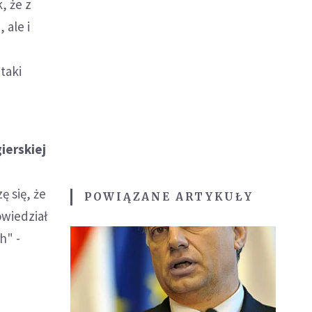
, że z
 ale i
taki
ierskiej
ę się, że
POWIĄZANE ARTYKUŁY
owiedział
h" -