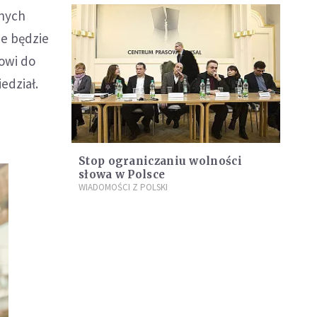
dnych
ie będzie
owi do
edział.
Stop ograniczaniu wolności
słowa w Polsce
WIADOMOŚCI Z POLSKI