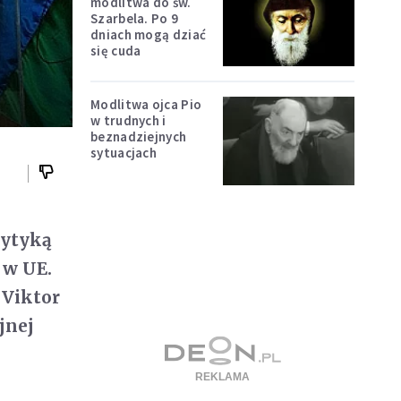
modlitwa do św.
Szarbela. Po 9
dniach mogą dziać
się cuda
Modlitwa ojca Pio
w trudnych i
beznadziejnych
sytuacjach
rytyką
 w UE.
 Viktor
jnej