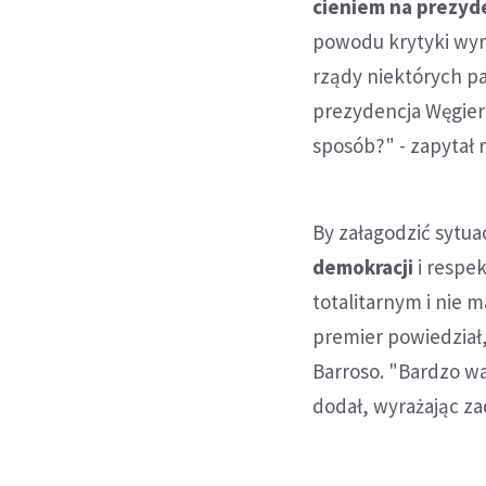
cieniem na prezyde
powodu krytyki wyra
rządy niektórych pa
prezydencja Węgier 
sposób?" - zapytał 
By załagodzić sytua
demokracji
i respe
totalitarnym i nie 
premier powiedział,
Barroso. "Bardzo wa
dodał, wyrażając z