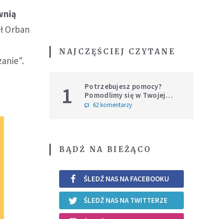
wnią
ał Orban
NAJCZĘŚCIEJ CZYTANE
anie".
Potrzebujesz pomocy?
1
Pomodlimy się w Twojej
intencji
62 komentarzy
BĄDŹ NA BIEŻĄCO
ŚLEDŹ NAS NA FACEBOOKU
ŚLEDŹ NAS NA TWITTERZE