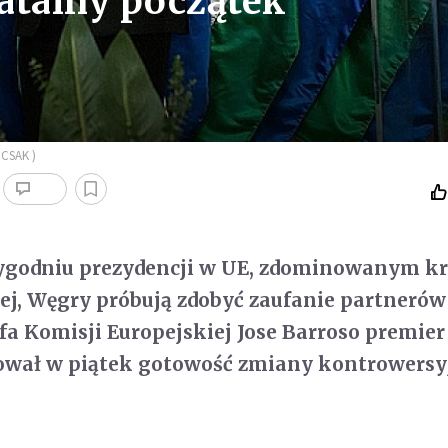
atalny początek
ICSAK )
ygodniu prezydencji w UE, zdominowanym k
j, Węgry próbują zdobyć zaufanie partnerów
fa Komisji Europejskiej Jose Barroso premier
ował w piątek gotowość zmiany kontrowersy