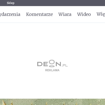
g
Sklep
Wię
darzenia
Komentarze
Wiara
Wideo