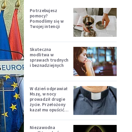
Potrzebujesz
pomocy?
Pomodlimy się w
Twojej intencji
Skuteczna
modlitwa w
sprawach trudnych
i beznadziejnych
W dzień odprawiał
Mszę, w nocy
prowadził drugie
życie. Przełożony
kazał mu opuścić
zakon
Niezawodna