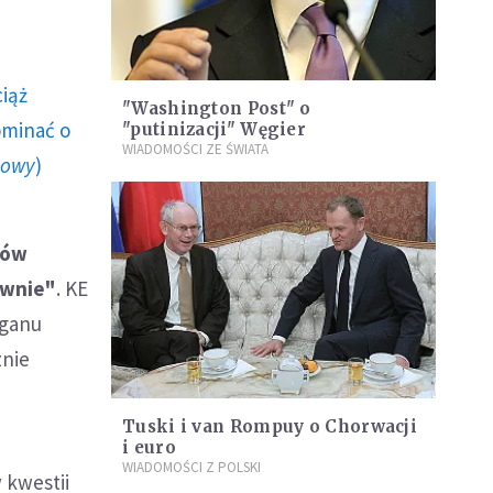
ciąż
"Washington Post" o
ominać o
"putinizacji" Węgier
WIADOMOŚCI ZE ŚWIATA
howy
)
iów
ywnie"
. KE
rganu
znie
Tuski i van Rompuy o Chorwacji
i euro
WIADOMOŚCI Z POLSKI
 kwestii