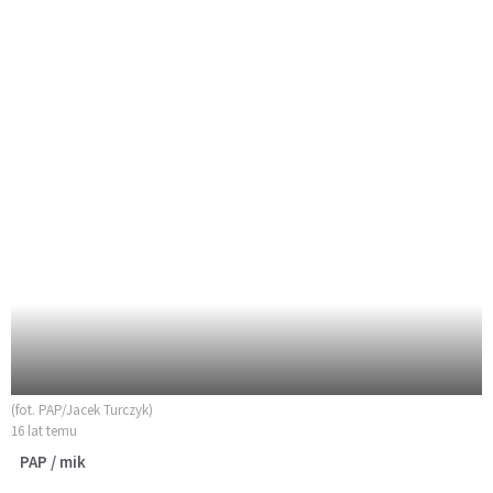
(fot. PAP/Jacek Turczyk)
16 lat temu
PAP / mik