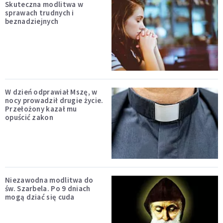
Skuteczna modlitwa w
sprawach trudnych i
beznadziejnych
W dzień odprawiał Mszę, w
nocy prowadził drugie życie.
Przełożony kazał mu
opuścić zakon
Niezawodna modlitwa do
św. Szarbela. Po 9 dniach
mogą dziać się cuda