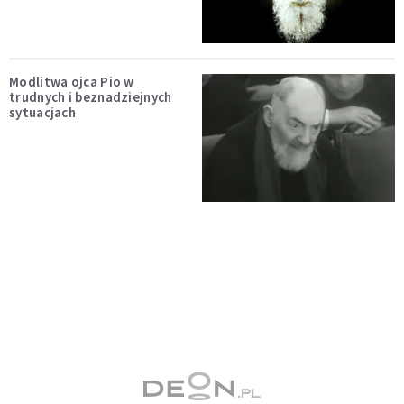
Modlitwa ojca Pio w
trudnych i beznadziejnych
sytuacjach