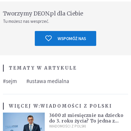
Tworzymy DEON.pl dla Ciebie
Tu możesz nas wesprzeć.
WSPOMÓŻ NAS
TEMATY W ARTYKULE
#sejm
#ustawa medialna
WIĘCEJ W:
WIADOMOŚCI Z POLSKI
3600 zł miesięcznie na dziecko
do 3. roku życia? To jedna z
propozycji programu "Rozwój
WIADOMOŚCI Z POLSKI