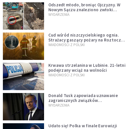
Odszedł młodo, broniąc Ojczyzny. W
Nowym Sączu znaleziono zwłoki
mężczyzny z czasów potopu
WYDARZENIA
szwedzkiego
Cud wśród niszczycielskiego ognia.
Strażacy gaszący pożary na Roztoczu
opublikowali niezwykłe zdjęcie
WIADOMOŚCI Z POLSKI
Krwawa strzelanina w Lubinie. 21-letni
podejrzany wciąż na wolności
WIADOMOŚCI Z POLSKI
Donald Tusk zapowiada uznawanie
zagranicznych związków
jednopłciowych. "Państwo oblało ten
WYDARZENIA
test"
Udało się! Polka w finale Eurowizji