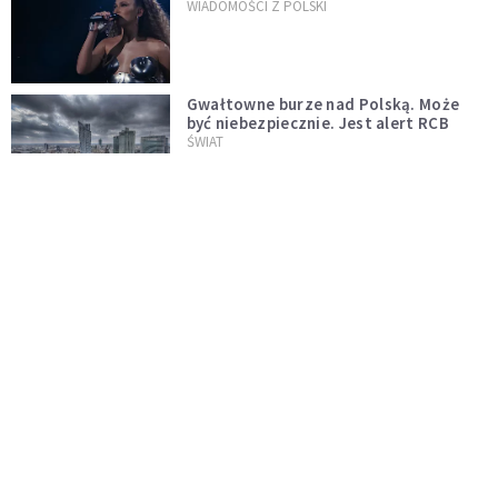
WIADOMOŚCI Z POLSKI
Gwałtowne burze nad Polską. Może
być niebezpiecznie. Jest alert RCB
ŚWIAT
Nie żyje gwiazda "Barw szczęścia".
"Mam nadzieję, że spotkała się już z
Bogiem, którego tak bardzo kochała"
WYDARZENIA