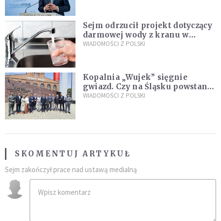
Plus"
Sejm odrzucił projekt dotyczący
darmowej wody z kranu w
restauracjach
WIADOMOŚCI Z POLSKI
Kopalnia „Wujek” sięgnie
gwiazd. Czy na Śląsku powstanie
„Dolina Krzemowa”?
WIADOMOŚCI Z POLSKI
SKOMENTUJ ARTYKUŁ
Sejm zakończył prace nad ustawą medialną