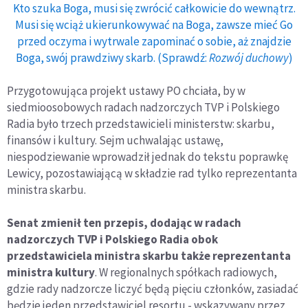
Kto szuka Boga, musi się zwrócić całkowicie do wewnątrz.
Musi się wciąż ukierunkowywać na Boga, zawsze mieć Go
przed oczyma i wytrwale zapominać o sobie, aż znajdzie
Boga, swój prawdziwy skarb. (Sprawdź:
Rozwój duchowy
)
Przygotowująca projekt ustawy PO chciała, by w
siedmioosobowych radach nadzorczych TVP i Polskiego
Radia było trzech przedstawicieli ministerstw: skarbu,
finansów i kultury. Sejm uchwalając ustawę,
niespodziewanie wprowadził jednak do tekstu poprawkę
Lewicy, pozostawiającą w składzie rad tylko reprezentanta
ministra skarbu.
Senat zmienił ten przepis, dodając w radach
nadzorczych TVP i Polskiego Radia obok
przedstawiciela ministra skarbu także reprezentanta
ministra kultury
. W regionalnych spółkach radiowych,
gdzie rady nadzorcze liczyć będą pięciu członków, zasiadać
będzie jeden przedstawiciel resortu - wskazywany przez