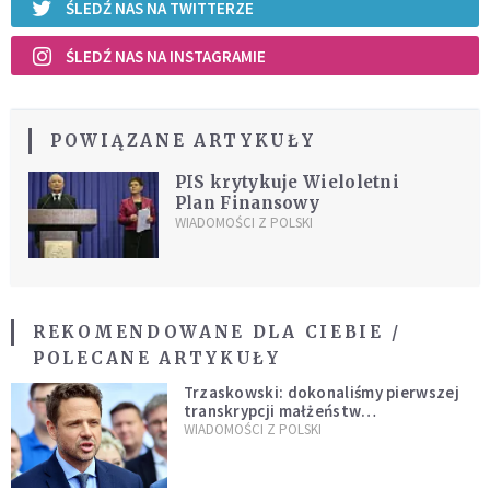
ŚLEDŹ NAS NA TWITTERZE
ŚLEDŹ NAS NA INSTAGRAMIE
POWIĄZANE ARTYKUŁY
PIS krytykuje Wieloletni
Plan Finansowy
WIADOMOŚCI Z POLSKI
REKOMENDOWANE DLA CIEBIE /
POLECANE ARTYKUŁY
Trzaskowski: dokonaliśmy pierwszej
transkrypcji małżeństw
jednopłciowych. “Tak jak
WIADOMOŚCI Z POLSKI
zapowiadałem, bez zwłoki,
natychmiast”