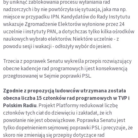
by uniknąć zablokowania procesu wyłaniania rad
nadzorczych i by nie powtórzyła się sytuacja, jaka ma np.
miejsce w przypadku IPN. Kandydatów do Rady Instytutu
wskazuje Zgromadzenie Elektorów wyłonione przez 24
uczelnie i instytuty PAN, a dotychczas tylko kilka ośrodków
naukowych wybrało elektorów. Niektóre uczelnie - z
powodu sesji i wakacji - odłożyły wybór do jesieni.
Trzecia z poprawek Senatu wykreśla przepis rozwiązujący
obecne kadencje rad programowych i jest konsekwencją
przegłosowanej w Sejmie poprawki PSL.
Zgodnie z propozycją ludowców utrzymana została
obecna liczba 15 członków rad programowych w TVP i
Polskim Radiu
. Projekt Platformy redukował liczbę
członków tych ciał do dziewięciu i zakładał, że ich
powołanie nie jest obowiązkowe. Poprawka Senatu jest
tylko dopełnieniem sejmowej poprawki PSL i precyzuje, że
skoro nie zmieniają się przepisy dotyczące rad