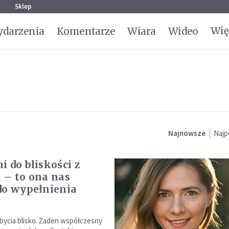
g
Sklep
Wię
darzenia
Komentarze
Wiara
Wideo
Najnowsze
Najp
i do bliskości z
 – to ona nas
do wypełnienia
bycia blisko. Żaden współczesny