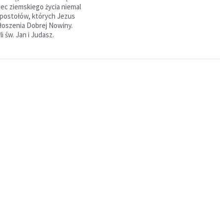
niec ziemskiego życia niemal
postołów, których Jezus
łoszenia Dobrej Nowiny.
i św. Jan i Judasz.