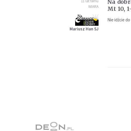
Na dobr
11 lat temu
WIARA
Mt 10, 1
Nie idźcie d
Mariusz Han SJ