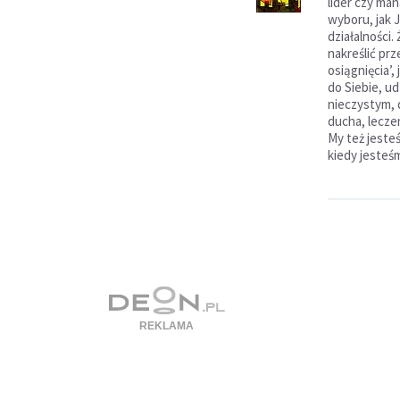
lider czy ma
wyboru, jak 
działalności.
nakreślić prz
osiągnięcia’,
do Siebie, u
nieczystym, 
ducha, leczen
My też jeste
kiedy jesteśm