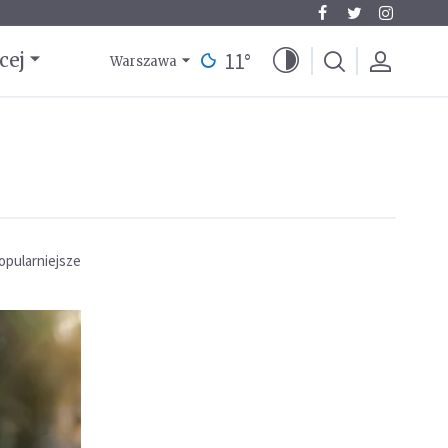
11
°
cej
Warszawa
opularniejsze