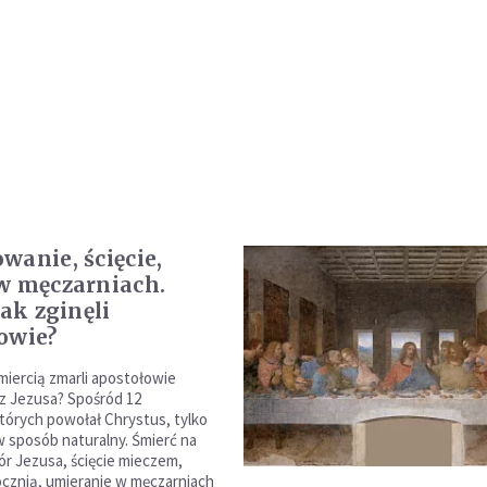
wanie, ścięcie,
w męczarniach.
jak zginęli
owie?
śmiercią zmarli apostołowie
z Jezusa? Spośród 12
tórych powołał Chrystus, tylko
w sposób naturalny. Śmierć na
ór Jezusa, ścięcie mieczem,
ócznią, umieranie w męczarniach