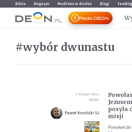
Przejdź do menu głównego
Przejdź do treści
Biblia
Magazyn
Modlitwa w drodze
Blogi
faceBó
Wy
Radio DEON
#wybór dwunastu
Powołan
1 miesiąc temu
WIARA
Jezusem
posyła 
Paweł Kosiński SJ
misji
Powołani do 