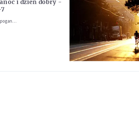
anoc i dzień dobry -
-7
o pogan…