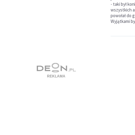
- taki był ko
wszystkich a
powołał do g
Wyjątkami byl