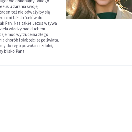
nager nie dokonałby takiego
Jezus u zarania swojej
 Żaden też nie odważyłby się
ed nimi takich ‘celów do
 jak Pan. Nas także Jezus wzywa
dziela władzy nad duchem
daje moc wyrzucenia złego
ia chorób i słabości tego świata.
śmy do tego powołani i zdolni,
y blisko Pana.