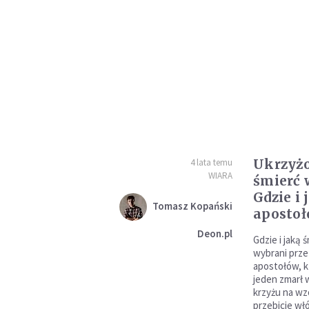
Ukrzyżo
4 lata temu
WIARA
śmierć 
Gdzie i 
Tomasz Kopański
apostoł
Deon.pl
Gdzie i jaką 
wybrani prze
apostołów, k
jeden zmarł 
krzyżu na wz
przebicie wł