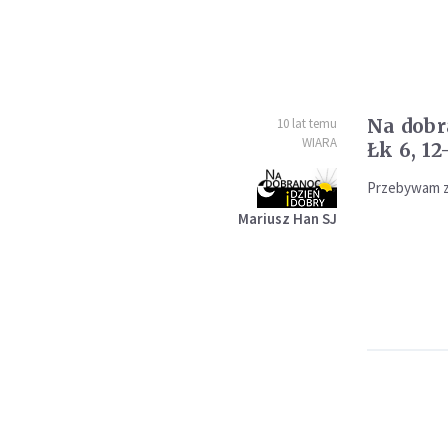
Na dobr
10 lat temu
WIARA
Łk 6, 12
Przebywam z
Mariusz Han SJ