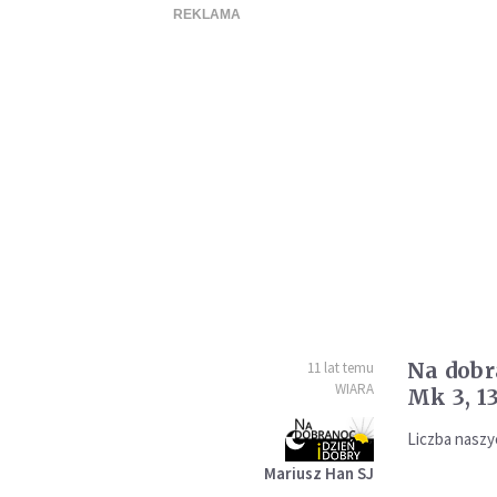
Na dobr
11 lat temu
WIARA
Mk 3, 1
Liczba naszy
Mariusz Han SJ