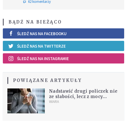
62 komentarzy
BĄDŹ NA BIEŻĄCO
ŚLEDŹ NAS NA FACEBOOKU
ŚLEDŹ NAS NA TWITTERZE
ŚLEDŹ NAS NA INSTAGRAMIE
POWIĄZANE ARTYKUŁY
Nadstawić drugi policzek nie
ze słabości, lecz z mocy
miłości
WIARA