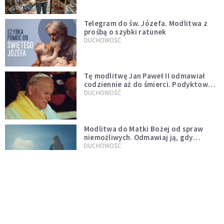
Telegram do św. Józefa. Modlitwa z
prośbą o szybki ratunek
DUCHOWOŚĆ
Tę modlitwę Jan Paweł II odmawiał
codziennie aż do śmierci. Podyktował
mu ją ojciec
DUCHOWOŚĆ
Modlitwa do Matki Bożej od spraw
niemożliwych. Odmawiaj ją, gdy
wszystko idzie źle
DUCHOWOŚĆ
Kościół wobec UFO. Wiara nie wyklucza
życia pozaziemskiego
KOŚCIÓŁ