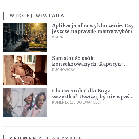
WIĘCEJ W:
WIARA
Aplikacja albo wykluczenie. Czy
jeszcze naprawdę mamy wybór?
WIARA
Samotność osób
konsekrowanych. Kapucyn:
Życie w pojedynkę rzadko jest
DUCHOWOŚĆ
sielanką
Chcesz zrobić dla Boga
wszystko? Uważaj, by nie wpaść
w groźną pułapkę
KOMENTARZE DO EWANGELII
SKOMENTUJ ARTYKUŁ