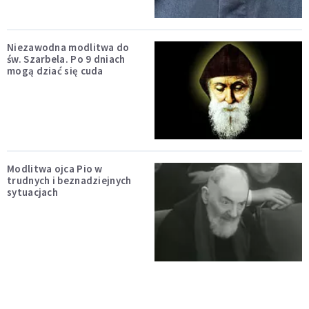
Niezawodna modlitwa do
św. Szarbela. Po 9 dniach
mogą dziać się cuda
Modlitwa ojca Pio w
trudnych i beznadziejnych
sytuacjach