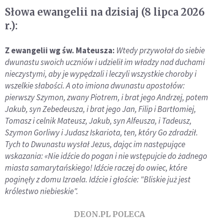
Słowa ewangelii na dzisiaj (8 lipca 2026
r.):
Z ewangelii wg św. Mateusza:
Wtedy przywołał do siebie
dwunastu swoich uczniów i udzielił im władzy nad duchami
nieczystymi, aby je wypędzali i leczyli wszystkie choroby i
wszelkie słabości. A oto imiona dwunastu apostołów:
pierwszy Szymon, zwany Piotrem, i brat jego Andrzej, potem
Jakub, syn Zebedeusza, i brat jego Jan, Filip i Bartłomiej,
Tomasz i celnik Mateusz, Jakub, syn Alfeusza, i Tadeusz,
Szymon Gorliwy i Judasz Iskariota, ten, który Go zdradził.
Tych to Dwunastu wysłał Jezus, dając im następujące
wskazania: «Nie idźcie do pogan i nie wstępujcie do żadnego
miasta samarytańskiego! Idźcie raczej do owiec, które
poginęły z domu Izraela. Idźcie i głoście: "Bliskie już jest
królestwo niebieskie".
DEON.PL POLECA