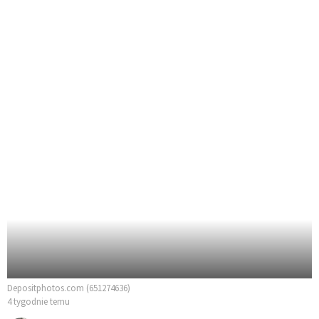
Depositphotos.com (651274636)
4 tygodnie temu