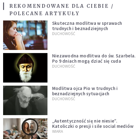
REKOMENDOWANE DLA CIEBIE /
POLECANE ARTYKUŁY
Skuteczna modlitwa w sprawach
trudnych i beznadziejnych
DUCHOWOŚĆ
Niezawodna modlitwa do św. Szarbela.
Po 9 dniach mogą dziać się cuda
DUCHOWOŚĆ
Modlitwa ojca Pio w trudnych i
beznadziejnych sytuacjach
DUCHOWOŚĆ
„Autentyczność się nie niesie”.
Katoliczki o presji i sile social mediów
WIARA