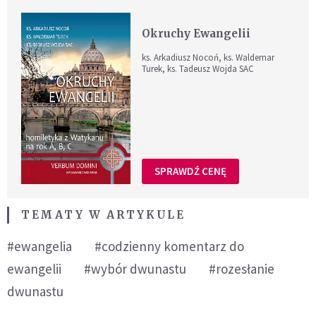
Okruchy Ewangelii
ks. Arkadiusz Nocoń, ks. Waldemar
Turek, ks. Tadeusz Wojda SAC
SPRAWDŹ CENĘ
TEMATY W ARTYKULE
#ewangelia
#codzienny komentarz do
ewangelii
#wybór dwunastu
#rozesłanie
dwunastu