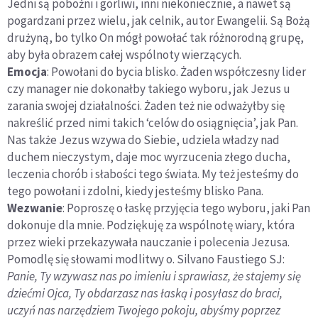
Jedni są pobożni i gorliwi, inni niekoniecznie, a nawet są
pogardzani przez wielu, jak celnik, autor Ewangelii. Są Bożą
drużyną, bo tylko On mógł powołać tak różnorodną grupę,
aby była obrazem całej wspólnoty wierzących.
Emocja
: Powołani do bycia blisko. Żaden współczesny lider
czy manager nie dokonałby takiego wyboru, jak Jezus u
zarania swojej działalności. Żaden też nie odważyłby się
nakreślić przed nimi takich ‘celów do osiągnięcia’, jak Pan.
Nas także Jezus wzywa do Siebie, udziela władzy nad
duchem nieczystym, daje moc wyrzucenia złego ducha,
leczenia chorób i słabości tego świata. My też jesteśmy do
tego powołani i zdolni, kiedy jesteśmy blisko Pana.
Wezwanie
: Poproszę o łaskę przyjęcia tego wyboru, jaki Pan
dokonuje dla mnie. Podziękuję za wspólnotę wiary, która
przez wieki przekazywała nauczanie i polecenia Jezusa.
Pomodlę się słowami modlitwy o. Silvano Faustiego SJ:
Panie, Ty wzywasz nas po imieniu i sprawiasz, że stajemy się
dziećmi Ojca, Ty obdarzasz nas łaską i posyłasz do braci,
uczyń nas narzędziem Twojego pokoju, abyśmy poprzez