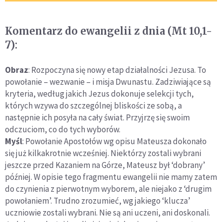
Komentarz do ewangelii z dnia (Mt 10,1-
7):
Obraz
: Rozpoczyna się nowy etap działalności Jezusa. To
powołanie – wezwanie – i misja Dwunastu. Zadziwiające są
kryteria, według jakich Jezus dokonuje selekcji tych,
których wzywa do szczególnej bliskości ze sobą, a
następnie ich posyła na cały świat. Przyjrzę się swoim
odczuciom, co do tych wyborów.
Myśl
: Powołanie Apostołów wg opisu Mateusza dokonało
się już kilkakrotnie wcześniej. Niektórzy zostali wybrani
jeszcze przed Kazaniem na Górze, Mateusz był ‘dobrany’
później. W opisie tego fragmentu ewangelii nie mamy zatem
do czynienia z pierwotnym wyborem, ale niejako z ‘drugim
powołaniem’. Trudno zrozumieć, wg jakiego ‘klucza’
uczniowie zostali wybrani. Nie są ani uczeni, ani doskonali.