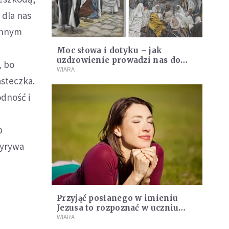
 dla nas
 innym
Moc słowa i dotyku – jak
uzdrowienie prowadzi nas do
, bo
służby
WIARA
steczka.
odność i
b
wyrywa
Przyjąć posłanego w imieniu
Jezusa to rozpoznać w uczniu
samego Pana
WIARA