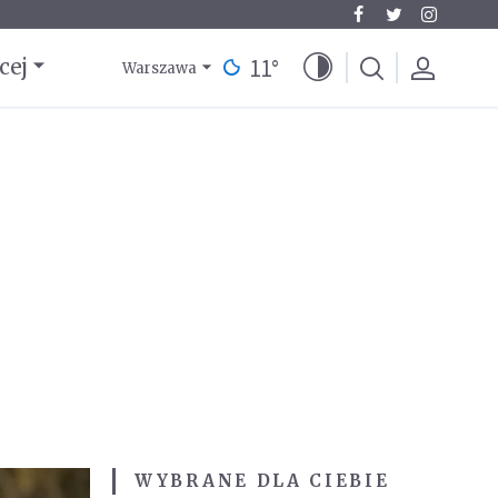
11
°
cej
Warszawa
WYBRANE DLA CIEBIE