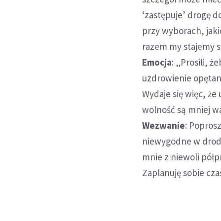
‘zastępuje’ drogę d
przy wyborach, jak
razem my stajemy si
Emocja
: „Prosili, 
uzdrowienie opętan
Wydaje się więc, ż
wolność są mniej wa
Wezwanie
: Popros
niewygodne w drodz
mnie z niewoli półp
Zaplanuję sobie cz