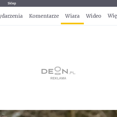
g
Sklep
Wię
darzenia
Komentarze
Wiara
Wideo