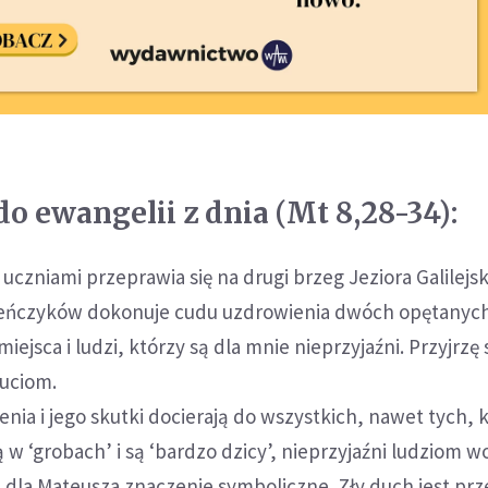
o ewangelii z dnia (Mt 8,28-34):
 uczniami przeprawia się na drugi brzeg Jeziora Galilejsk
reńczyków dokonuje cudu uzdrowienia dwóch opętanyc
ejsca i ludzi, którzy są dla mnie nieprzyjaźni. Przyjrzę
zuciom.
enia i jego skutki docierają do wszystkich, nawet tych, 
ą w ‘grobach’ i są ‘bardzo dzicy’, nieprzyjaźni ludziom w
 dla Mateusza znaczenie symboliczne. Zły duch jest pr