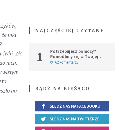
ńczyków,
NAJCZĘŚCIEJ CZYTANE
 że nikt
?
Potrzebujesz pomocy?
1
 świń. Złe
Pomodlimy się w Twojej
intencji
do nich:
62 komentarzy
 urwistym
sta
BĄDŹ NA BIEŻĄCO
yszło na
ŚLEDŹ NAS NA FACEBOOKU
ŚLEDŹ NAS NA TWITTERZE