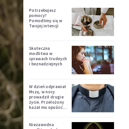
Potrzebujesz
pomocy?
Pomodlimy się w
Twojej intencji
Skuteczna
modlitwa w
sprawach trudnych
i beznadziejnych
W dzień odprawiał
Mszę, w nocy
prowadził drugie
życie. Przełożony
kazał mu opuścić
zakon
Niezawodna