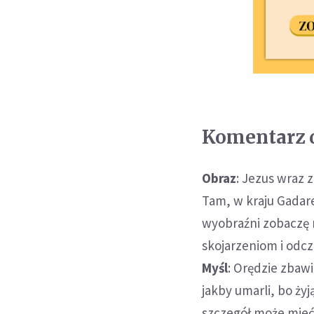
Komentarz d
Obraz
: Jezus wraz z
Tam, w kraju Gada
wyobraźni zobaczę mi
skojarzeniom i odc
Myśl
: Orędzie zbawi
jakby umarli, bo żyj
szczegół może mieć