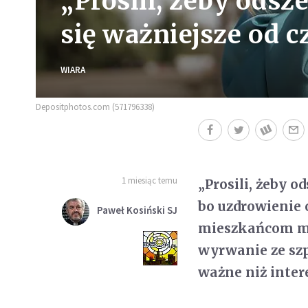
„Prosili, żeby odsze
się ważniejsze od 
WIARA
Depositphotos.com (571796338)
1 miesiąc temu
„Prosili, żeby o
bo uzdrowienie
Paweł Kosiński SJ
mieszkańcom mia
wyrwanie ze sz
ważne niż intere