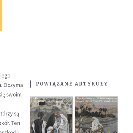
iego.
POWIĄZANE ARTYKUŁY
h. Oczyma
 się swoim
którzy są
okół. Ten
zeszkodą,