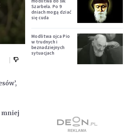
ą
modlitwa do św.
Szarbela. Po 9
dniach mogą dziać
się cuda
Modlitwa ojca Pio
w trudnych i
beznadziejnych
sytuacjach
esów’,
 mniej