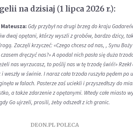
ii na dzisiaj (1 lipca 2026 r.):
. Mateusza:
Gdy przybył na drugi brzeg do kraju Gadare
w dwaj opętani, którzy wyszli z grobów, bardzo dzicy, tak
drogą. Zaczęli krzyczeć: «Czego chcesz od nas, , Synu Boży
 czasem dręczyć nas?» A opodal nich pasła się duża trzoda
żeli nas wyrzucasz, to poślij nas w tę trzodę świń!» Rzekł 
c i weszły w świnie. I naraz cała trzoda ruszyła pędem po
ginęła w falach. Pasterze zaś uciekli i przyszedłszy do mia
stko, a także zdarzenie z opętanymi. Wtedy całe miasto w
dy Go ujrzeli, prosili, żeby odszedł z ich granic.
DEON.PL POLECA