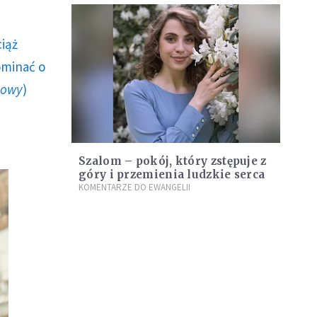
ciąż
ominać o
howy
)
Szalom – pokój, który zstępuje z
góry i przemienia ludzkie serca
KOMENTARZE DO EWANGELII