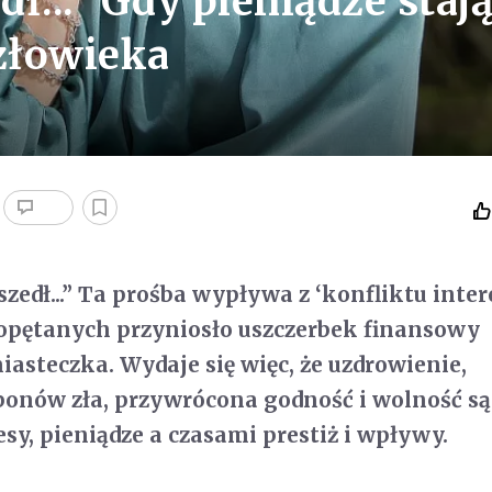
dł...” Gdy pieniądze staj
człowieka
dszedł...” Ta prośba wypływa z ‘konfliktu inter
 opętanych przyniosło uszczerbek finansowy
steczka. Wydaje się więc, że uzdrowienie,
ponów zła, przywrócona godność i wolność są
sy, pieniądze a czasami prestiż i wpływy.