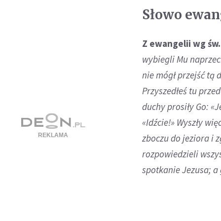
Słowo ewangel
Z ewangelii wg św
wybiegli Mu naprzeci
nie mógł przejść tą 
Przyszedłeś tu przed
duchy prosiły Go: «Je
«Idźcie!» Wyszły wię
zboczu do jeziora i z
rozpowiedzieli wszy
spotkanie Jezusa; a g