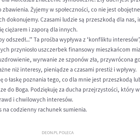
o zbawienia. Żyjemy w społeczności, co nie jest obojętne
ich dokonujemy. Czasami ludzie są przeszkodą dla nas,
ę ciężarem i zaporą dla innych.
żeby odszedł...” Ta prośba wypływa z ‘konfliktu interesów’
ych przyniosło uszczerbek finansowy mieszkańcom mia
e uzdrowienie, wyrwanie ze szponów zła, przywrócona g
żne niż interesy, pieniądze a czasami prestiż i wpływy.
zę o łaskę poznania tego, co dla mnie jest przeszkodą lu
e do Boga. Podziękuję za ducha przejrzystości, który 
rawd i chwilowych interesów.
as na codzienny rachunek sumienia.
DEON.PL POLECA