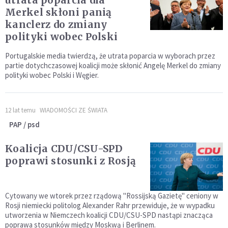
utrata poparcia dla
Merkel skłoni panią
kanclerz do zmiany
polityki wobec Polski
Portugalskie media twierdzą, że utrata poparcia w wyborach przez
partie dotychczasowej koalicji może skłonić Angelę Merkel do zmiany
polityki wobec Polski i Węgier.
12 lat temu
WIADOMOŚCI ZE ŚWIATA
PAP / psd
Koalicja CDU/CSU-SPD
poprawi stosunki z Rosją
Cytowany we wtorek przez rządową "Rossijską Gazietę" ceniony w
Rosji niemiecki politolog Alexander Rahr przewiduje, że w wypadku
utworzenia w Niemczech koalicji CDU/CSU-SPD nastąpi znacząca
poprawa stosunków między Moskwą i Berlinem.