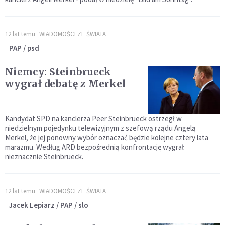
12 lat temu
WIADOMOŚCI ZE ŚWIATA
PAP / psd
Niemcy: Steinbrueck
wygrał debatę z Merkel
Kandydat SPD na kanclerza Peer Steinbrueck ostrzegł w
niedzielnym pojedynku telewizyjnym z szefową rządu Angelą
Merkel, że jej ponowny wybór oznaczać będzie kolejne cztery lata
marazmu. Według ARD bezpośrednią konfrontację wygrał
nieznacznie Steinbrueck.
12 lat temu
WIADOMOŚCI ZE ŚWIATA
Jacek Lepiarz / PAP / slo