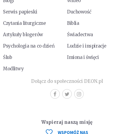
Blogi
Wideo
Serwis papieski
Duchowość
Czytania liturgiczne
Biblia
Artykuły blogerów
Świadectwa
Psychologia na co dzień
Ludzie i inspiracje
Ślub
Imiona i święci
Modlitwy
Dołącz do społeczności DEON.pl
Wspieraj naszą misję
WSPOMÓŻ NAS