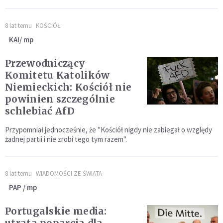
8 lat temu
KOŚCIÓŁ
KAI/ mp
Przewodniczący
Komitetu Katolików
Niemieckich: Kościół nie
powinien szczególnie
schlebiać AfD
Przypomniał jednocześnie, że "Kościół nigdy nie zabiegał o względy
żadnej partii i nie zrobi tego tym razem".
8 lat temu
WIADOMOŚCI ZE ŚWIATA
PAP / mp
Portugalskie media: