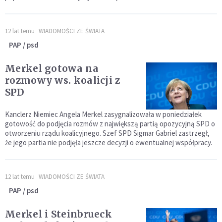
12 lat temu
WIADOMOŚCI ZE ŚWIATA
PAP / psd
Merkel gotowa na
rozmowy ws. koalicji z
SPD
Kanclerz Niemiec Angela Merkel zasygnalizowała w poniedziałek
gotowość do podjęcia rozmów z największą partią opozycyjną SPD o
otworzeniu rządu koalicyjnego. Szef SPD Sigmar Gabriel zastrzegł,
że jego partia nie podjęła jeszcze decyzji o ewentualnej współpracy.
12 lat temu
WIADOMOŚCI ZE ŚWIATA
PAP / psd
Merkel i Steinbrueck