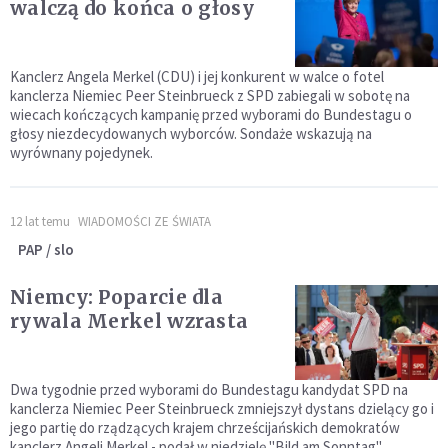
walczą do końca o głosy
Kanclerz Angela Merkel (CDU) i jej konkurent w walce o fotel
kanclerza Niemiec Peer Steinbrueck z SPD zabiegali w sobotę na
wiecach kończących kampanię przed wyborami do Bundestagu o
głosy niezdecydowanych wyborców. Sondaże wskazują na
wyrównany pojedynek.
12 lat temu
WIADOMOŚCI ZE ŚWIATA
PAP / slo
Niemcy: Poparcie dla
rywala Merkel wzrasta
Dwa tygodnie przed wyborami do Bundestagu kandydat SPD na
kanclerza Niemiec Peer Steinbrueck zmniejszył dystans dzielący go i
jego partię do rządzących krajem chrześcijańskich demokratów
kanclerz Angeli Merkel - podał w niedzielę "Bild am Sonntag".