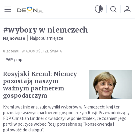
Przejdź do menu głównego
Przejdź do treści
#wybory w niemczech
Najnowsze
Najpopularniejsze
8 lat temu
WIADOMOŚCI ZE ŚWIATA
PAP / mp
Rosyjski Kreml: Niemcy
pozostają naszym
ważnym partnerem
gospodarczym
Kreml uważnie analizuje wyniki wyborów w Niemczech; kraj ten
pozostaje ważnym partnerem gospodarczym Rosji. Przewodniczący
FDP Christian Lindner oświadczył w poniedziałek, że zdaniem jego
partii w polityce wobec Rosji potrzebne są "konsekwencja i
gotowość do dialogu".