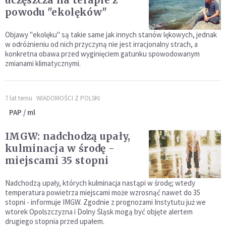
uczęszcza na terapie z
powodu "ekolęków"
Objawy "ekolęku" są takie same jak innych stanów lękowych, jednak
w odróżnieniu od nich przyczyną nie jest irracjonalny strach, a
konkretna obawa przed wyginięciem gatunku spowodowanym
zmianami klimatycznymi.
7 lat temu
WIADOMOŚCI Z POLSKI
PAP / ml
IMGW: nadchodzą upały,
kulminacja w środę -
miejscami 35 stopni
Nadchodzą upały, których kulminacja nastąpi w środę; wtedy
temperatura powietrza miejscami może wzrosnąć nawet do 35
stopni - informuje IMGW. Zgodnie z prognozami Instytutu już we
wtorek Opolszczyzna i Dolny Śląsk mogą być objęte alertem
drugiego stopnia przed upałem.