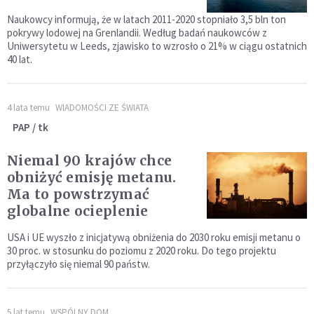
Naukowcy informują, że w latach 2011-2020 stopniało 3,5 bln ton
pokrywy lodowej na Grenlandii. Według badań naukowców z
Uniwersytetu w Leeds, zjawisko to wzrosło o 21% w ciągu ostatnich
40 lat.
4 lata temu
WIADOMOŚCI ZE ŚWIATA
PAP / tk
Niemal 90 krajów chce
obniżyć emisję metanu.
Ma to powstrzymać
globalne ocieplenie
USA i UE wyszło z inicjatywą obniżenia do 2030 roku emisji metanu o
30 proc. w stosunku do poziomu z 2020 roku. Do tego projektu
przyłączyło się niemal 90 państw.
5 lat temu
WSPÓLNY DOM