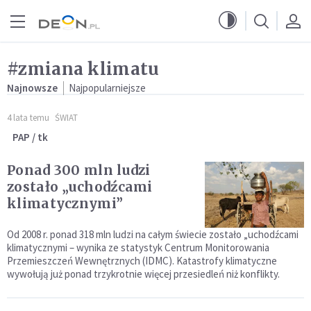
Przejdź do menu głównego
Przejdź do treści
#zmiana klimatu
Najnowsze
Najpopularniejsze
4 lata temu
ŚWIAT
PAP / tk
Ponad 300 mln ludzi
zostało „uchodźcami
klimatycznymi”
Od 2008 r. ponad 318 mln ludzi na całym świecie zostało „uchodźcami
klimatycznymi – wynika ze statystyk Centrum Monitorowania
Przemieszczeń Wewnętrznych (IDMC). Katastrofy klimatyczne
wywołują już ponad trzykrotnie więcej przesiedleń niż konflikty.