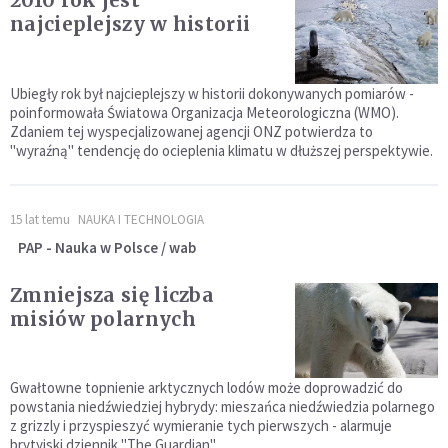
2010 rok jest
najcieplejszy w historii
Ubiegły rok był najcieplejszy w historii dokonywanych pomiarów -
poinformowała Światowa Organizacja Meteorologiczna (WMO).
Zdaniem tej wyspecjalizowanej agencji ONZ potwierdza to
"wyraźną" tendencję do ocieplenia klimatu w dłuższej perspektywie.
15 lat temu
NAUKA I TECHNOLOGIA
PAP - Nauka w Polsce / wab
Zmniejsza się liczba
misiów polarnych
Gwałtowne topnienie arktycznych lodów może doprowadzić do
powstania niedźwiedziej hybrydy: mieszańca niedźwiedzia polarnego
z grizzly i przyspieszyć wymieranie tych pierwszych - alarmuje
brytyjski dziennik "The Guardian".