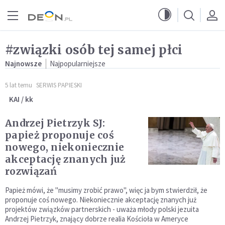
Przejdź do menu głównego
Przejdź do treści
#związki osób tej samej płci
Najnowsze
Najpopularniejsze
5 lat temu
SERWIS PAPIESKI
KAI / kk
Andrzej Pietrzyk SJ:
papież proponuje coś
nowego, niekoniecznie
akceptację znanych już
rozwiązań
Papież mówi, że "musimy zrobić prawo", więc ja bym stwierdził, że
proponuje coś nowego. Niekoniecznie akceptację znanych już
projektów związków partnerskich - uważa młody polski jezuita
Andrzej Pietrzyk, znający dobrze realia Kościoła w Ameryce