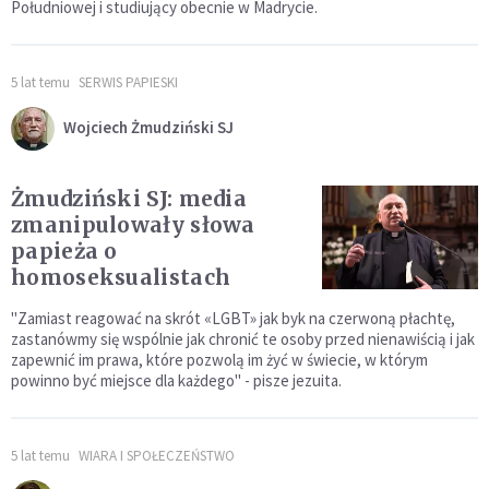
Południowej i studiujący obecnie w Madrycie.
5 lat temu
SERWIS PAPIESKI
Wojciech Żmudziński SJ
Żmudziński SJ: media
zmanipulowały słowa
papieża o
homoseksualistach
"Zamiast reagować na skrót «LGBT» jak byk na czerwoną płachtę,
zastanówmy się wspólnie jak chronić te osoby przed nienawiścią i jak
zapewnić im prawa, które pozwolą im żyć w świecie, w którym
powinno być miejsce dla każdego" - pisze jezuita.
5 lat temu
WIARA I SPOŁECZEŃSTWO