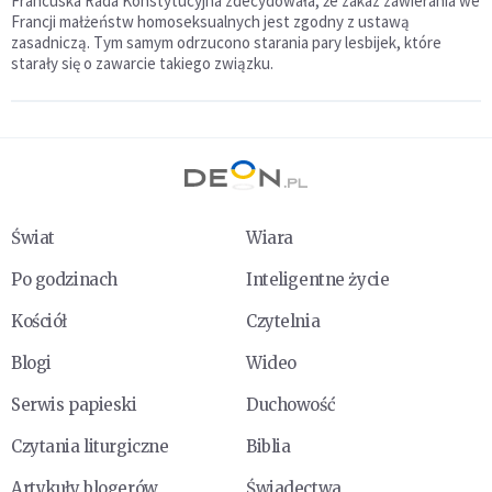
Francuska Rada Konstytucyjna zdecydowała, że zakaz zawierania we
Francji małżeństw homoseksualnych jest zgodny z ustawą
zasadniczą. Tym samym odrzucono starania pary lesbijek, które
starały się o zawarcie takiego związku.
Świat
Wiara
Po godzinach
Inteligentne życie
Kościół
Czytelnia
Blogi
Wideo
Serwis papieski
Duchowość
Czytania liturgiczne
Biblia
Artykuły blogerów
Świadectwa