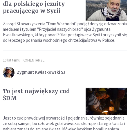
dla polskiego jezuity
pracującego w Syrii
Zarząd Stowarzyszenia "Dom Wschodni" podjął decyzję odznaczenia
medalem i tytułem "Przyjaciel naszych braci" ojca Zygmunta
Kwiatkowskiego, który ponad 30 lat posługiwał w Syrii i przyczynił się
do lepszego poznania wschodniego chrześcijaństwa w Polsce.
10 lat temu
KOMENTARZE
Zygmunt Kwiatkowski SJ
To jest największy cud
ŚDM
Jest to cud prawdziwej otwartości i pojednania, również pojednania
ze sobą samym, bo człowiek gubi wówczas skorupę starego świata i
nabiera zapału do zmiany świata. Mówiąc językiem homilii papieża