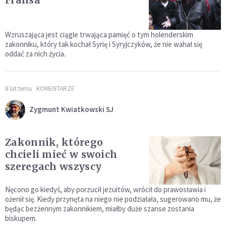
Fransa
Wzruszająca jest ciągle trwająca pamięć o tym holenderskim
zakonniku, który tak kochał Syrię i Syryjczyków, że nie wahał się
oddać za nich życia.
8 lat temu
KOMENTARZE
Zygmunt Kwiatkowski SJ
Zakonnik, którego
chcieli mieć w swoich
szeregach wszyscy
Nęcono go kiedyś, aby porzucił jezuitów, wrócił do prawosławia i
ożenił się. Kiedy przynęta na niego nie podziałała, sugerowano mu, że
będąc bezżennym zakonnikiem, miałby duże szanse zostania
biskupem.