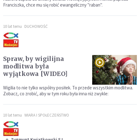
Franciszka, chce mu się robić ewangeliczny "raban".
10 lat temu
DUCHOWOŚĆ
Spraw, by wigilijna
modlitwa była
wyjątkowa [WIDEO]
Wigilia to nie tylko wspólny posiłek. To przede wszystkim modlitwa.
Zobacz, co zrobić, aby w tym roku była inna niż zwykle:
10 lat temu
WIARA I SPOŁECZEŃSTWO
o. Zygmunt Kwiatkowski SJ