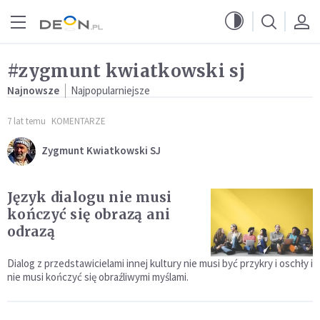
Przejdź do menu głównego
Przejdź do treści
#zygmunt kwiatkowski sj
Najnowsze
Najpopularniejsze
7 lat temu
KOMENTARZE
Zygmunt Kwiatkowski SJ
Język dialogu nie musi
kończyć się obrazą ani
odrazą
Dialog z przedstawicielami innej kultury nie musi być przykry i oschły i
nie musi kończyć się obraźliwymi myślami.