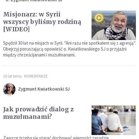
Misjonarz: w Syrii
wszyscy byliśmy rodziną
[WIDEO]
Spędził 30 lat na misjach w Syrii. "Ani razu nie spotkałem się z agresją".
Obejrzyj poruszającą opowieść o. Kwiatkowskiego SJ o przyjaźni
między chrześcijanami i muzułmanami.
10 lat temu
KOMENTARZE
Zygmunt Kwiatkowski SJ
Jak prowadzić dialog z
muzułmanami?
Zawsze trzeba się starać dochować wierności zasadzie