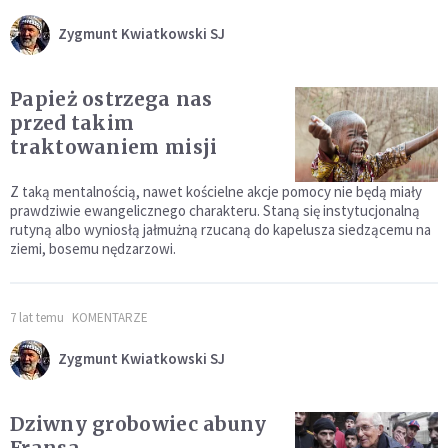
Zygmunt Kwiatkowski SJ
Papież ostrzega nas
przed takim
traktowaniem misji
Z taką mentalnością, nawet kościelne akcje pomocy nie będą miały
prawdziwie ewangelicznego charakteru. Staną się instytucjonalną
rutyną albo wyniosłą jałmużną rzucaną do kapelusza siedzącemu na
ziemi, bosemu nędzarzowi.
7 lat temu
KOMENTARZE
Zygmunt Kwiatkowski SJ
Dziwny grobowiec abuny