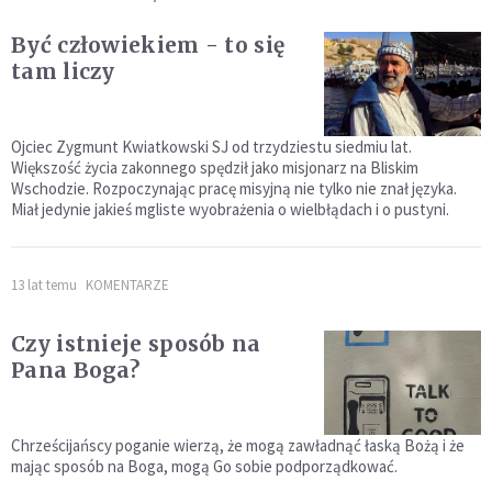
Być człowiekiem - to się
tam liczy
Ojciec Zygmunt Kwiatkowski SJ od trzydziestu siedmiu lat.
Większość życia zakonnego spędził jako misjonarz na Bliskim
Wschodzie. Rozpoczynając pracę misyjną nie tylko nie znał języka.
Miał jedynie jakieś mgliste wyobrażenia o wielbłądach i o pustyni.
13 lat temu
KOMENTARZE
Czy istnieje sposób na
Pana Boga?
Chrześcijańscy poganie wierzą, że mogą zawładnąć łaską Bożą i że
mając sposób na Boga, mogą Go sobie podporządkować.