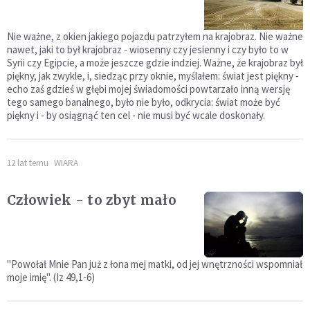
Nie ważne, z okien jakiego pojazdu patrzyłem na krajobraz. Nie ważne
nawet, jaki to był krajobraz - wiosenny czy jesienny i czy było to w
Syrii czy Egipcie, a może jeszcze gdzie indziej. Ważne, że krajobraz był
piękny, jak zwykle, i, siedząc przy oknie, myślałem: świat jest piękny -
echo zaś gdzieś w głębi mojej świadomości powtarzało inną wersję
tego samego banalnego, było nie było, odkrycia: świat może być
piękny i - by osiągnąć ten cel - nie musi być wcale doskonały.
12 lat temu
WIARA
Człowiek - to zbyt mało
"Powołał Mnie Pan już z łona mej matki, od jej wnętrzności wspomniał
moje imię". (Iz 49,1-6)