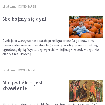
11 lat temu
KOMENTARZE
Nie bójmy się dyni
Dynia jako warzywo nie została przeklęta przez Boga i nawet w
Dzień Zaduszny nie przestaje być zwykłą, wielką, jesienno-letnią,
ogrodową dynią. Wystarczy wykroić w niej krzyż i wtedy wszystkie
diabły z niej uciekną.
12 lat temu
KOMENTARZE
Nie jest źle - jest
Zbawienie
Nie jest źle. Wiem, że za te bluźniercze słowa można czasem pójść