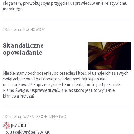
sloganem, prowokującym przyjęcie i usprawiedliwienie relatywizmu
moralnego.
13 lat temu
DUCHOWOŚĆ
Skandaliczne
opowiadanie
Niezłe mamy pochodzenie, bo przecież i Kościół uznaje ich za swych
świętych ojców! To ci dopiero wiadomość! Jak się do niej
ustosunkować? Zaprzeczyć się temu nie da, bo to jest przecież
Pismo Święte. Usprawiedliwić... ale jak skoro jest to wyraźnie
kłamliwa intryga?
13 lat temu
WIARA I SPOŁECZEŃSTWO
o. Jacek Wróbel SJ/ KK