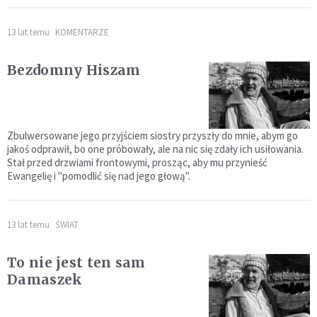
13 lat temu
KOMENTARZE
Bezdomny Hiszam
Zbulwersowane jego przyjściem siostry przyszły do mnie, abym go
jakoś odprawił, bo one próbowały, ale na nic się zdały ich usiłowania.
Stał przed drzwiami frontowymi, prosząc, aby mu przynieść
Ewangelię i "pomodlić się nad jego głową".
13 lat temu
ŚWIAT
To nie jest ten sam
Damaszek