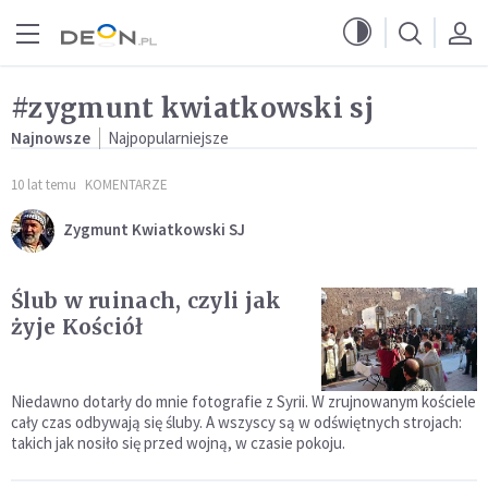
Przejdź do menu głównego
Przejdź do treści
#zygmunt kwiatkowski sj
Najnowsze
Najpopularniejsze
10 lat temu
KOMENTARZE
Zygmunt Kwiatkowski SJ
Ślub w ruinach, czyli jak
żyje Kościół
Niedawno dotarły do mnie fotografie z Syrii. W zrujnowanym kościele
cały czas odbywają się śluby. A wszyscy są w odświętnych strojach:
takich jak nosiło się przed wojną, w czasie pokoju.