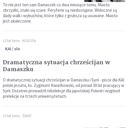
To nie jest ten sam Damaszek co dwa miesiące temu. Miasto
zbrzydło, stało się szare. Peryferie są niedostępne. Widoczne są
ślady walk i wybuchów, które tylko z grubsza są usuwane. Miasto
jest okaleczone.
13 lat temu
KOŚCIÓŁ
KAI / slo
Dramatyczna sytuacja chrześcijan w
Damaszku
O dramatycznej sytuacji chrześcijan w Damaszku i Syrii - pisze dla KAI
polski jezuita, ks. Zygmunt Kwiatkowski, od ponad 30 lat pracujący w
Syrii. Ostatnio prowadził rekolekcje dla japońskiej Polonii i wygłosił
prelekcje na trzech uniwersytetach.
13 lat temu
ŚWIAT