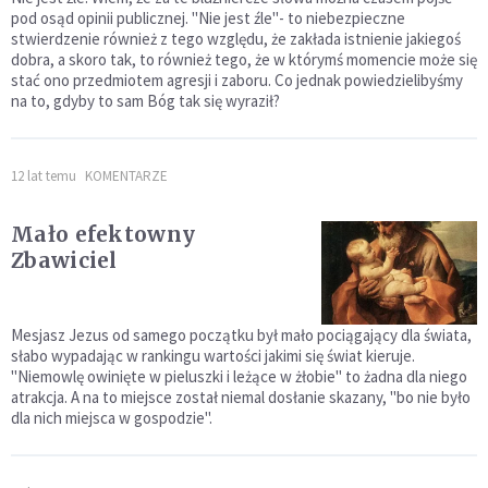
pod osąd opinii publicznej. "Nie jest źle"- to niebezpieczne
stwierdzenie również z tego względu, że zakłada istnienie jakiegoś
dobra, a skoro tak, to również tego, że w którymś momencie może się
stać ono przedmiotem agresji i zaboru. Co jednak powiedzielibyśmy
na to, gdyby to sam Bóg tak się wyraził?
12 lat temu
KOMENTARZE
Mało efektowny
Zbawiciel
Mesjasz Jezus od samego początku był mało pociągający dla świata,
słabo wypadając w rankingu wartości jakimi się świat kieruje.
"Niemowlę owinięte w pieluszki i leżące w żłobie" to żadna dla niego
atrakcja. A na to miejsce został niemal dosłanie skazany, "bo nie było
dla nich miejsca w gospodzie".