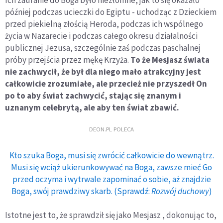
Ich zaufanie do Boga było niezłomne, jak to się okazało
później podczas ucieczki do Egiptu - uchodząc z Dzieckiem
przed piekielną złością Heroda, podczas ich wspólnego
życia w Nazarecie i podczas całego okresu działalności
publicznej Jezusa, szczególnie zaś podczas paschalnej
próby przejścia przez mękę Krzyża.
To że Mesjasz świata
nie zachwycił, że był dla niego mało atrakcyjny jest
całkowicie zrozumiałe, ale przecież nie przyszedł On
po to aby świat zachwycić, stając się znanym i
uznanym celebrytą, ale aby ten świat zbawić.
DEON.PL POLECA
Kto szuka Boga, musi się zwrócić całkowicie do wewnątrz.
Musi się wciąż ukierunkowywać na Boga, zawsze mieć Go
przed oczyma i wytrwale zapominać o sobie, aż znajdzie
Boga, swój prawdziwy skarb. (Sprawdź:
Rozwój duchowy
)
Istotne jest to, że sprawdził się jako Mesjasz , dokonując to,