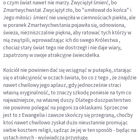
o czym świat nawet nie marzy. Zwyciężył śmierć, bo
Zmartwychwstał. Zwyciężył zło, bo "umiłował do końca" i
Jego miłości śmierć nie uwięziła w ciemnościach piekła, ale
w poranek Zmartwychwstania pojawiła się, odnowiona,
świeża, niezniszczalnie piękna, aby ratować tych którzy w
nią zwątpili, wprowadzając ich do swego Królestwa ,
chociaż stary świat tego nie dostrzegł i nie daje wiary,
zapatrzony w swoje atrakcyjne świecidełka.
Kościół nie powinien dać się wciągnąć w pułapkę, starając
się o atrakcyjność w oczach świata, bo co z tego , że znajdzie
nawet chwilowy jego aplauz, gdy jednocześnie straci
własną oryginalność, to znaczy szkodę poniesie na tym co
najważniejsze, na własnej duszy. Dlatego duszpasterstwo
nie powinno polegać na pogoni za oklaskami. Sprzeczne
jest to z Ewangelia i zawsze skończy się przegraną, choćby
ktoś nawet chwilowo zyskał dużo nieustannie promując
siebie kosztem religii, sądząc że jej w ten sposób - będąc na
ustach innych - wyświadcza przysługę.