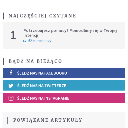
NAJCZĘŚCIEJ CZYTANE
1
Potrzebujesz pomocy? Pomodlimy się w Twojej
intencji
62 komentarzy
BĄDŹ NA BIEŻĄCO
ŚLEDŹ NAS NA FACEBOOKU
ŚLEDŹ NAS NA TWITTERZE
ŚLEDŹ NAS NA INSTAGRAMIE
POWIĄZANE ARTYKUŁY