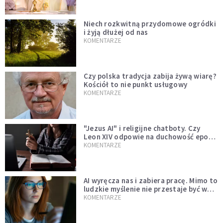
Niech rozkwitną przydomowe ogródki
i żyją dłużej od nas
KOMENTARZE
Czy polska tradycja zabija żywą wiarę?
Kościół to nie punkt usługowy
KOMENTARZE
"Jezus AI" i religijne chatboty. Czy
Leon XIV odpowie na duchowość epoki
sztucznej inteligencji?
KOMENTARZE
AI wyręcza nas i zabiera pracę. Mimo to
ludzkie myślenie nie przestaje być w
cenie
KOMENTARZE