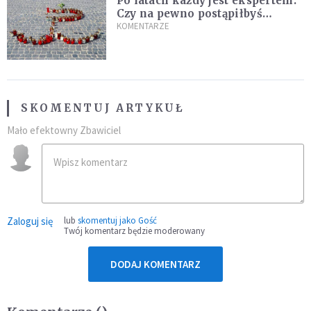
Po latach każdy jest ekspertem.
Czy na pewno postąpiłbyś
inaczej?
KOMENTARZE
SKOMENTUJ ARTYKUŁ
Mało efektowny Zbawiciel
Zaloguj się
lub
skomentuj jako Gość
Twój komentarz będzie moderowany
DODAJ KOMENTARZ