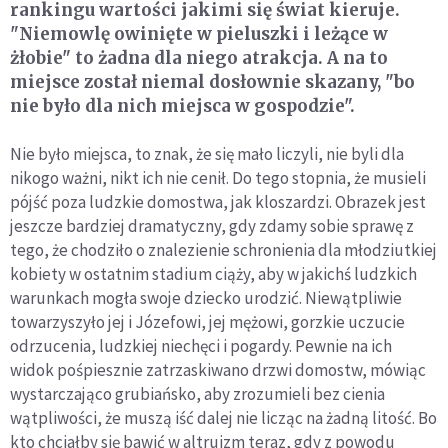
rankingu wartości jakimi się świat kieruje.
"Niemowlę owinięte w pieluszki i leżące w
żłobie" to żadna dla niego atrakcja. A na to
miejsce został niemal dosłownie skazany, "bo
nie było dla nich miejsca w gospodzie".
Nie było miejsca, to znak, że się mało liczyli, nie byli dla
nikogo ważni, nikt ich nie cenił. Do tego stopnia, że musieli
pójść poza ludzkie domostwa, jak kloszardzi. Obrazek jest
jeszcze bardziej dramatyczny, gdy zdamy sobie sprawę z
tego, że chodziło o znalezienie schronienia dla młodziutkiej
kobiety w ostatnim stadium ciąży, aby w jakichś ludzkich
warunkach mogła swoje dziecko urodzić. Niewątpliwie
towarzyszyło jej i Józefowi, jej mężowi, gorzkie uczucie
odrzucenia, ludzkiej niechęci i pogardy. Pewnie na ich
widok pośpiesznie zatrzaskiwano drzwi domostw, mówiąc
wystarczająco grubiańsko, aby zrozumieli bez cienia
wątpliwości, że muszą iść dalej nie licząc na żadną litość. Bo
kto chciałby się bawić w altruizm teraz, gdy z powodu