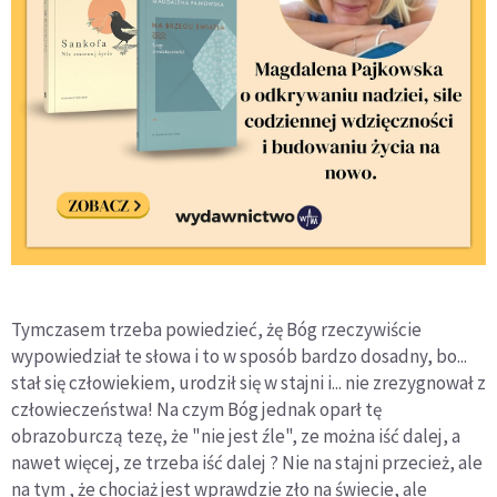
Tymczasem trzeba powiedzieć, żę Bóg rzeczywiście
wypowiedział te słowa i to w sposób bardzo dosadny, bo...
stał się człowiekiem, urodził się w stajni i... nie zrezygnował z
człowieczeństwa! Na czym Bóg jednak oparł tę
obrazoburczą tezę, że "nie jest źle", ze można iść dalej, a
nawet więcej, ze trzeba iść dalej ? Nie na stajni przecież, ale
na tym , że chociaż jest wprawdzie zło na świecie, ale