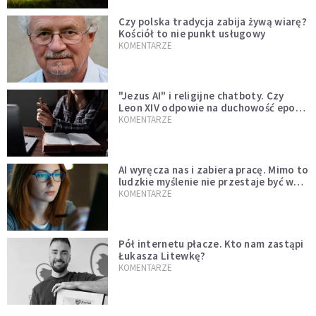
Czy polska tradycja zabija żywą wiarę?
Kościół to nie punkt usługowy
KOMENTARZE
"Jezus AI" i religijne chatboty. Czy
Leon XIV odpowie na duchowość epoki
sztucznej inteligencji?
KOMENTARZE
AI wyręcza nas i zabiera pracę. Mimo to
ludzkie myślenie nie przestaje być w
cenie
KOMENTARZE
Pół internetu płacze. Kto nam zastąpi
Łukasza Litewkę?
KOMENTARZE