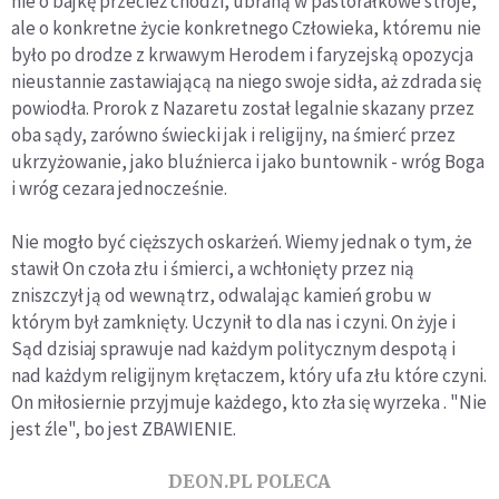
nie o bajkę przecież chodzi, ubraną w pastorałkowe stroje,
ale o konkretne życie konkretnego Człowieka, któremu nie
było po drodze z krwawym Herodem i faryzejską opozycja
nieustannie zastawiającą na niego swoje sidła, aż zdrada się
powiodła. Prorok z Nazaretu został legalnie skazany przez
oba sądy, zarówno świecki jak i religijny, na śmierć przez
ukrzyżowanie, jako bluźnierca i jako buntownik - wróg Boga
i wróg cezara jednocześnie.
Nie mogło być cięższych oskarżeń. Wiemy jednak o tym, że
stawił On czoła złu i śmierci, a wchłonięty przez nią
zniszczył ją od wewnątrz, odwalając kamień grobu w
którym był zamknięty. Uczynił to dla nas i czyni. On żyje i
Sąd dzisiaj sprawuje nad każdym politycznym despotą i
nad każdym religijnym krętaczem, który ufa złu które czyni.
On miłosiernie przyjmuje każdego, kto zła się wyrzeka . "Nie
jest źle", bo jest ZBAWIENIE.
DEON.PL POLECA