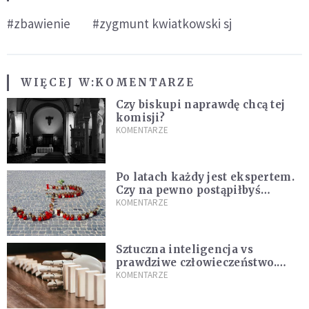
#zbawienie
#zygmunt kwiatkowski sj
WIĘCEJ W:
KOMENTARZE
Czy biskupi naprawdę chcą tej
komisji?
KOMENTARZE
Po latach każdy jest ekspertem.
Czy na pewno postąpiłbyś
inaczej?
KOMENTARZE
Sztuczna inteligencja vs
prawdziwe człowieczeństwo.
Dlaczego AI nie nauczy nas
KOMENTARZE
kochać