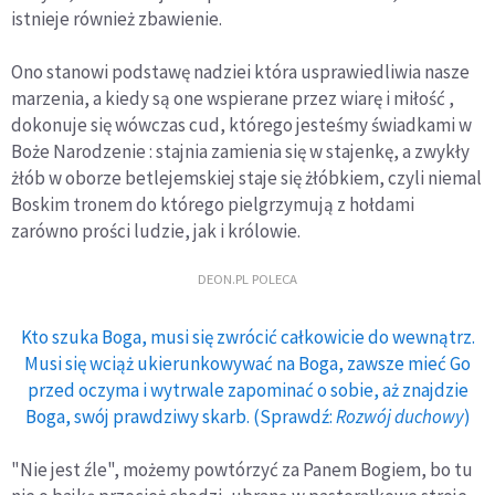
istnieje również zbawienie.
Ono stanowi podstawę nadziei która usprawiedliwia nasze
marzenia, a kiedy są one wspierane przez wiarę i miłość ,
dokonuje się wówczas cud, którego jesteśmy świadkami w
Boże Narodzenie : stajnia zamienia się w stajenkę, a zwykły
żłób w oborze betlejemskiej staje się żłóbkiem, czyli niemal
Boskim tronem do którego pielgrzymują z hołdami
zarówno prości ludzie, jak i królowie.
DEON.PL POLECA
Kto szuka Boga, musi się zwrócić całkowicie do wewnątrz.
Musi się wciąż ukierunkowywać na Boga, zawsze mieć Go
przed oczyma i wytrwale zapominać o sobie, aż znajdzie
Boga, swój prawdziwy skarb. (Sprawdź:
Rozwój duchowy
)
"Nie jest źle", możemy powtórzyć za Panem Bogiem, bo tu