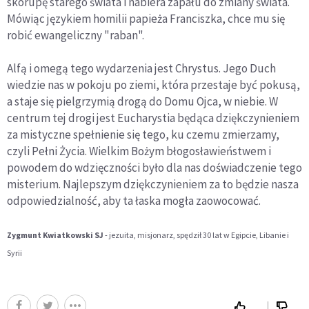
skorupę starego świata i nabiera zapału do zmiany świata.
Mówiąc językiem homilii papieża Franciszka, chce mu się
robić ewangeliczny "raban".
Alfą i omegą tego wydarzenia jest Chrystus. Jego Duch
wiedzie nas w pokoju po ziemi, która przestaje być pokusą,
a staje się pielgrzymią drogą do Domu Ojca, w niebie. W
centrum tej drogi jest Eucharystia będąca dziękczynieniem
za mistyczne spełnienie się tego, ku czemu zmierzamy,
czyli Pełni Życia. Wielkim Bożym błogosławieństwem i
powodem do wdzięczności było dla nas doświadczenie tego
misterium. Najlepszym dziękczynieniem za to będzie nasza
odpowiedzialność, aby ta łaska mogła zaowocować.
Zygmunt Kwiatkowski SJ
- jezuita, misjonarz, spędził 30 lat w Egipcie, Libanie i
Syrii