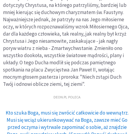
dotyczyły Chrystusa, na którego patrzyliśmy, bardziej lub
mniej kierując się duchowym charyzmatem św. Faustyny.
Najważniejsze jednak, że patrzyły na nas Jego miłosierne
oczy, w których rozpoznawaliśmy wzrok Miłosiernego Ojca,
dar dla każdego człowieka, tak realny, jak realny był krzyż
Chrystusa i Jego niesamowite, zaskakujące - jak nagły
poryw wiatru z nieba - Zmartwychwstanie. Zmieniło ono
wszystko dookoła, wszystkie światowe mądrości, plany i
układy. O tego Ducha modlił się podczas pamiętnego
spotkania na placu Zwycięstwa Jan Paweł II, wołając
mocnym głosem pasterza i proroka: "Niech zstąpi Duch
Twój i odnowi oblicze ziemi, tej ziemi".
DEON.PL POLECA
Kto szuka Boga, musi się zwrócić całkowicie do wewnątrz.
Musi się wciąż ukierunkowywać na Boga, zawsze mieć Go
przed oczyma i wytrwale zapominać o sobie, aż znajdzie