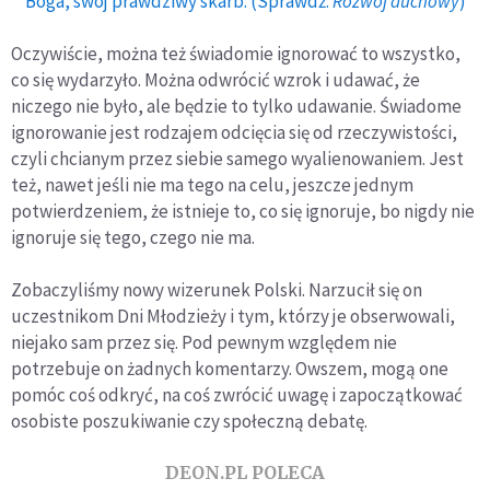
Boga, swój prawdziwy skarb. (Sprawdź:
Rozwój duchowy
)
Oczywiście, można też świadomie ignorować to wszystko,
co się wydarzyło. Można odwrócić wzrok i udawać, że
niczego nie było, ale będzie to tylko udawanie. Świadome
ignorowanie jest rodzajem odcięcia się od rzeczywistości,
czyli chcianym przez siebie samego wyalienowaniem. Jest
też, nawet jeśli nie ma tego na celu, jeszcze jednym
potwierdzeniem, że istnieje to, co się ignoruje, bo nigdy nie
ignoruje się tego, czego nie ma.
Zobaczyliśmy nowy wizerunek Polski. Narzucił się on
uczestnikom Dni Młodzieży i tym, którzy je obserwowali,
niejako sam przez się. Pod pewnym względem nie
potrzebuje on żadnych komentarzy. Owszem, mogą one
pomóc coś odkryć, na coś zwrócić uwagę i zapoczątkować
osobiste poszukiwanie czy społeczną debatę.
DEON.PL POLECA