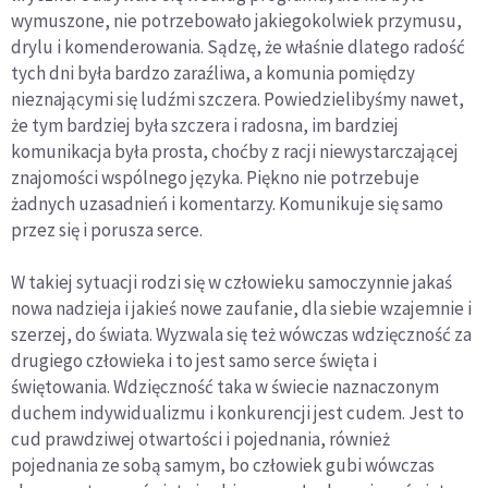
wymuszone, nie potrzebowało jakiegokolwiek przymusu,
drylu i komenderowania. Sądzę, że właśnie dlatego radość
tych dni była bardzo zaraźliwa, a komunia pomiędzy
nieznającymi się ludźmi szczera. Powiedzielibyśmy nawet,
że tym bardziej była szczera i radosna, im bardziej
komunikacja była prosta, choćby z racji niewystarczającej
znajomości wspólnego języka. Piękno nie potrzebuje
żadnych uzasadnień i komentarzy. Komunikuje się samo
przez się i porusza serce.
W takiej sytuacji rodzi się w człowieku samoczynnie jakaś
nowa nadzieja i jakieś nowe zaufanie, dla siebie wzajemnie i
szerzej, do świata. Wyzwala się też wówczas wdzięczność za
drugiego człowieka i to jest samo serce święta i
świętowania. Wdzięczność taka w świecie naznaczonym
duchem indywidualizmu i konkurencji jest cudem. Jest to
cud prawdziwej otwartości i pojednania, również
pojednania ze sobą samym, bo człowiek gubi wówczas