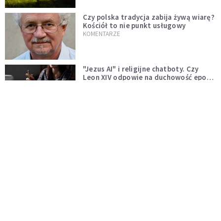
Czy polska tradycja zabija żywą wiarę?
Kościół to nie punkt usługowy
KOMENTARZE
"Jezus AI" i religijne chatboty. Czy
Leon XIV odpowie na duchowość epoki
sztucznej inteligencji?
KOMENTARZE
AI wyręcza nas i zabiera pracę. Mimo to
ludzkie myślenie nie przestaje być w
cenie
KOMENTARZE
Pół internetu płacze. Kto nam zastąpi
Łukasza Litewkę?
KOMENTARZE