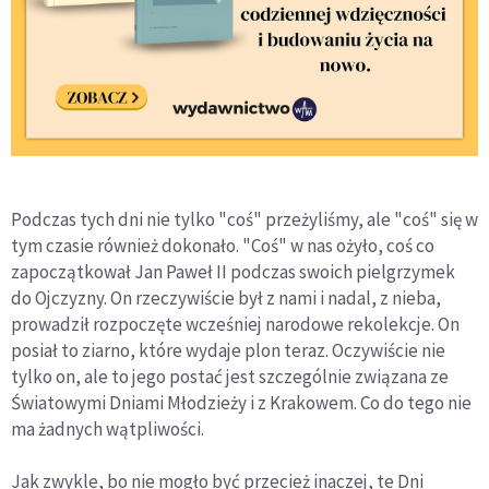
Podczas tych dni nie tylko "coś" przeżyliśmy, ale "coś" się w
tym czasie również dokonało. "Coś" w nas ożyło, coś co
zapoczątkował Jan Paweł II podczas swoich pielgrzymek
do Ojczyzny. On rzeczywiście był z nami i nadal, z nieba,
prowadził rozpoczęte wcześniej narodowe rekolekcje. On
posiał to ziarno, które wydaje plon teraz. Oczywiście nie
tylko on, ale to jego postać jest szczególnie związana ze
Światowymi Dniami Młodzieży i z Krakowem. Co do tego nie
ma żadnych wątpliwości.
Jak zwykle, bo nie mogło być przecież inaczej, te Dni