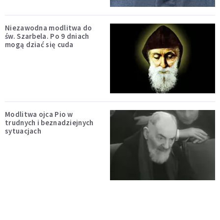
Niezawodna modlitwa do
św. Szarbela. Po 9 dniach
mogą dziać się cuda
Modlitwa ojca Pio w
trudnych i beznadziejnych
sytuacjach