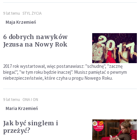
9 lat temu
STYL ŻYCIA
Maja Krzemień
6 dobrych nawyków
Jezusa na Nowy Rok
2017 rok wystartował, więc postanawiasz: "schudnę", "zacznę
biegać", "w tym roku będzie inaczej". Musisz pamiętać o pewnym
niebezpieczeństwie, które czyha u progu Nowego Roku.
9 lat temu
ONA I ON
Maria Krzemień
Jak być singlem i
przeżyć?