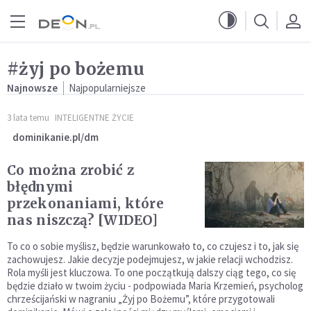
Przejdź do menu głównego
Przejdź do treści
#żyj po bożemu
Najnowsze
Najpopularniejsze
3 lata temu
INTELIGENTNE ŻYCIE
dominikanie.pl/dm
Co można zrobić z
błędnymi
przekonaniami, które
nas niszczą? [WIDEO]
To co o sobie myślisz, będzie warunkowało to, co czujesz i to, jak się
zachowujesz. Jakie decyzje podejmujesz, w jakie relacji wchodzisz.
Rola myśli jest kluczowa. To one początkują dalszy ciąg tego, co się
będzie działo w twoim życiu - podpowiada Maria Krzemień, psycholog
chrześcijański w nagraniu „Żyj po Bożemu”, które przygotowali