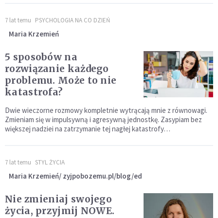
7 lat temu
PSYCHOLOGIA NA CO DZIEŃ
Maria Krzemień
5 sposobów na
rozwiązanie każdego
problemu. Może to nie
katastrofa?
Dwie wieczorne rozmowy kompletnie wytrącają mnie z równowagi.
Zmieniam się w impulsywną i agresywną jednostkę. Zasypiam bez
większej nadziei na zatrzymanie tej nagłej katastrofy…
7 lat temu
STYL ŻYCIA
Maria Krzemień/ zyjpobozemu.pl/blog/ed
Nie zmieniaj swojego
życia, przyjmij NOWE.