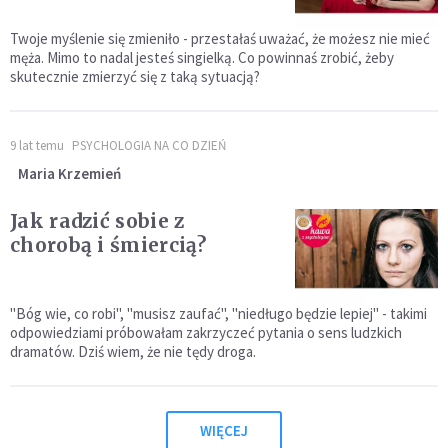
Twoje myślenie się zmieniło - przestałaś uważać, że możesz nie mieć
męża. Mimo to nadal jesteś singielką. Co powinnaś zrobić, żeby
skutecznie zmierzyć się z taką sytuacją?
9 lat temu
PSYCHOLOGIA NA CO DZIEŃ
Maria Krzemień
Jak radzić sobie z
chorobą i śmiercią?
"Bóg wie, co robi", "musisz zaufać", "niedługo będzie lepiej" - takimi
odpowiedziami próbowałam zakrzyczeć pytania o sens ludzkich
dramatów. Dziś wiem, że nie tędy droga.
WIĘCEJ