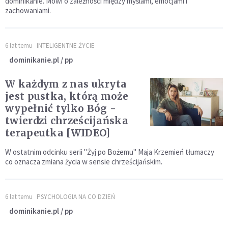
dominikanie. Mówi o zależności między myślami, emocjami i
zachowaniami.
6 lat temu
INTELIGENTNE ŻYCIE
dominikanie.pl / pp
W każdym z nas ukryta
jest pustka, którą może
wypełnić tylko Bóg -
twierdzi chrześcijańska
terapeutka [WIDEO]
W ostatnim odcinku serii "Żyj po Bożemu" Maja Krzemień tłumaczy
co oznacza zmiana życia w sensie chrześcijańskim.
6 lat temu
PSYCHOLOGIA NA CO DZIEŃ
dominikanie.pl / pp