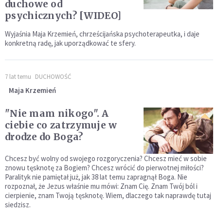
duchowe od
psychicznych? [WIDEO]
Wyjaśnia Maja Krzemień, chrześcijańska psychoterapeutka, i daje
konkretną radę, jak uporządkować te sfery.
7 lat temu
DUCHOWOŚĆ
Maja Krzemień
"Nie mam nikogo". A
ciebie co zatrzymuje w
drodze do Boga?
Chcesz być wolny od swojego rozgoryczenia? Chcesz mieć w sobie
znowu tęsknotę za Bogiem? Chcesz wrócić do pierwotnej miłości?
Paralityk nie pamiętał już, jak 38 lat temu zapragnął Boga. Nie
rozpoznał, że Jezus właśnie mu mówi: Znam Cię. Znam Twój ból i
cierpienie, znam Twoją tęsknotę. Wiem, dlaczego tak naprawdę tutaj
siedzisz.