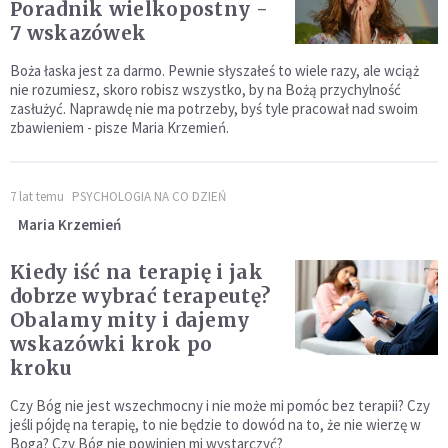
Poradnik wielkopostny -
7 wskazówek
Boża łaska jest za darmo. Pewnie słyszałeś to wiele razy, ale wciąż
nie rozumiesz, skoro robisz wszystko, by na Bożą przychylność
zasłużyć. Naprawdę nie ma potrzeby, byś tyle pracował nad swoim
zbawieniem - pisze Maria Krzemień.
7 lat temu
PSYCHOLOGIA NA CO DZIEŃ
Maria Krzemień
Kiedy iść na terapię i jak
dobrze wybrać terapeutę?
Obalamy mity i dajemy
wskazówki krok po
kroku
Czy Bóg nie jest wszechmocny i nie może mi pomóc bez terapii? Czy
jeśli pójdę na terapię, to nie będzie to dowód na to, że nie wierzę w
Boga? Czy Bóg nie powinien mi wystarczyć?