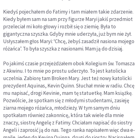
Kiedyś pojechałem do Fatimy i tam miałem takie zdarzenie.
Kiedy byłem sam na sam przy figurze Maryi jakiś przedmiot
przeleciał mi koło głowy i rozbił się o ziemię. Była to
gigantyczna szyszka. Gdyby mnie uderzyła, już bym nie żył.
Usłyszałem głos Maryi: ‘Chcę, żebyś zasadził nasiona mojego
różańca’. To była szyszka z nasionami. Mam ją do dzisiaj.
Po jakimś czasie przejeżdżałem obok Kolegium św. Tomasza
z Akwinu. I to mnie po prostu uderzyło. To jest katolicka
uczelnia. Zabiorę tam Broken Mary. Jest też nowy katolicki
prezydent Aquinas, Kevin Quinn. Słuchał mnie w radiu. Chcę
mu napisać, drogi Kevinie, mam tę statuetkę. Mam książkę.
Pozwólcie, że spotkam się z młodymi studentami, zasieję
ziarna mojego różańca, młodzieży. W tym samym dniu
spotkałam również zakonnicę, która tak wiele dla mnie
znaczy, siostrę Angelę z Fatimy. Chciałam napisać do siostry
Angeli i zaprosić ją do nas. Tego ranka napisałem więc dwa e-
maile, jeden do Kevina Quinna, drugi do siostry. Nacisnąłem