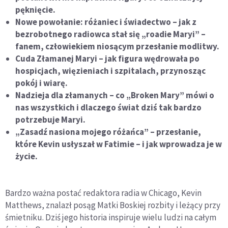
pęknięcie.
Nowe powołanie: różaniec i świadectwo – jak z
bezrobotnego radiowca stał się „roadie Maryi” –
fanem, człowiekiem niosącym przesłanie modlitwy.
Cuda Złamanej Maryi – jak figura wędrowała po
hospicjach, więzieniach i szpitalach, przynosząc
pokój i wiarę.
Nadzieja dla złamanych – co „Broken Mary” mówi o
nas wszystkich i dlaczego świat dziś tak bardzo
potrzebuje Maryi.
„Zasadź nasiona mojego różańca” – przesłanie,
które Kevin usłyszał w Fatimie – i jak wprowadza je w
życie.
Bardzo ważna postać redaktora radia w Chicago, Kevin
Matthews, znalazł posąg Matki Boskiej rozbity i leżący przy
śmietniku. Dziś jego historia inspiruje wielu ludzi na całym