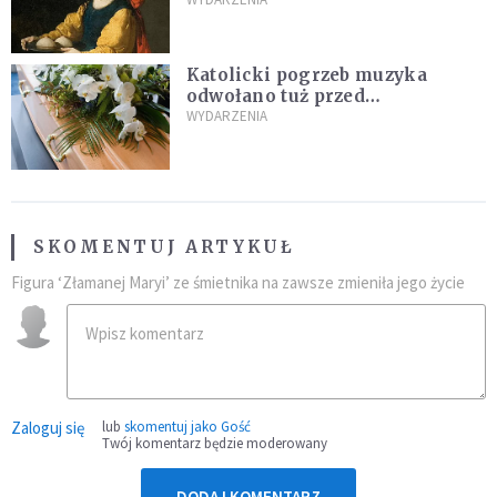
Katolicki pogrzeb muzyka
odwołano tuż przed
uroczystością. Powodem była
WYDARZENIA
przynależność do masonerii
SKOMENTUJ ARTYKUŁ
Figura ‘Złamanej Maryi’ ze śmietnika na zawsze zmieniła jego życie
Zaloguj się
lub
skomentuj jako Gość
Twój komentarz będzie moderowany
DODAJ KOMENTARZ