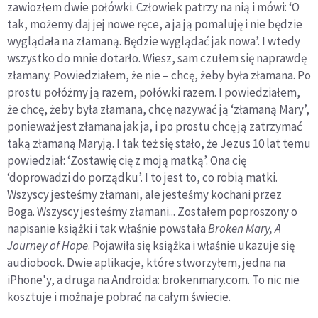
zawiozłem dwie połówki. Człowiek patrzy na nią i mówi: ‘O
tak, możemy daj jej nowe ręce, a ja ją pomaluję i nie będzie
wyglądała na złamaną. Będzie wyglądać jak nowa’. I wtedy
wszystko do mnie dotarło. Wiesz, sam czułem się naprawdę
złamany. Powiedziałem, że nie – chcę, żeby była złamana. Po
prostu połóżmy ją razem, połówki razem. I powiedziałem,
że chcę, żeby była złamana, chcę nazywać ją ‘złamaną Mary’,
ponieważ jest złamana jak ja, i po prostu chcę ją zatrzymać
taką złamaną Maryją. I tak też się stało, że Jezus 10 lat temu
powiedział: ‘Zostawię cię z moją matką’. Ona cię
‘doprowadzi do porządku’. I to jest to, co robią matki.
Wszyscy jesteśmy złamani, ale jesteśmy kochani przez
Boga. Wszyscy jesteśmy złamani... Zostałem poproszony o
napisanie książki i tak właśnie powstała
Broken Mary, A
Journey of Hope
. Pojawiła się książka i właśnie ukazuje się
audiobook. Dwie aplikacje, które stworzyłem, jedna na
iPhone'y, a druga na Androida: brokenmary.com. To nic nie
kosztuje i można je pobrać na całym świecie.