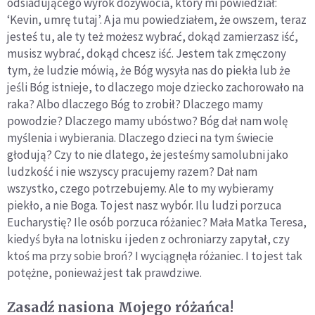
odsiadującego wyrok dożywocia, który mi powiedział:
‘Kevin, umrę tutaj’. A ja mu powiedziałem, że owszem, teraz
jesteś tu, ale ty też możesz wybrać, dokąd zamierzasz iść,
musisz wybrać, dokąd chcesz iść. Jestem tak zmęczony
tym, że ludzie mówią, że Bóg wysyła nas do piekła lub że
jeśli Bóg istnieje, to dlaczego moje dziecko zachorowało na
raka? Albo dlaczego Bóg to zrobił? Dlaczego mamy
powodzie? Dlaczego mamy ubóstwo? Bóg dał nam wolę
myślenia i wybierania. Dlaczego dzieci na tym świecie
głodują? Czy to nie dlatego, że jesteśmy samolubni jako
ludzkość i nie wszyscy pracujemy razem? Dał nam
wszystko, czego potrzebujemy. Ale to my wybieramy
piekło, a nie Boga. To jest nasz wybór. Ilu ludzi porzuca
Eucharystię? Ile osób porzuca różaniec? Mała Matka Teresa,
kiedyś była na lotnisku i jeden z ochroniarzy zapytał, czy
ktoś ma przy sobie broń? I wyciągnęła różaniec. I to jest tak
potężne, ponieważ jest tak prawdziwe.
Zasadź nasiona Mojego różańca!