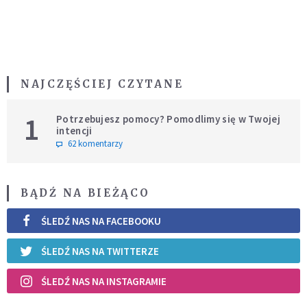
NAJCZĘŚCIEJ CZYTANE
1
Potrzebujesz pomocy? Pomodlimy się w Twojej
intencji
62 komentarzy
BĄDŹ NA BIEŻĄCO
ŚLEDŹ NAS NA FACEBOOKU
ŚLEDŹ NAS NA TWITTERZE
ŚLEDŹ NAS NA INSTAGRAMIE