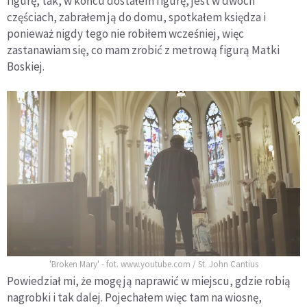
figurę, tak, w końcu dostałem figurę, jest w dwóch
częściach, zabrałem ją do domu, spotkałem księdza i
ponieważ nigdy tego nie robiłem wcześniej, więc
zastanawiam się, co mam zrobić z metrową figurą Matki
Boskiej.
'Broken Mary' - fot. www.youtube.com / St. John Cantius
Powiedział mi, że mogę ją naprawić w miejscu, gdzie robią
nagrobki i tak dalej. Pojechałem więc tam na wiosnę,