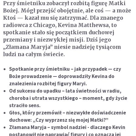
Przy śmietniku zobaczył rozbitą figurę Matki
Bożej. Mógł przejść obojętnie, ale coś — a może
Ktoś — kazał mu się zatrzymać. Dla znanego
radiowca z Chicago, Kevina Matthewsa, to
spotkanie stało się początkiem duchowej
przemiany i niezwykłej misji. Dziś jego
„Złamana Maryja” niesie nadzieję tysiącom
ludzi na całym świecie.
Spotkanie przy śmietniku – jak przypadek — czy
Boże prowadzenie — doprowadziły Kevina do
znalezienia rozbitej figury Maryi.
Od sukcesu do upadku – lata świetności w radiu,
choroba i utrata wszystkiego – moment, gdy życie
straciło sens.
Głos, który przemówił – niezwykłe doświadczenie
duchowe: „Czy wyprzesz się mojej Matki?”
Złamana Maryja – symbol nadziei - dlaczego Kevin
postanowił nie naprawiać figury i co oznacza jej