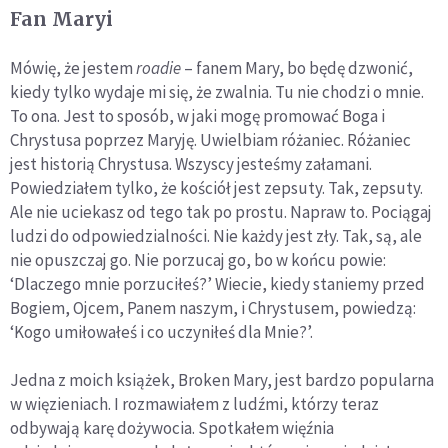
Fan Maryi
Mówię, że jestem
roadie
– fanem Mary, bo będę dzwonić,
kiedy tylko wydaje mi się, że zwalnia. Tu nie chodzi o mnie.
To ona. Jest to sposób, w jaki mogę promować Boga i
Chrystusa poprzez Maryję. Uwielbiam różaniec. Różaniec
jest historią Chrystusa. Wszyscy jesteśmy załamani.
Powiedziałem tylko, że kościół jest zepsuty. Tak, zepsuty.
Ale nie uciekasz od tego tak po prostu. Napraw to. Pociągaj
ludzi do odpowiedzialności. Nie każdy jest zły. Tak, są, ale
nie opuszczaj go. Nie porzucaj go, bo w końcu powie:
‘Dlaczego mnie porzuciłeś?’ Wiecie, kiedy staniemy przed
Bogiem, Ojcem, Panem naszym, i Chrystusem, powiedzą:
‘Kogo umiłowałeś i co uczyniłeś dla Mnie?’.
Jedna z moich książek, Broken Mary, jest bardzo popularna
w więzieniach. I rozmawiałem z ludźmi, którzy teraz
odbywają karę dożywocia. Spotkałem więźnia