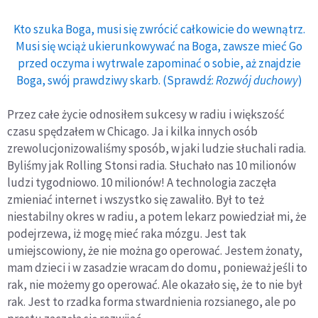
Kto szuka Boga, musi się zwrócić całkowicie do wewnątrz.
Musi się wciąż ukierunkowywać na Boga, zawsze mieć Go
przed oczyma i wytrwale zapominać o sobie, aż znajdzie
Boga, swój prawdziwy skarb. (Sprawdź:
Rozwój duchowy
)
Przez całe życie odnosiłem sukcesy w radiu i większość
czasu spędzałem w Chicago. Ja i kilka innych osób
zrewolucjonizowaliśmy sposób, w jaki ludzie słuchali radia.
Byliśmy jak Rolling Stonsi radia. Słuchało nas 10 milionów
ludzi tygodniowo. 10 milionów! A technologia zaczęła
zmieniać internet i wszystko się zawaliło. Był to też
niestabilny okres w radiu, a potem lekarz powiedział mi, że
podejrzewa, iż mogę mieć raka mózgu. Jest tak
umiejscowiony, że nie można go operować. Jestem żonaty,
mam dzieci i w zasadzie wracam do domu, ponieważ jeśli to
rak, nie możemy go operować. Ale okazało się, że to nie był
rak. Jest to rzadka forma stwardnienia rozsianego, ale po