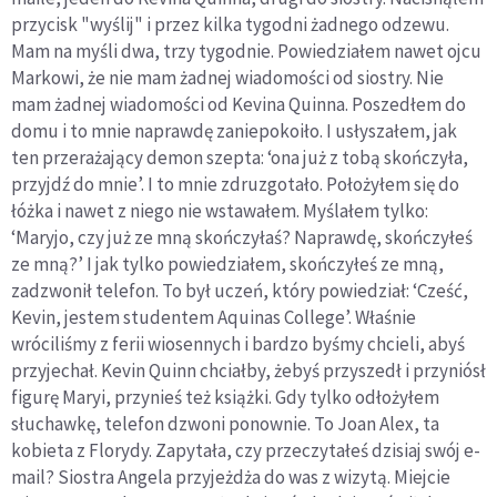
przycisk "wyślij" i przez kilka tygodni żadnego odzewu.
Mam na myśli dwa, trzy tygodnie. Powiedziałem nawet ojcu
Markowi, że nie mam żadnej wiadomości od siostry. Nie
mam żadnej wiadomości od Kevina Quinna. Poszedłem do
domu i to mnie naprawdę zaniepokoiło. I usłyszałem, jak
ten przerażający demon szepta: ‘ona już z tobą skończyła,
przyjdź do mnie’. I to mnie zdruzgotało. Położyłem się do
łóżka i nawet z niego nie wstawałem. Myślałem tylko:
‘Maryjo, czy już ze mną skończyłaś? Naprawdę, skończyłeś
ze mną?’ I jak tylko powiedziałem, skończyłeś ze mną,
zadzwonił telefon. To był uczeń, który powiedział: ‘Cześć,
Kevin, jestem studentem Aquinas College’. Właśnie
wróciliśmy z ferii wiosennych i bardzo byśmy chcieli, abyś
przyjechał. Kevin Quinn chciałby, żebyś przyszedł i przyniósł
figurę Maryi, przynieś też książki. Gdy tylko odłożyłem
słuchawkę, telefon dzwoni ponownie. To Joan Alex, ta
kobieta z Florydy. Zapytała, czy przeczytałeś dzisiaj swój e-
mail? Siostra Angela przyjeżdża do was z wizytą. Miejcie