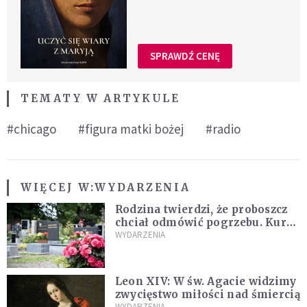
SPRAWDŹ CENĘ
TEMATY W ARTYKULE
#chicago
#figura matki bożej
#radio
WIĘCEJ W:
WYDARZENIA
Rodzina twierdzi, że proboszcz
chciał odmówić pogrzebu. Kuria
zapowiada wyjaśnienia
WYDARZENIA
Leon XIV: W św. Agacie widzimy
zwycięstwo miłości nad śmiercią
WYDARZENIA