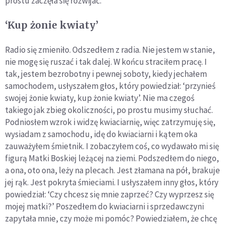
prostu zaczęła się rozwijać.
‘Kup żonie kwiaty’
Radio się zmieniło. Odszedłem z radia. Nie jestem w stanie,
nie mogę się ruszać i tak dalej. W końcu straciłem pracę. I
tak, jestem bezrobotny i pewnej soboty, kiedy jechałem
samochodem, usłyszałem głos, który powiedział: ‘przynieś
swojej żonie kwiaty, kup żonie kwiaty’. Nie ma czegoś
takiego jak zbieg okoliczności, po prostu musimy słuchać.
Podniosłem wzrok i widzę kwiaciarnię, więc zatrzymuję się,
wysiadam z samochodu, idę do kwiaciarni i kątem oka
zauważyłem śmietnik. I zobaczyłem coś, co wydawało mi się
figurą Matki Boskiej leżącej na ziemi. Podszedłem do niego,
a ona, oto ona, leży na plecach. Jest złamana na pół, brakuje
jej rąk. Jest pokryta śmieciami. I usłyszałem inny głos, który
powiedział: ‘Czy chcesz się mnie zaprzeć? Czy wyprzesz się
mojej matki?’ Poszedłem do kwiaciarni i sprzedawczyni
zapytała mnie, czy może mi pomóc? Powiedziałem, że chcę