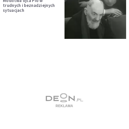
Modlitwa ojca Pio w
trudnych i beznadziejnych
sytuacjach