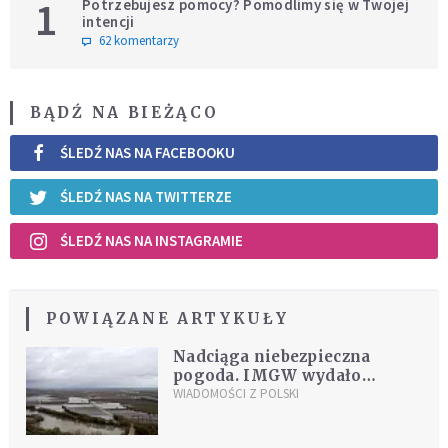
1
Potrzebujesz pomocy? Pomodlimy się w Twojej
intencji
62 komentarzy
BĄDŹ NA BIEŻĄCO
ŚLEDŹ NAS NA FACEBOOKU
ŚLEDŹ NAS NA TWITTERZE
ŚLEDŹ NAS NA INSTAGRAMIE
POWIĄZANE ARTYKUŁY
Nadciąga niebezpieczna
pogoda. IMGW wydało
ostrzeżenia, RCB apeluje o
WIADOMOŚCI Z POLSKI
ostrożność