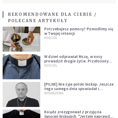
REKOMENDOWANE DLA CIEBIE /
POLECANE ARTYKUŁY
Potrzebujesz pomocy? Pomodlimy się
w Twojej intencji
KOŚCIÓŁ
W dzień odprawiał Mszę, w nocy
prowadził drugie życie. Przełożony
kazał mu opuścić zakon
KOŚCIÓŁ
[PILNE] Nie żyje polski biskup. Jeszcze
tego samego dnia spowiadał i
sprawował Mszę świętą
WYDARZENIA
Ksiądz zrezygnował z przyjęcia
święceń biskupich. "Jestem naprawdę