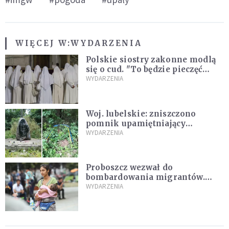
WIĘCEJ W:
WYDARZENIA
Polskie siostry zakonne modlą
się o cud. "To będzie pieczęć
Pana Boga dla naszej wiary"
WYDARZENIA
Woj. lubelskie: zniszczono
pomnik upamiętniający
żołnierzy UPA. Ambasada
WYDARZENIA
Ukrainy reaguje
Proboszcz wezwał do
bombardowania migrantów.
"Masowy ogień przeciwko
WYDARZENIA
najeźdźcom!"