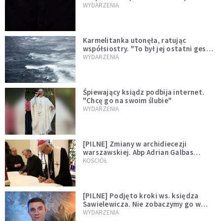
niegodny"
WYDARZENIA
Karmelitanka utonęła, ratując
współsiostry. "To był jej ostatni gest
miłości"
WYDARZENIA
Śpiewający ksiądz podbija internet.
"Chcę go na swoim ślubie"
WYDARZENIA
[PILNE] Zmiany w archidiecezji
warszawskiej. Abp Adrian Galbas
wręczył dekrety nowym proboszczom
KOŚCIÓŁ
[PILNE] Podjęto kroki ws. księdza
Sawielewicza. Nie zobaczymy go w
mediach
WYDARZENIA