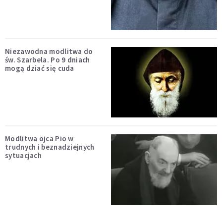
Niezawodna modlitwa do
św. Szarbela. Po 9 dniach
mogą dziać się cuda
Modlitwa ojca Pio w
trudnych i beznadziejnych
sytuacjach