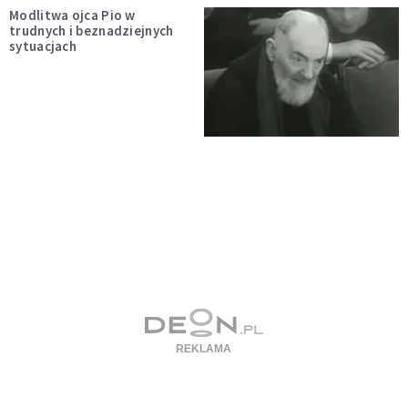
Modlitwa ojca Pio w
trudnych i beznadziejnych
sytuacjach