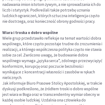
nadawania imion istotom żywym, a nie sprowadzania ich do
liczb i statystyk. Podkreślali także potrzebę uznania
ludzkich ograniczeń, których sztuczna inteligencja często
nie dostrzega, oraz konieczność obrony godności pracy.
Wiara i troska o dobro wspólne
Wiele grup przedstawiło refleksje na temat wartości dobra
wspólnego, które często pozostaje trudne do zrozumienia i
realizacji, a którego współczesna polityka często nie stawia
sobie za cel. Zwrócono uwagę, że budowanie dobra
wspólnego wymaga „języka serca”, zdolnego przezwyciężyć
konformizm, korupcję oraz poczucie bezsilności
wynikające z koncentracji własności i zasobów w rękach
nielicznych.
Jak informuje Biuro Prasowe Stolicy Apostolskiej, w trakcie
dyskusji podkreślono, że źródłem troski o dobro wspólne
jest wiara w Boga oraz w transcendentny wymiar obecny w
każdej osobie ludzkiej. Uzdalnia ona człowieka do