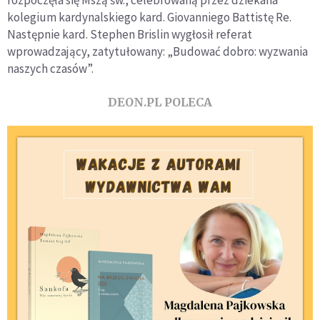
rozpoczęła się Mszą św., celebrowaną przez dziekana
kolegium kardynalskiego kard. Giovanniego Battistę Re.
Następnie kard. Stephen Brislin wygłosił referat
wprowadzający, zatytułowany: „Budować dobro: wyzwania
naszych czasów”.
DEON.PL POLECA