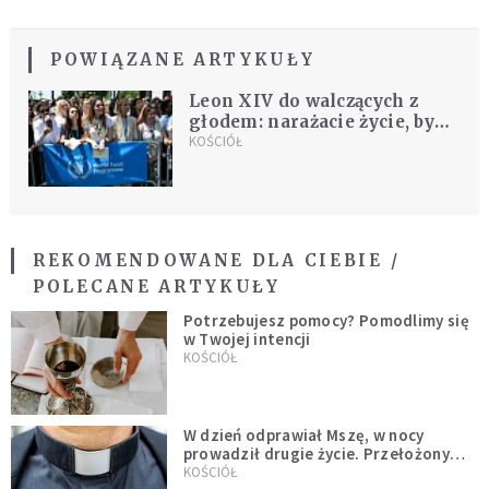
POWIĄZANE ARTYKUŁY
Leon XIV do walczących z
głodem: narażacie życie, by
żywność docierała do
KOŚCIÓŁ
najbardziej potrzebujących
REKOMENDOWANE DLA CIEBIE /
POLECANE ARTYKUŁY
Potrzebujesz pomocy? Pomodlimy się
w Twojej intencji
KOŚCIÓŁ
W dzień odprawiał Mszę, w nocy
prowadził drugie życie. Przełożony
kazał mu opuścić zakon
KOŚCIÓŁ