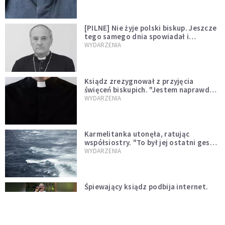
[PILNE] Nie żyje polski biskup. Jeszcze
tego samego dnia spowiadał i
sprawował Mszę świętą
WYDARZENIA
Ksiądz zrezygnował z przyjęcia
święceń biskupich. "Jestem naprawdę
niegodny"
WYDARZENIA
Karmelitanka utonęła, ratując
współsiostry. "To był jej ostatni gest
miłości"
WYDARZENIA
Śpiewający ksiądz podbija internet.
"Chcę go na swoim ślubie"
WYDARZENIA