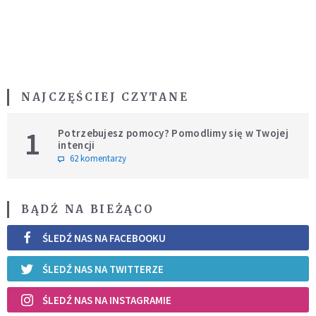
NAJCZĘŚCIEJ CZYTANE
1
Potrzebujesz pomocy? Pomodlimy się w Twojej
intencji
62 komentarzy
BĄDŹ NA BIEŻĄCO
ŚLEDŹ NAS NA FACEBOOKU
ŚLEDŹ NAS NA TWITTERZE
ŚLEDŹ NAS NA INSTAGRAMIE