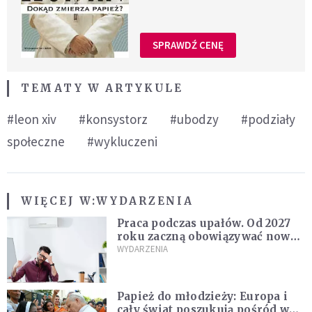
SPRAWDŹ CENĘ
TEMATY W ARTYKULE
#leon xiv
#konsystorz
#ubodzy
#podziały
społeczne
#wykluczeni
WIĘCEJ W:
WYDARZENIA
Praca podczas upałów. Od 2027
roku zaczną obowiązywać nowe
przepisy
WYDARZENIA
Papież do młodzieży: Europa i
cały świat poszukują pośród was