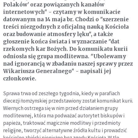
Polaków' oraz powiązanych kanałów
internetowych" - czytamy w komunikacie
datowanym na 14 maja br. Chodzi o "szerzenie
treści niezgodnych z oficjalną nauką Kościoła
oraz budowanie atmosfery lęku", a także
głoszenie końca świata i wyznaczanie "dat
rzekomych kar Bożych. Do komunikatu kurii
odniosła się grupa modlitewna. "Ubolewamy
nad ignorancją w zbadaniu naszej sprawy przez
Wikariusza Generalnego" - napisali jej
członkowie.
Sprawa trwa od zeszłego tygodnia, kiedy w parafiach
diecezji łomżynskiej przedstawiony został komunikat kurii.
Wiernych ostrzega się w nim przed działaniem grupy
modlitewnej, która ma podważać autorytet biskupów i
papieża, traktować magicznie modlitwy i przedmioty
religijne, tworzyć alternatywne źródła kultu i prowadzić
kościelne zbiórki pieniężne bez zgody Kościoła. W tle