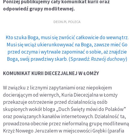
Poniżej publikujemy cały komunikat kurii oraz
odpowiedź grupy modlitewnej.
DEON.PL POLECA
Kto szuka Boga, musi się zwrócić całkowicie do wewnątrz.
Musi się wciąż ukierunkowywać na Boga, zawsze mieć Go
przed oczyma i wytrwale zapominać o sobie, aż znajdzie
Boga, swój prawdziwy skarb. (Sprawdź:
Rozwój duchowy
)
KOMUNIKAT KURII DIECEZJALNEJ W ŁOMŻY
W związku z licznymi zapytaniami oraz niepokojem
docierającym od wiernych, Kuria Diecezjalna w Łomży
przekazuje ostrzeżenie przed działalnością osób
skupionych wokół bloga „Duch Święty mówi do Polaków”
oraz powiązanych kanałów internetowych. Działalność ta,
prowadzona obecnie przez nieformalną grupę modlitewną
Krzyż Nowego Jeruzalem w miejscowości Grębki (parafia