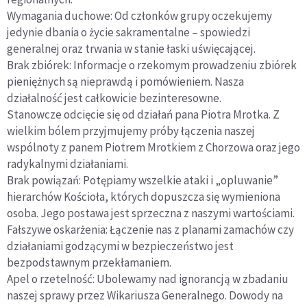
Wymagania duchowe: Od członków grupy oczekujemy
jedynie dbania o życie sakramentalne – spowiedzi
generalnej oraz trwania w stanie łaski uświęcającej.
Brak zbiórek: Informacje o rzekomym prowadzeniu zbiórek
pieniężnych są nieprawdą i pomówieniem. Nasza
działalność jest całkowicie bezinteresowne.
Stanowcze odcięcie się od działań pana Piotra Mrotka. Z
wielkim bólem przyjmujemy próby łączenia naszej
wspólnoty z panem Piotrem Mrotkiem z Chorzowa oraz jego
radykalnymi działaniami.
Brak powiązań: Potępiamy wszelkie ataki i „opluwanie”
hierarchów Kościoła, których dopuszcza się wymieniona
osoba. Jego postawa jest sprzeczna z naszymi wartościami.
Fałszywe oskarżenia: Łączenie nas z planami zamachów czy
działaniami godzącymi w bezpieczeństwo jest
bezpodstawnym przekłamaniem.
Apel o rzetelność: Ubolewamy nad ignorancją w zbadaniu
naszej sprawy przez Wikariusza Generalnego. Dowody na