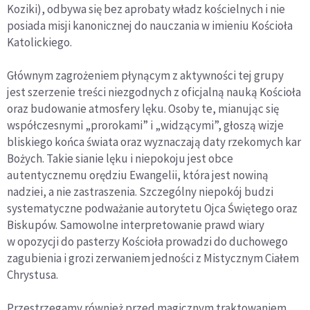
Koziki), odbywa się bez aprobaty władz kościelnych i nie
posiada misji kanonicznej do nauczania w imieniu Kościoła
Katolickiego.
Głównym zagrożeniem płynącym z aktywności tej grupy
jest szerzenie treści niezgodnych z oficjalną nauką Kościoła
oraz budowanie atmosfery lęku. Osoby te, mianując się
współczesnymi „prorokami” i „widzącymi”, głoszą wizje
bliskiego końca świata oraz wyznaczają daty rzekomych kar
Bożych. Takie sianie lęku i niepokoju jest obce
autentycznemu orędziu Ewangelii, która jest nowiną
nadziei, a nie zastraszenia. Szczególny niepokój budzi
systematyczne podważanie autorytetu Ojca Świętego oraz
Biskupów. Samowolne interpretowanie prawd wiary
w opozycji do pasterzy Kościoła prowadzi do duchowego
zagubienia i grozi zerwaniem jedności z Mistycznym Ciałem
Chrystusa.
Przestrzegamy również przed magicznym traktowaniem