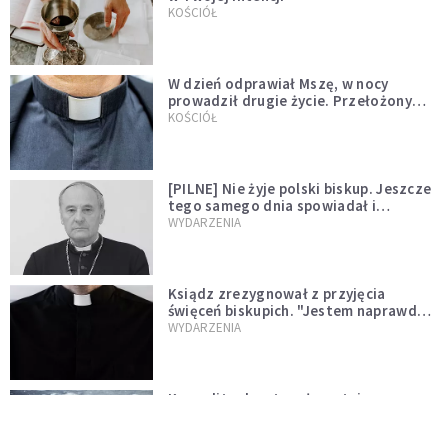
KOŚCIÓŁ
W dzień odprawiał Mszę, w nocy
prowadził drugie życie. Przełożony
kazał mu opuścić zakon
KOŚCIÓŁ
[PILNE] Nie żyje polski biskup. Jeszcze
tego samego dnia spowiadał i
sprawował Mszę świętą
WYDARZENIA
Ksiądz zrezygnował z przyjęcia
święceń biskupich. "Jestem naprawdę
niegodny"
WYDARZENIA
Karmelitanka utonęła, ratując
współsiostry. "To był jej ostatni gest
miłości"
WYDARZENIA