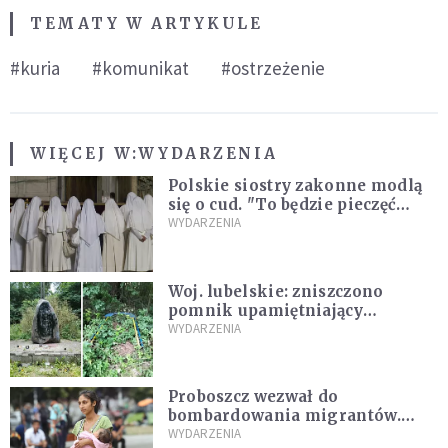
TEMATY W ARTYKULE
#kuria
#komunikat
#ostrzeżenie
WIĘCEJ W:
WYDARZENIA
Polskie siostry zakonne modlą
się o cud. "To będzie pieczęć
Pana Boga dla naszej wiary"
WYDARZENIA
Woj. lubelskie: zniszczono
pomnik upamiętniający
żołnierzy UPA. Ambasada
WYDARZENIA
Ukrainy reaguje
Proboszcz wezwał do
bombardowania migrantów.
"Masowy ogień przeciwko
WYDARZENIA