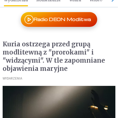
Radio DEON Modlitwa
Kuria ostrzega przed grupą
modlitewną z "prorokami" i
"widzącymi". W tle zapomniane
objawienia maryjne
WYDARZENIA