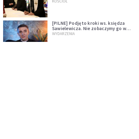
wręczył dekrety nowym proboszczom
KOŚCIÓŁ
[PILNE] Podjęto kroki ws. księdza
Sawielewicza. Nie zobaczymy go w
mediach
WYDARZENIA