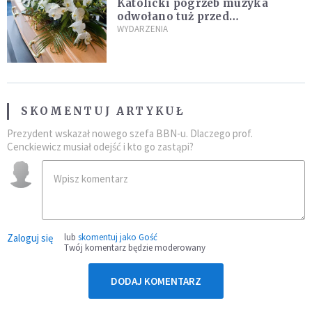
Katolicki pogrzeb muzyka
odwołano tuż przed
uroczystością. Powodem była
WYDARZENIA
przynależność do masonerii
SKOMENTUJ ARTYKUŁ
Prezydent wskazał nowego szefa BBN-u. Dlaczego prof.
Cenckiewicz musiał odejść i kto go zastąpi?
Zaloguj się
lub
skomentuj jako Gość
Twój komentarz będzie moderowany
DODAJ KOMENTARZ