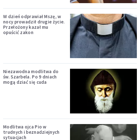
W dzień odprawiał Mszę, w
nocy prowadził drugie życie.
Przełożony kazał mu
opuścić zakon
Niezawodna modlitwa do
św. Szarbela. Po 9 dniach
mogą dziać się cuda
Modlitwa ojca Pio w
trudnych i beznadziejnych
sytuacjach