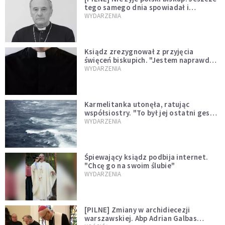
tego samego dnia spowiadał i
sprawował Mszę świętą
WYDARZENIA
Ksiądz zrezygnował z przyjęcia
święceń biskupich. "Jestem naprawdę
niegodny"
WYDARZENIA
Karmelitanka utonęła, ratując
współsiostry. "To był jej ostatni gest
miłości"
WYDARZENIA
Śpiewający ksiądz podbija internet.
"Chcę go na swoim ślubie"
WYDARZENIA
[PILNE] Zmiany w archidiecezji
warszawskiej. Abp Adrian Galbas