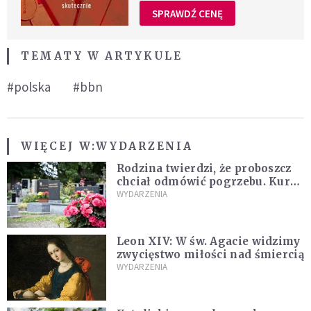
SPRAWDŹ CENĘ
TEMATY W ARTYKULE
#polska
#bbn
WIĘCEJ W:
WYDARZENIA
Rodzina twierdzi, że proboszcz
chciał odmówić pogrzebu. Kuria
zapowiada wyjaśnienia
WYDARZENIA
Leon XIV: W św. Agacie widzimy
zwycięstwo miłości nad śmiercią
WYDARZENIA