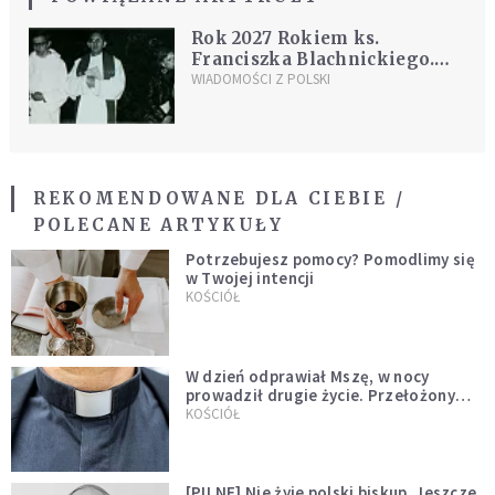
Rok 2027 Rokiem ks.
Franciszka Blachnickiego.
Senat podjął uchwałę
WIADOMOŚCI Z POLSKI
REKOMENDOWANE DLA CIEBIE /
POLECANE ARTYKUŁY
Potrzebujesz pomocy? Pomodlimy się
w Twojej intencji
KOŚCIÓŁ
W dzień odprawiał Mszę, w nocy
prowadził drugie życie. Przełożony
kazał mu opuścić zakon
KOŚCIÓŁ
[PILNE] Nie żyje polski biskup. Jeszcze