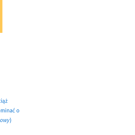
ciąż
ominać o
howy
)