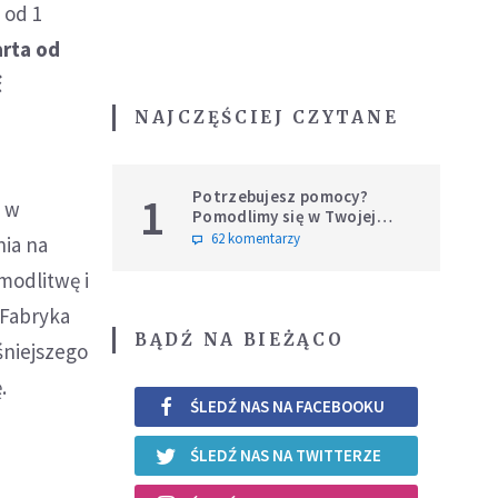
 od 1
rta od
ć
NAJCZĘŚCIEJ CZYTANE
Potrzebujesz pomocy?
1
, w
Pomodlimy się w Twojej
intencji
62 komentarzy
nia na
modlitwę i
 Fabryka
BĄDŹ NA BIEŻĄCO
śniejszego
.
ŚLEDŹ NAS NA FACEBOOKU
ŚLEDŹ NAS NA TWITTERZE