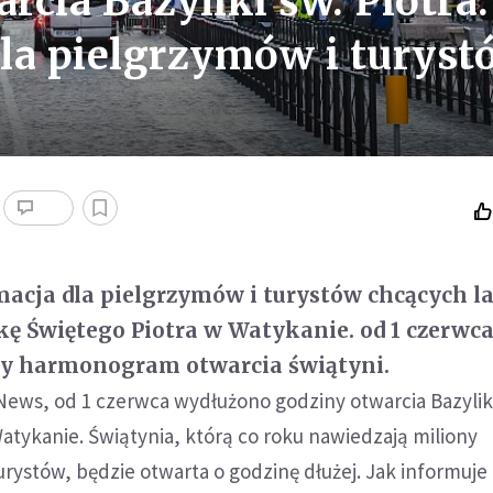
cia Bazyliki św. Piotra.
la pielgrzymów i turyst
acja dla pielgrzymów i turystów chcących l
kę Świętego Piotra w Watykanie. od 1 czerwc
y harmonogram otwarcia świątyni.
News, od 1 czerwca wydłużono godziny otwarcia Bazylik
atykanie. Świątynia, którą co roku nawiedzają miliony
rystów, będzie otwarta o godzinę dłużej. Jak informuje