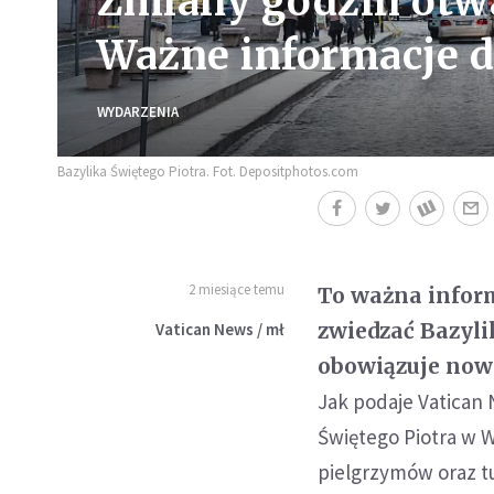
Zmiany godzin otwar
Ważne informacje d
WYDARZENIA
Bazylika Świętego Piotra. Fot. Depositphotos.com
2 miesiące temu
To ważna inform
zwiedzać Bazyli
Vatican News / mł
obowiązuje now
Jak podaje Vatican 
Świętego Piotra w W
pielgrzymów oraz tu