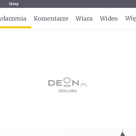
g
Sklep
Wię
darzenia
Komentarze
Wiara
Wideo