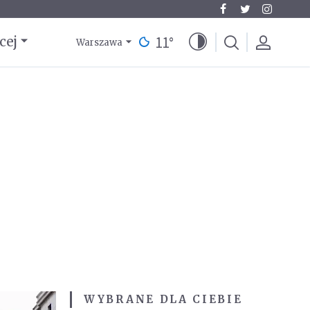
11
°
cej
Warszawa
WYBRANE DLA CIEBIE