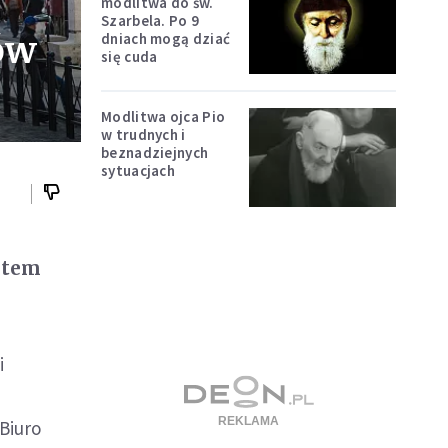
modlitwa do św.
Szarbela. Po 9
ów
dniach mogą dziać
się cuda
Modlitwa ojca Pio
w trudnych i
beznadziejnych
sytuacjach
atem
a
i
 Biuro