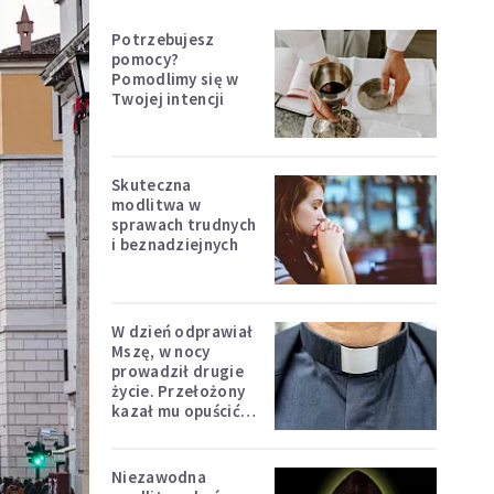
Potrzebujesz
pomocy?
Pomodlimy się w
Twojej intencji
Skuteczna
modlitwa w
sprawach trudnych
i beznadziejnych
W dzień odprawiał
Mszę, w nocy
prowadził drugie
życie. Przełożony
kazał mu opuścić
zakon
Niezawodna