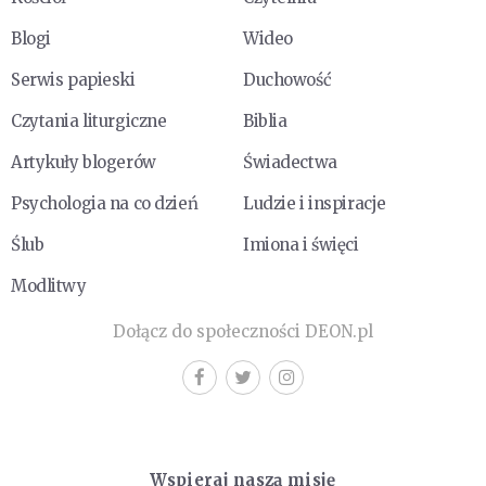
Blogi
Wideo
Serwis papieski
Duchowość
Czytania liturgiczne
Biblia
Artykuły blogerów
Świadectwa
Psychologia na co dzień
Ludzie i inspiracje
Ślub
Imiona i święci
Modlitwy
Dołącz do społeczności DEON.pl
Wspieraj naszą misję