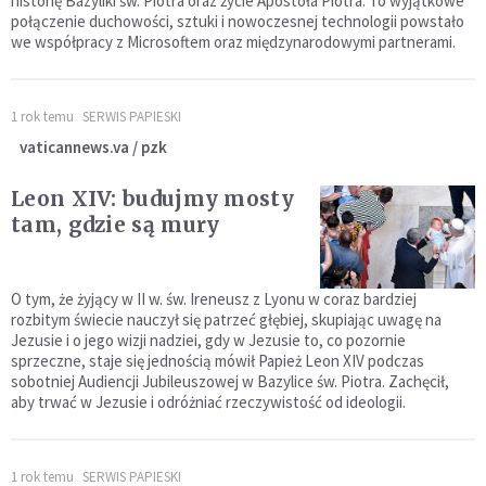
historię Bazyliki św. Piotra oraz życie Apostoła Piotra. To wyjątkowe
połączenie duchowości, sztuki i nowoczesnej technologii powstało
we współpracy z Microsoftem oraz międzynarodowymi partnerami.
1 rok temu
SERWIS PAPIESKI
vaticannews.va / pzk
Leon XIV: budujmy mosty
tam, gdzie są mury
O tym, że żyjący w II w. św. Ireneusz z Lyonu w coraz bardziej
rozbitym świecie nauczył się patrzeć głębiej, skupiając uwagę na
Jezusie i o jego wizji nadziei, gdy w Jezusie to, co pozornie
sprzeczne, staje się jednością mówił Papież Leon XIV podczas
sobotniej Audiencji Jubileuszowej w Bazylice św. Piotra. Zachęcił,
aby trwać w Jezusie i odróżniać rzeczywistość od ideologii.
1 rok temu
SERWIS PAPIESKI