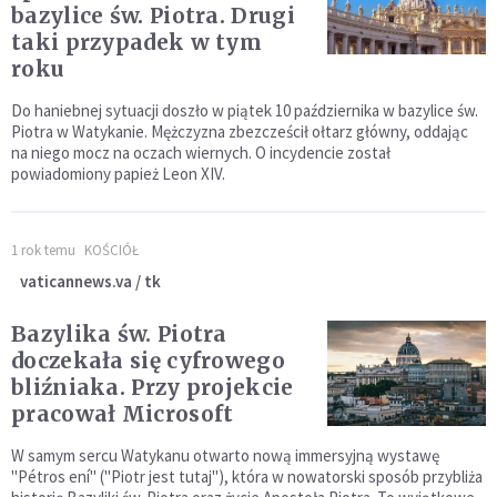
bazylice św. Piotra. Drugi
taki przypadek w tym
roku
Do haniebnej sytuacji doszło w piątek 10 października w bazylice św.
Piotra w Watykanie. Mężczyzna zbezcześcił ołtarz główny, oddając
na niego mocz na oczach wiernych. O incydencie został
powiadomiony papież Leon XIV.
1 rok temu
KOŚCIÓŁ
vaticannews.va / tk
Bazylika św. Piotra
doczekała się cyfrowego
bliźniaka. Przy projekcie
pracował Microsoft
W samym sercu Watykanu otwarto nową immersyjną wystawę
"Pétros ení" ("Piotr jest tutaj"), która w nowatorski sposób przybliża