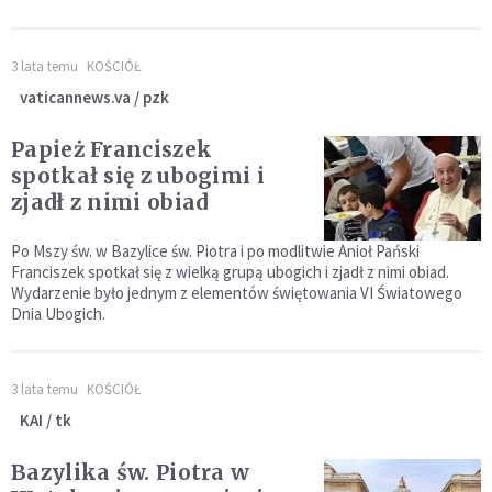
3 lata temu
KOŚCIÓŁ
vaticannews.va / pzk
Papież Franciszek
spotkał się z ubogimi i
zjadł z nimi obiad
Po Mszy św. w Bazylice św. Piotra i po modlitwie Anioł Pański
Franciszek spotkał się z wielką grupą ubogich i zjadł z nimi obiad.
Wydarzenie było jednym z elementów świętowania VI Światowego
Dnia Ubogich.
3 lata temu
KOŚCIÓŁ
KAI / tk
Bazylika św. Piotra w