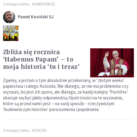
3 miesiące temu
KOMENTARZE
Paweł Kosiński SJ
Zbliża się rocznica
‘Habemus Papam’ – to
moja historia ‘tu i teraz’
Żyjemy, a jestem o tym absolutnie przekonany, w ‘złotym wieku’
papiestwa i całego Kościoła. Nie dlatego, że nie ma problemów czy
wyzwań, bo jest ich sporo, ale dlatego, że każdy kolejny ‘Pontifex’
okazuje się być jakby odpowiedzią Opatrzności na te wyzwania,
które są przed nami i jest – na swój sposób – rzeczywistym
‘budowniczym mostów’ porozumienia i pojednania.
5 miesięcy temu
KOŚCIÓŁ