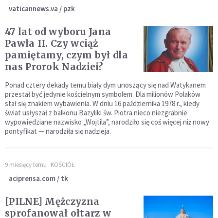
vaticannews.va / pzk
47 lat od wyboru Jana
Pawła II. Czy wciąż
pamiętamy, czym był dla
nas Prorok Nadziei?
Ponad cztery dekady temu biały dym unoszący się nad Watykanem
przestał być jedynie kościelnym symbolem. Dla milionów Polaków
stał się znakiem wybawienia. W dniu 16 października 1978 r., kiedy
świat usłyszał z balkonu Bazyliki św. Piotra nieco niezgrabnie
wypowiedziane nazwisko „Wojtila”, narodziło się coś więcej niż nowy
pontyfikat — narodziła się nadzieja.
9 miesięcy temu
KOŚCIÓŁ
aciprensa.com / tk
[PILNE] Mężczyzna
sprofanował ołtarz w