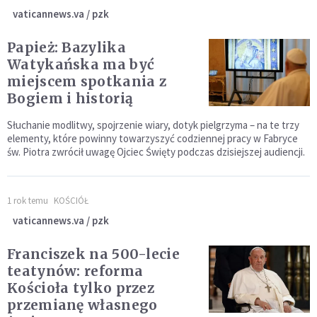
vaticannews.va / pzk
Papież: Bazylika
Watykańska ma być
miejscem spotkania z
Bogiem i historią
Słuchanie modlitwy, spojrzenie wiary, dotyk pielgrzyma – na te trzy
elementy, które powinny towarzyszyć codziennej pracy w Fabryce
św. Piotra zwrócił uwagę Ojciec Święty podczas dzisiejszej audiencji.
1 rok temu
KOŚCIÓŁ
vaticannews.va / pzk
Franciszek na 500-lecie
teatynów: reforma
Kościoła tylko przez
przemianę własnego