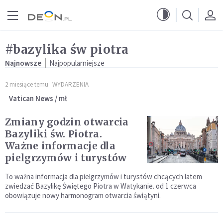
Przejdź do menu głównego
Przejdź do treści
#bazylika św piotra
Najnowsze
Najpopularniejsze
2 miesiące temu
WYDARZENIA
Vatican News / mł
Zmiany godzin otwarcia
Bazyliki św. Piotra.
Ważne informacje dla
pielgrzymów i turystów
To ważna informacja dla pielgrzymów i turystów chcących latem
zwiedzać Bazylikę Świętego Piotra w Watykanie. od 1 czerwca
obowiązuje nowy harmonogram otwarcia świątyni.