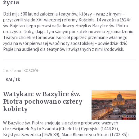
życia
Dziś mija 500 lat od założenia teatynów, którzy – wraz z innymi –
przyczynili się do XVI-wiecznej reformy Kościoła. 14 września 1524 r.
św. Kajetan i jego pierwsi naśladowcy złożyli w Bazylice św. Piotra
uroczyste śluby, dając tym samym początek nowemu zgromadzeniu.
Teatyni chcieli reformować Kościół poprzez przemianę własnego
życia na wzór pierwszej wspólnoty apostolskiej – powiedział dziś
Papież na audiencji dla teatynów i związanych z nimi środowisk.
1 rok temu
KOŚCIÓŁ
KAI / tk
Watykan: w Bazylice św.
Piotra pochowano cztery
kobiety
W Bazylice św. Piotra znajdują się cztery grobowce ważnych
chrześcijanek. Są to Szarlota (Charlotta) Cypryjska (1444-87),
Krystyna Szwedzka (1626-89), Maria Klementyna Stuart (1702-35) i