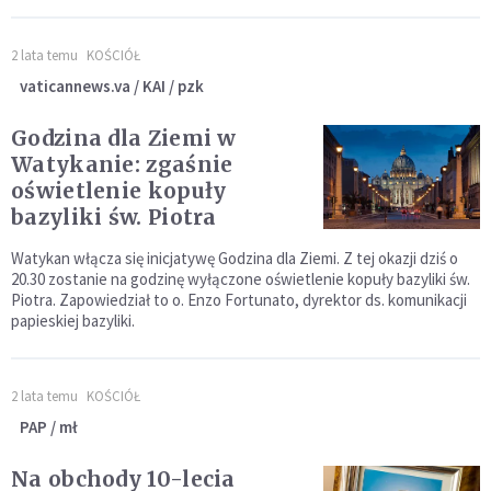
2 lata temu
KOŚCIÓŁ
vaticannews.va / KAI / pzk
Godzina dla Ziemi w
Watykanie: zgaśnie
oświetlenie kopuły
bazyliki św. Piotra
Watykan włącza się inicjatywę Godzina dla Ziemi. Z tej okazji dziś o
20.30 zostanie na godzinę wyłączone oświetlenie kopuły bazyliki św.
Piotra. Zapowiedział to o. Enzo Fortunato, dyrektor ds. komunikacji
papieskiej bazyliki.
2 lata temu
KOŚCIÓŁ
PAP / mł
Na obchody 10-lecia