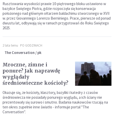
Rusztowania wysokości prawie 10-piętrowego bloku ustawiono w
bazylice Świętego Piotra, gdzie rozpoczęła się konserwacja
położonego nad głównym ołtarzem baldachimu stworzonego w XVII
w. przez Giovanniego Lorenzo Berniniego. Prace, pierwsze od ponad
dwustu lat, odbywają się w ramach przygotowań do Roku Świętego
2025.
2 lata temu
PO GODZINACH
The Conversation / pk
Mroczne, zimne i
ponure? Jak naprawdę
wyglądały
średniowieczne kościoły?
Okazuje się, że kościoły, klasztory, bazyliki i katedry z czasów
średniowiecza nie posiadały ponurego wyglądu, a ich ściany nie
prezentowały się surowo i smutno. Badania naukowców rzucają na
ten okres zupełnie inne światło - informuje portal "The
Conversation".