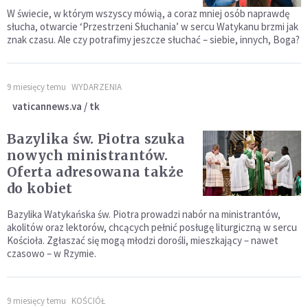
W świecie, w którym wszyscy mówią, a coraz mniej osób naprawdę
słucha, otwarcie ‘Przestrzeni Słuchania’ w sercu Watykanu brzmi jak
znak czasu. Ale czy potrafimy jeszcze słuchać – siebie, innych, Boga?
9 miesięcy temu
WYDARZENIA
vaticannews.va / tk
Bazylika św. Piotra szuka
nowych ministrantów.
Oferta adresowana także
do kobiet
Bazylika Watykańska św. Piotra prowadzi nabór na ministrantów,
akolitów oraz lektorów, chcących pełnić posługę liturgiczną w sercu
Kościoła. Zgłaszać się mogą młodzi dorośli, mieszkający – nawet
czasowo – w Rzymie.
9 miesięcy temu
KOŚCIÓŁ