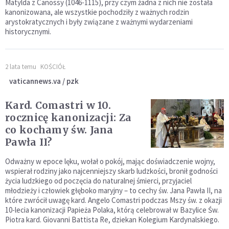
Matylda z Canossy (1046-1115), przy czym żadna z nich nie została
kanonizowana, ale wszystkie pochodziły z ważnych rodzin
arystokratycznych i były związane z ważnymi wydarzeniami
historycznymi.
2 lata temu
KOŚCIÓŁ
vaticannews.va / pzk
Kard. Comastri w 10.
rocznicę kanonizacji: Za
co kochamy św. Jana
Pawła II?
Odważny w epoce lęku, wołał o pokój, mając doświadczenie wojny,
wspierał rodziny jako najcenniejszy skarb ludzkości, bronił godności
życia ludzkiego od poczęcia do naturalnej śmierci, przyjaciel
młodzieży i człowiek głęboko maryjny – to cechy św. Jana Pawła II, na
które zwrócił uwagę kard. Angelo Comastri podczas Mszy św. z okazji
10-lecia kanonizacji Papieża Polaka, którą celebrował w Bazylice Św.
Piotra kard. Giovanni Battista Re, dziekan Kolegium Kardynalskiego.