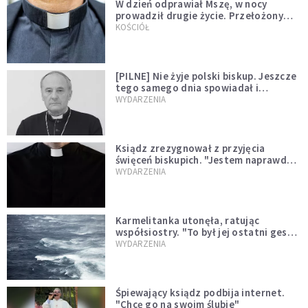
W dzień odprawiał Mszę, w nocy
prowadził drugie życie. Przełożony
kazał mu opuścić zakon
KOŚCIÓŁ
[PILNE] Nie żyje polski biskup. Jeszcze
tego samego dnia spowiadał i
sprawował Mszę świętą
WYDARZENIA
Ksiądz zrezygnował z przyjęcia
święceń biskupich. "Jestem naprawdę
niegodny"
WYDARZENIA
Karmelitanka utonęła, ratując
współsiostry. "To był jej ostatni gest
miłości"
WYDARZENIA
Śpiewający ksiądz podbija internet.
"Chcę go na swoim ślubie"