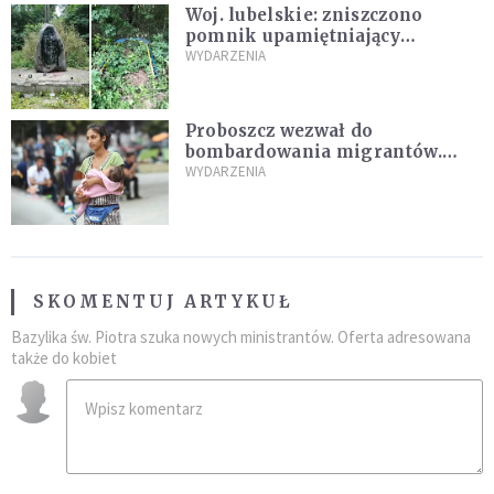
Woj. lubelskie: zniszczono
pomnik upamiętniający
żołnierzy UPA. Ambasada
WYDARZENIA
Ukrainy reaguje
Proboszcz wezwał do
bombardowania migrantów.
"Masowy ogień przeciwko
WYDARZENIA
najeźdźcom!"
SKOMENTUJ ARTYKUŁ
Bazylika św. Piotra szuka nowych ministrantów. Oferta adresowana
także do kobiet