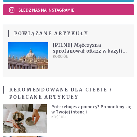
ŚLEDŹ NAS NA INSTAGRAMIE
POWIĄZANE ARTYKUŁY
[PILNE] Mężczyzna
sprofanował ołtarz w bazylice
św. Piotra. Drugi taki
KOŚCIÓŁ
przypadek w tym roku
REKOMENDOWANE DLA CIEBIE /
POLECANE ARTYKUŁY
Potrzebujesz pomocy? Pomodlimy się
w Twojej intencji
KOŚCIÓŁ