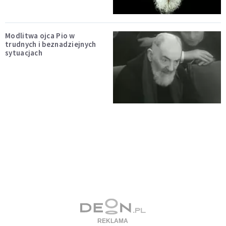
Modlitwa ojca Pio w
trudnych i beznadziejnych
sytuacjach