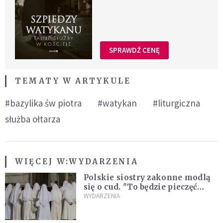
SPRAWDŹ CENĘ
TEMATY W ARTYKULE
#bazylika św piotra
#watykan
#liturgiczna
służba ołtarza
WIĘCEJ W:
WYDARZENIA
Polskie siostry zakonne modlą
się o cud. "To będzie pieczęć
Pana Boga dla naszej wiary"
WYDARZENIA