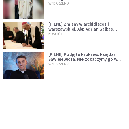
WYDARZENIA
[PILNE] Zmiany w archidiecezji
warszawskiej. Abp Adrian Galbas
wręczył dekrety nowym proboszczom
KOŚCIÓŁ
[PILNE] Podjęto kroki ws. księdza
Sawielewicza. Nie zobaczymy go w
mediach
WYDARZENIA