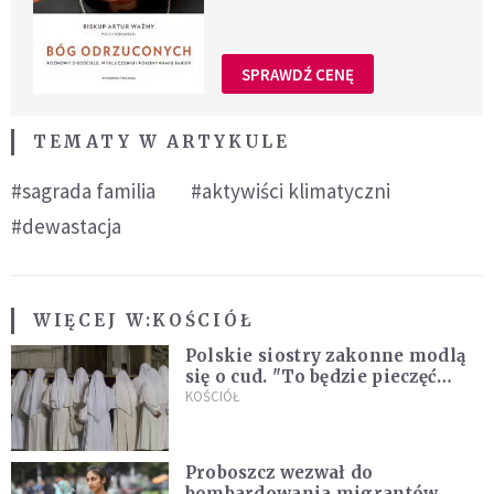
SPRAWDŹ CENĘ
TEMATY W ARTYKULE
#sagrada familia
#aktywiści klimatyczni
#dewastacja
WIĘCEJ W:
KOŚCIÓŁ
Polskie siostry zakonne modlą
się o cud. "To będzie pieczęć
Pana Boga dla naszej wiary"
KOŚCIÓŁ
Proboszcz wezwał do
bombardowania migrantów.