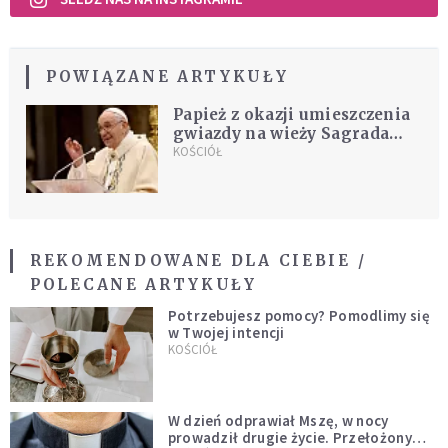
POWIĄZANE ARTYKUŁY
Papież z okazji umieszczenia
gwiazdy na wieży Sagrada
Família: powiedzcie "tak"
KOŚCIÓŁ
łasce Pana i "nie" grzechowi
REKOMENDOWANE DLA CIEBIE /
POLECANE ARTYKUŁY
Potrzebujesz pomocy? Pomodlimy się
w Twojej intencji
KOŚCIÓŁ
W dzień odprawiał Mszę, w nocy
prowadził drugie życie. Przełożony