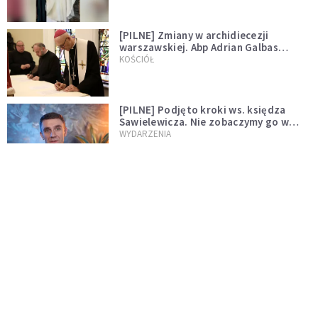
[PILNE] Zmiany w archidiecezji
warszawskiej. Abp Adrian Galbas
wręczył dekrety nowym proboszczom
KOŚCIÓŁ
[PILNE] Podjęto kroki ws. księdza
Sawielewicza. Nie zobaczymy go w
mediach
WYDARZENIA