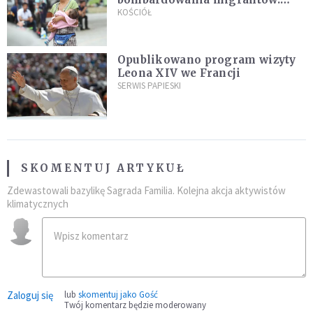
"Masowy ogień przeciwko
KOŚCIÓŁ
najeźdźcom!"
Opublikowano program wizyty
Leona XIV we Francji
SERWIS PAPIESKI
SKOMENTUJ ARTYKUŁ
Zdewastowali bazylikę Sagrada Familia. Kolejna akcja aktywistów
klimatycznych
Zaloguj się
lub
skomentuj jako Gość
Twój komentarz będzie moderowany