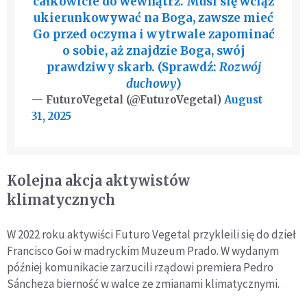
całkowicie do wewnątrz. Musi się wciąż
ukierunkowywać na Boga, zawsze mieć
Go przed oczyma i wytrwale zapominać
o sobie, aż znajdzie Boga, swój
prawdziwy skarb. (Sprawdź:
Rozwój
duchowy
)
— FuturoVegetal (@FuturoVegetal)
August
31, 2025
Kolejna akcja aktywistów
klimatycznych
W 2022 roku aktywiści Futuro Vegetal przykleili się do dzieł
Francisco Goi w madryckim Muzeum Prado. W wydanym
później komunikacie zarzucili rządowi premiera Pedro
Sáncheza bierność w walce ze zmianami klimatycznymi.