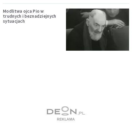
Modlitwa ojca Pio w
trudnych i beznadziejnych
sytuacjach