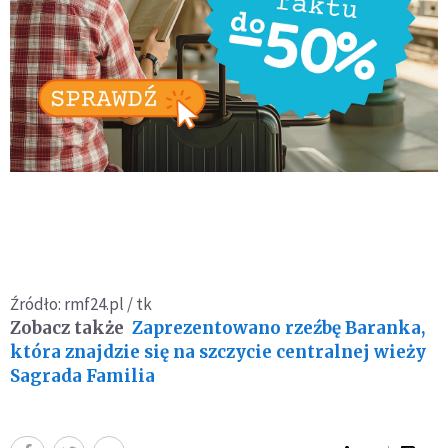
Źródło: rmf24.pl / tk
Zobacz także
Zaprezentowano rzeźbę Baranka,
która znajdzie się na szczycie centralnej wieży
Sagrada Familia