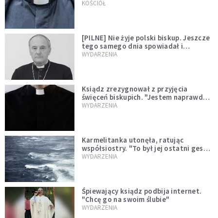
kazał mu opuścić zakon
KOŚCIÓŁ
[PILNE] Nie żyje polski biskup. Jeszcze
tego samego dnia spowiadał i
sprawował Mszę świętą
WYDARZENIA
Ksiądz zrezygnował z przyjęcia
święceń biskupich. "Jestem naprawdę
niegodny"
WYDARZENIA
Karmelitanka utonęła, ratując
współsiostry. "To był jej ostatni gest
miłości"
WYDARZENIA
Śpiewający ksiądz podbija internet.
"Chcę go na swoim ślubie"
WYDARZENIA