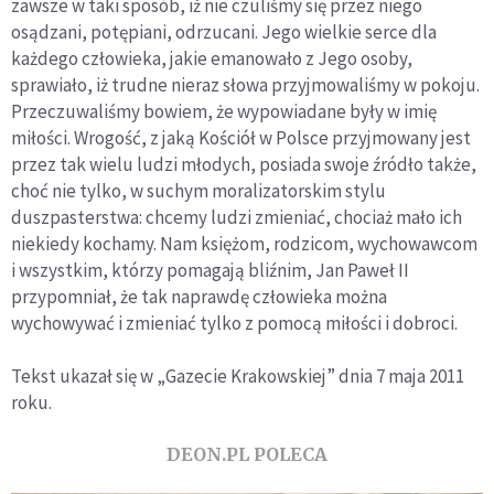
zawsze w taki sposób, iż nie czuliśmy się przez niego
osądzani, potępiani, odrzucani. Jego wielkie serce dla
każdego człowieka, jakie emanowało z Jego osoby,
sprawiało, iż trudne nieraz słowa przyjmowaliśmy w pokoju.
Przeczuwaliśmy bowiem, że wypowiadane były w imię
miłości. Wrogość, z jaką Kościół w Polsce przyjmowany jest
przez tak wielu ludzi młodych, posiada swoje źródło także,
choć nie tylko, w suchym moralizatorskim stylu
duszpasterstwa: chcemy ludzi zmieniać, chociaż mało ich
niekiedy kochamy. Nam księżom, rodzicom, wychowawcom
i wszystkim, którzy pomagają bliźnim, Jan Paweł II
przypomniał, że tak naprawdę człowieka można
wychowywać i zmieniać tylko z pomocą miłości i dobroci.
Tekst ukazał się w „Gazecie Krakowskiej” dnia 7 maja 2011
roku.
DEON.PL POLECA