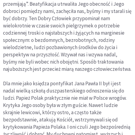
przemijają”. Beatyfikacja utrwaliła Jego obecność i Jego
dobroci pomiędzy nami, zachęciła nas, byśmy i my starali się
być dobrzy. Ten Dobry Człowiek przypominał nam
wielokrotnie w czasie swoich pielgrzymek o potrzebie
codziennej troski o najsłabszych i żyjących na marginesie
społecznym: o bezdomnych, bezrobotnych, rodziny
wielodzietne, ludzi pozbawionych środków do życia i
perspektyw na przyszłość. Wzywał nas i wzywa nadal,
byśmy nie byli wobec nich obojętni. Sposób traktowania
najuboższych jest przecież miarą naszego człowieczeństwa.
Dla mnie jako księdza pontyfikat Jana Pawła II był i jest
nadal wielką szkołą duszpasterskiego odnoszenia się do
ludzi. Papież Polak praktycznie nie miał w Polsce wrogów.
Krytyka Jego osoby była w złym guście. Nawet ludzie
skrajnie lewicowi, którzy ostro, a często także
bezpodstawnie, atakują Kościół, wstrzymywali się od
krytykowania Papieża Polaka. I oni czuli Jego bezpośrednią
życzliwość i dobroć. My duchowni natomiast, wyższych i