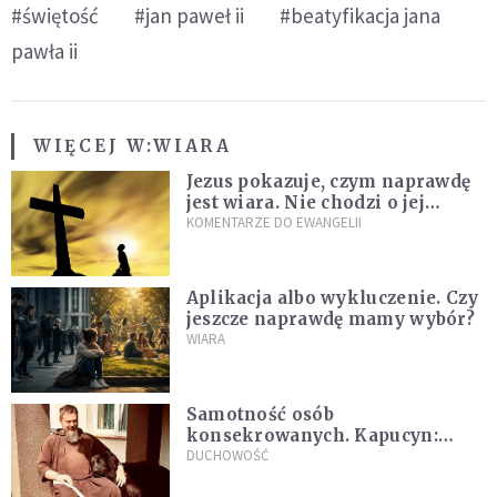
#świętość
#jan paweł ii
#beatyfikacja jana
pawła ii
WIĘCEJ W:
WIARA
Jezus pokazuje, czym naprawdę
jest wiara. Nie chodzi o jej
wielkość
KOMENTARZE DO EWANGELII
Aplikacja albo wykluczenie. Czy
jeszcze naprawdę mamy wybór?
WIARA
Samotność osób
konsekrowanych. Kapucyn:
Życie w pojedynkę rzadko jest
DUCHOWOŚĆ
sielanką