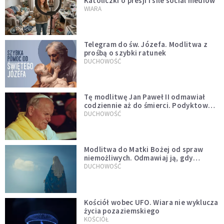
Katoliczki o presji i sile social mediów
WIARA
Telegram do św. Józefa. Modlitwa z
prośbą o szybki ratunek
DUCHOWOŚĆ
Tę modlitwę Jan Paweł II odmawiał
codziennie aż do śmierci. Podyktował
mu ją ojciec
DUCHOWOŚĆ
Modlitwa do Matki Bożej od spraw
niemożliwych. Odmawiaj ją, gdy
wszystko idzie źle
DUCHOWOŚĆ
Kościół wobec UFO. Wiara nie wyklucza
życia pozaziemskiego
KOŚCIÓŁ