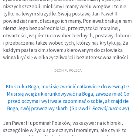
niższych szczebli, mieliśmy i mamy wielu wrogów. I to nie
tylko na lewym skrzydle. Swoją postawą Jan Paweł II
powiedział nam, dlaczego ich mamy. Ponieważ brakuje nam
nieraz Jego bezpośredniości, przejrzystości moralnej,
otwartości, współczucia wobec biednych, postawy dobroci
i przebaczenia także wobec tych, którzy nas krytykują. Za
każdym pasterskim słowem skierowanym do człowieka
winna kryć się wielka życzliwości i bezinteresowna miłości.
DEON.PL POLECA
Kto szuka Boga, musi się zwrócić całkowicie do wewnątrz.
Musi się wciąż ukierunkowywać na Boga, zawsze mieć Go
przed oczyma i wytrwale zapominać o sobie, aż znajdzie
Boga, swój prawdziwy skarb. (Sprawdź:
Rozwój duchowy
)
Jan Paweł II upominał Polaków, wskazywał na ich braki,
szczególnie w życiu społecznym i moralnym, ale czynił to