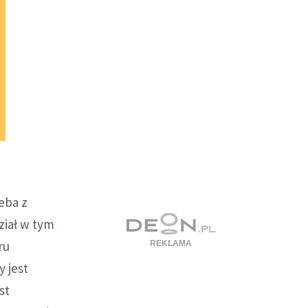
zeba z
ział w tym
ru
y jest
st