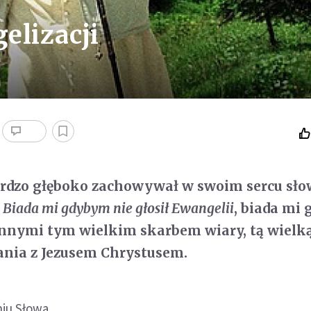
elizacji
ardzo głęboko zachowywał w swoim sercu sło
:
Biada mi gdybym nie głosił Ewangelii
, biada mi
 z innymi tym wielkim skarbem wiary, tą wielk
ania z Jezusem Chrystusem.
niu Słowa