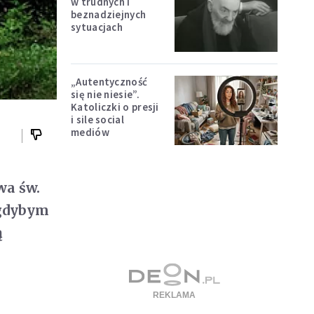
w trudnych i
beznadziejnych
sytuacjach
„Autentyczność
się nie niesie”.
Katoliczki o presji
i sile social
mediów
wa św.
 gdybym
ą