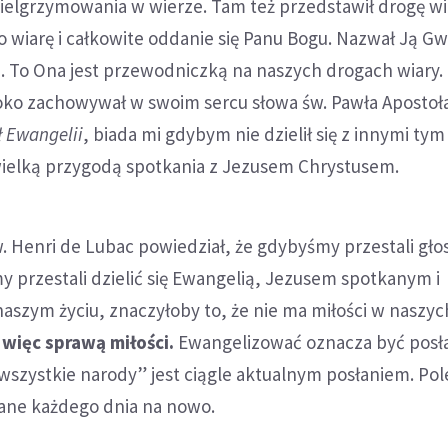
ielgrzymowania w wierze. Tam też przedstawił drogę wi
 wiarę i całkowite oddanie się Panu Bogu. Nazwał Ją G
. To Ona jest przewodniczką na naszych drogach wiary. 
oko zachowywał w swoim sercu słowa św. Pawła Apostoł
ł Ewangelii
, biada mi gdybym nie dzielił się z innymi ty
wielką przygodą spotkania z Jezusem Chrystusem.
. Henri de Lubac powiedział, że gdybyśmy przestali gło
 przestali dzielić się Ewangelią, Jezusem spotkanym i
szym życiu, znaczyłoby to, że nie ma miłości w naszyc
 więc sprawą miłości.
Ewangelizować oznacza być posł
e wszystkie narody” jest ciągle aktualnym posłaniem. Pol
ane każdego dnia na nowo.