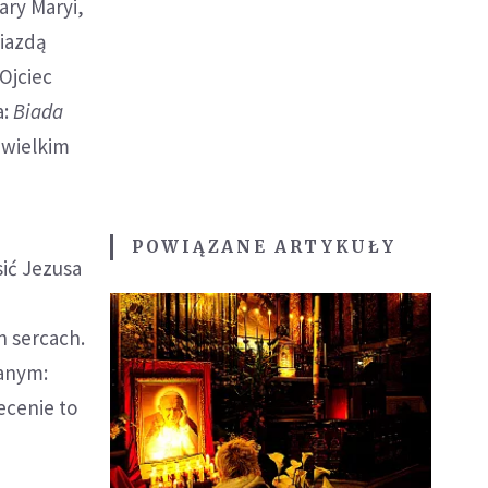
ary Maryi,
wiazdą
Ojciec
a:
Biada
m wielkim
POWIĄZANE ARTYKUŁY
sić Jezusa
h sercach.
anym:
ecenie to