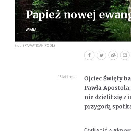
Papież nowej ewang
WIARA
(fot. EPA/VATICAN POOL)
15 lat temu
Ojciec Święty b
Pawła Apostoła
nie dzielił się
przygodą spotk
Gorliwość w głosze