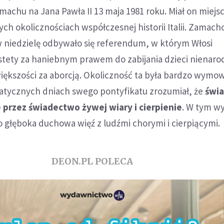
machu na Jana Pawła II 13 maja 1981 roku. Miał on miejs
h okolicznościach współczesnej historii Italii. Zamach
 w niedzielę odbywało się referendum, w którym Włosi
estety za haniebnym prawem do zabijania dzieci nienar
iększości za aborcją. Okoliczność ta była bardzo wymow
atycznych dniach swego pontyfikatu zrozumiał, że
świ
 przez świadectwo żywej wiary i cierpienie
. W tym w
go głęboka duchowa więź z ludźmi chorymi i cierpiącymi.
DEON.PL POLECA