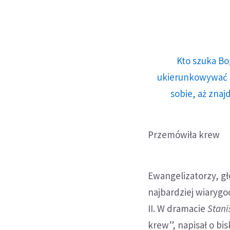
Kto szuka Bo
ukierunkowywać n
sobie, aż znaj
Przemówiła krew
Ewangelizatorzy, gł
najbardziej wiaryg
II. W dramacie
Stani
krew”, napisał o b