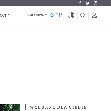
11
°
cej
Warszawa
WYBRANE DLA CIEBIE