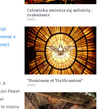
Człowieka zmienia się miłością -
rozważanie
WIARA
ciąż
ominać o
howy
)
"Dominum et Vivificantem"
y
. A
WIARA
 Jan Paweł
wi
a te można