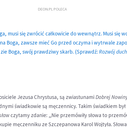
DEON.PL POLECA
ga, musi się zwrócić całkowicie do wewnątrz. Musi się w
a Boga, zawsze mieć Go przed oczyma i wytrwale zap
dzie Boga, swój prawdziwy skarb. (Sprawdź:
Rozwój duc
osiciele Jezusa Chrystusa, są zwiastunami
Dobrej Nowin
odnymi świadkowie są męczennicy. Takim świadkiem był
sław
czytamy zdanie: „Nie przemówiły słowa to przemó
iskupie męczenniku ze Szczepanowa Karol Wojtyła. Słow