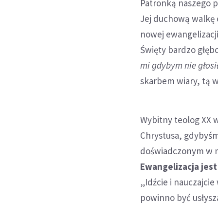
Patronką naszego p
Jej duchową walkę o
nowej ewangelizacji
Święty bardzo głęb
mi gdybym nie głosi
skarbem wiary, tą 
Wybitny teolog XX w
Chrystusa, gdybyśmy
doświadczonym w na
Ewangelizacja jest
„Idźcie i nauczajci
powinno być usłysz