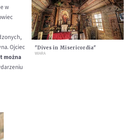
ce w
owiec
odzonych,
na. Ojciec
"Dives in Misericordia"
WIARA
at można
ydarzeniu