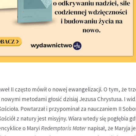
aweł II często mówił o nowej ewangelizacji. O tym, że tr
 nowymi metodami głosić dzisiaj Jezusa Chrystusa. I wid
Kościoła. Powtarzał i przypominał za nauczaniem II Sobo
ściół z natury jest misyjny. Wiara wtedy się pogłębia gd
encyklice o Maryi
Redemptoris Mater
napisał, że Maryja je