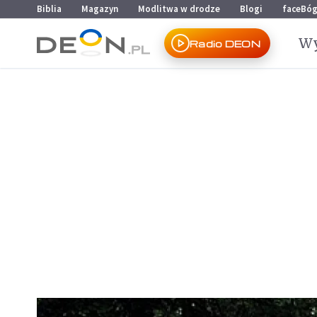
Przejdź do menu głównego
Przejdź do treści
Biblia
Magazyn
Modlitwa w drodze
Blogi
faceBó
Wy
Radio DEON