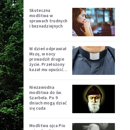
Skuteczna
modlitwa w
sprawach trudnych
i beznadziejnych
W dzień odprawiał
Mszę, w nocy
prowadził drugie
życie. Przełożony
kazał mu opuścić
zakon
Niezawodna
modlitwa do św.
Szarbela. Po 9
dniach mogą dziać
się cuda
Modlitwa ojca Pio